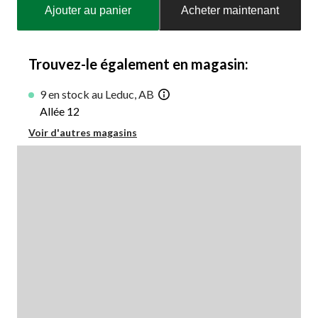
Ajouter au panier
Acheter maintenant
à
jour
à
1
Trouvez-le également en magasin:
9 en stock au Leduc, AB
Allée 12
Voir d'autres magasins