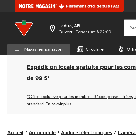
Leduc, AB
Re
votre
Ouvert
⋅ Fermeture à 22:00
magasin
préféré
est
Magasiner par rayon
Circulaire
Offr
Leduc,
AB,
courament
Ouvert,
Expédition locale gratuite pour les co
Fermeture
à
de 99 $*
à
22:00
cliquer
pour
*Offre exclusive pour les membres Récompenses Triangl
changer
standard.
En savoir plus
Accueil
Automobile
Audio et électroniques
Caméras