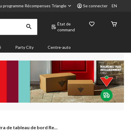
u programme Récompenses Triangle
Se connecter
EN
État de
command
é
Party City
Centre-auto
ra
a de tableau de bord Re...