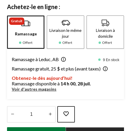
Achetez-le en ligne :
Gratuit
Livraison le même
Livraison à
Ramassage
jour
domicile
Offert
Offert
Offert
Ramassage à Leduc, AB
9 En stock
Ramassage gratuit, 25 $ et plus (avant taxes)
Obtenez-le dès aujourd’hui!
Ramassage disponible à
14 h 00, 28 juil.
Voir d'autres magasins
Quantité
mise