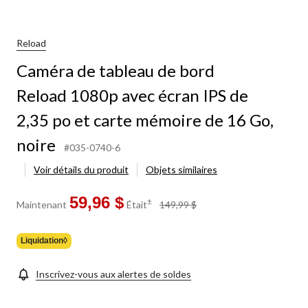
au
Reload
d 1080p
Caméra de tableau de bord
Reload 1080p avec écran IPS de
2,35 po et carte mémoire de 16 Go,
po
noire
#035-0740-6
ire
Voir détails du produit
Objets similaires
,
59,96 $
prix
±
Maintenant
Était
149,99 $
était
149,99 $
Liquidation◊
Inscrivez-vous aux alertes de soldes