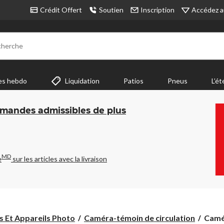
Accédez a
Crédit Offert
Soutien
Inscription
cherche
es hebdo
Liquidation
Patios
Pneus
L’ét
mmandes admissibles de plus
MD
e
sur les articles avec la livraison
Camé
 Et Appareils Photo
Caméra-témoin de circulation
Camér