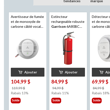
tendances
marque
Avertisseur de fumée
Extincteur
Détecteur 
et de monoxyde de
rechargeable robuste
et de mono
carbone câblé vocal
Garrison
6A80BC
carbone câb
sans tracas de 120 V
avec crochet, 10 lb,
V 2-en-1
Ki
Kidde
avec pile
rouge
pile de sec
scellée de 10 ans et
alertes voc
alertes vocales
Ajouter
Ajouter
Aj
104,99 $
84,99 $
69,99 $
prix
prix
pri
119,99 $
94,99 $
84,99 $
était
était
éta
Rabais 13%
Rabais 11%
Rabais 18%
119,99 $
94,99 $
84,
Solde
Solde
Solde