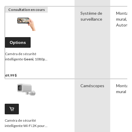
Consultation en cours
Système de
Montag
surveillance
mural,
Autono
Options
Caméra de sécurité
intelligente
Geeni
, 1080p,
connexion Wi-Fi, paq. 2
69,99 $
Caméscopes
Montag
mural
Caméra de sécurité
intelligente Wi-Fi 2K pour
l'extérieur Lookout
Geeni
,