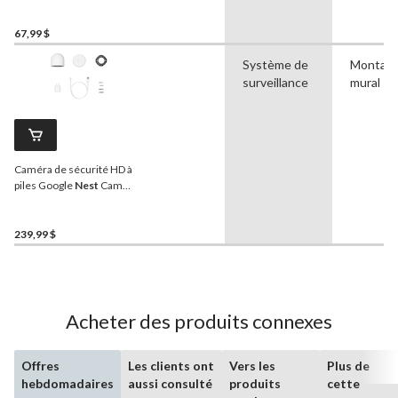
d'intérieur et d'extérieur
1080p avec détection de
mouvement
Globe
, blanc
67,99 $
Système de
Montag
surveillance
mural
Caméra de sécurité HD à
piles Google
Nest
Cam
1080p, blanc
239,99 $
Acheter des produits connexes
Offres
Les clients ont
Vers les
Plus de
hebdomadaires
aussi consulté
produits
cette