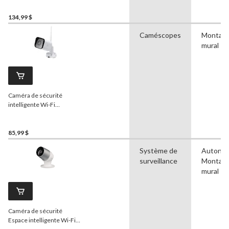
blanc
134,99 $
Caméscopes
Montag
mural
Caméra de sécurité
intelligente Wi-Fi
individuelle pour
l'extérieur
Geeni
Hawk 3
1080p
85,99 $
Système de
Autono
surveillance
Montag
mural
Caméra de sécurité
Espace intelligente Wi-Fi