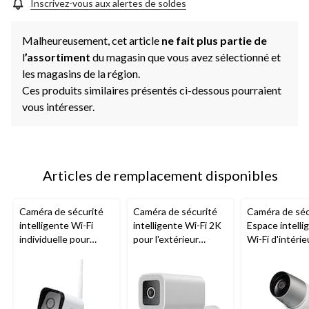
Inscrivez-vous aux alertes de soldes
Malheureusement, cet article
ne fait plus partie de
l
’assortiment
du magasin que vous avez sélectionné et
les magasins de la région.
Ces produits similaires présentés ci-dessous pourraient
vous intéresser.
Articles de remplacement disponibles
Caméra de sécurité
Caméra de sécurité
Caméra de séc
intelligente Wi-Fi
intelligente Wi-Fi 2K
Espace intelli
individuelle pour
pour l'extérieur
Wi-Fi d'intérie
l'extérieur
Geeni
Lookout
Geeni
, blanc
d'extérieur 1
Hawk 3 1080p
avec détectio
mouvement
G
blanc