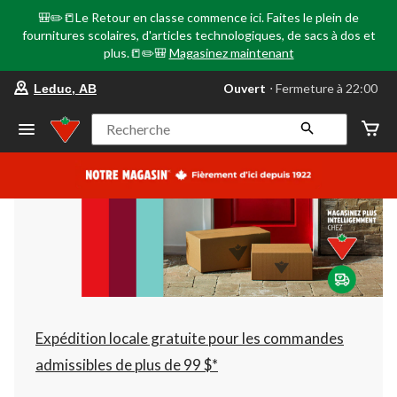
🎒✏️📒Le Retour en classe commence ici. Faites le plein de
fournitures scolaires, d'articles technologiques, de sacs à dos et
plus.📒✏️🎒
Magasinez maintenant
votre
Ouvert
⋅ Fermeture à 22:00
Leduc, AB
magasin
préféré
est
Recherche
Leduc,
AB,
courament
Ouvert,
Fermeture
à
à
22:00
cliquer
pour
changer
Expédition locale gratuite pour les commandes
admissibles de plus de 99 $*