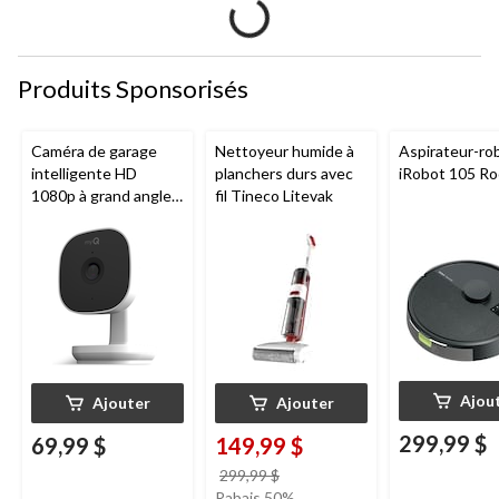
Produits Sponsorisés
Caméra de garage
Nettoyeur humide à
Aspirateur-ro
intelligente HD
planchers durs avec
iRobot 105 R
1080p à grand angle
fil Tineco Litevak
Chamberlain, vision
nocturne, résistante
aux intempéries
Ajou
Ajouter
Ajouter
299,99 $
69,99 $
149,99 $
prix
299,99 $
était
Rabais 50%