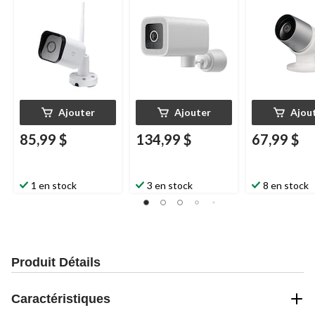
Hawk 3 1080p
avec détectio
mouvement
G
blanc
Ajouter
Ajouter
Ajou
85,99 $
134,99 $
67,99 $
1 en stock
3 en stock
8 en stock
Produit Détails
Caractéristiques