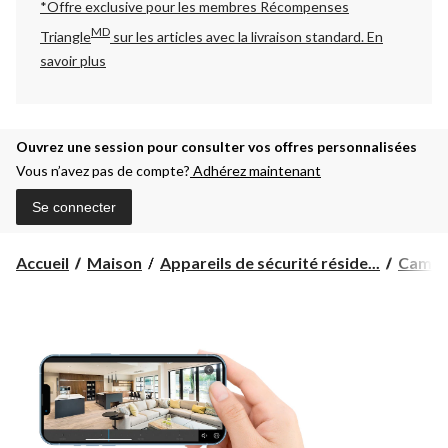
*Offre exclusive pour les membres Récompenses
MD
Triangle
sur les articles avec la livraison standard.
En
savoir plus
Ouvrez une session pour consulter vos offres personnalisées
Vous n’avez pas de compte?
Adhérez maintenant
Se connecter
Accueil
Maison
Appareils de sécurité réside...
Caméra