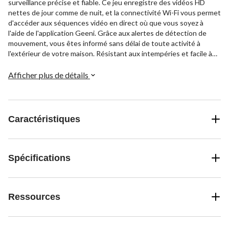
surveillance précise et fiable. Ce jeu enregistre des vidéos HD
nettes de jour comme de nuit, et la connectivité Wi-Fi vous permet
d'accéder aux séquences vidéo en direct où que vous soyez à
l'aide de l'application Geeni. Grâce aux alertes de détection de
mouvement, vous êtes informé sans délai de toute activité à
l'extérieur de votre maison. Résistant aux intempéries et facile à
installer, c'est la solution idéale pour garder votre propriété en
sécurité.
Afficher plus de détails
Caractéristiques
Spécifications
Ressources