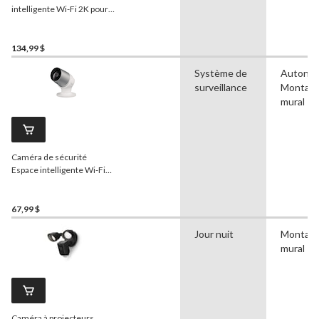
intelligente Wi-Fi 2K pour
l'extérieur Lookout
Geeni
,
blanc
134,99 $
Système de
Autono
surveillance
Montag
mural
Caméra de sécurité
Espace intelligente Wi-Fi
d'intérieur et d'extérieur
1080p avec détection de
mouvement
Globe
, blanc
67,99 $
Jour nuit
Montag
mural
Caméra à projecteurs