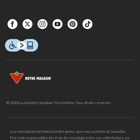
© 2026 La Société Canadian Tire Limitée. Tous droits réservés.
△Le manufacturier/fabricant des pneus que vous achetez et Canadian
Tire sont responsables des frais de recyclage inclus sur cette facture. Le