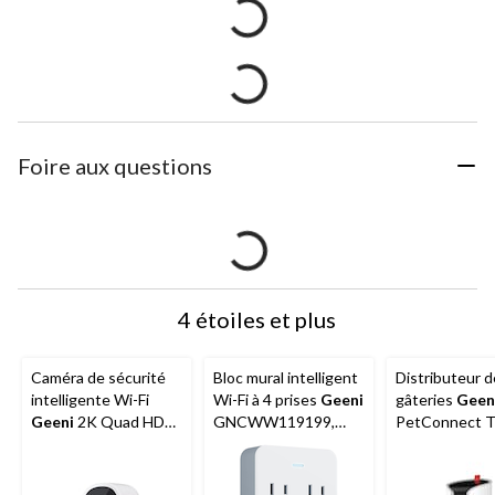
Foire aux questions
4 étoiles et plus
Caméra de sécurité
Bloc mural intelligent
Distributeur d
intelligente Wi-Fi
Wi-Fi à 4 prises
Geeni
gâteries
Geen
Geeni
2K Quad HD
GNCWW119199,
PetConnect T
pour l'intérieur, blanc
blanc
Cam