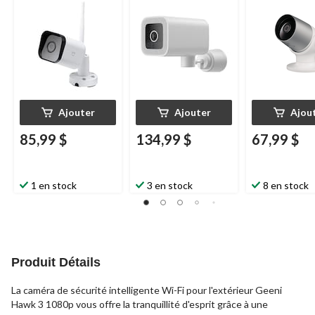
Hawk 3 1080p
avec détectio
mouvement
G
blanc
Ajouter
Ajouter
Ajou
85,99 $
134,99 $
67,99 $
1 en stock
3 en stock
8 en stock
Produit Détails
La caméra de sécurité intelligente Wi-Fi pour l'extérieur Geeni
Hawk 3 1080p vous offre la tranquillité d'esprit grâce à une