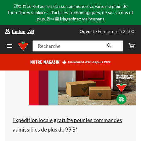
🎒✏️📒Le Retour en classe commence ici. Faites le plein de
fournitures scolaires, d'articles technologiques, de sacs à dos et
plus.📒✏️🎒
Magasinez maintenant
votre
Ouvert
⋅ Fermeture à 22:00
Leduc, AB
magasin
préféré
est
Recherche
Leduc,
AB,
courament
Ouvert,
Fermeture
à
à
22:00
cliquer
pour
changer
Expédition locale gratuite pour les commandes
admissibles de plus de 99 $*