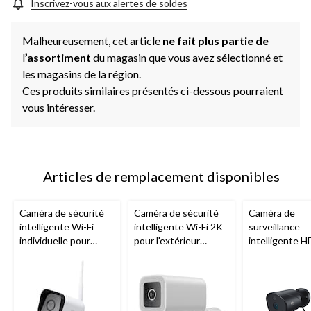
Inscrivez-vous aux alertes de soldes
Malheureusement, cet article
ne fait plus partie de
l
’assortiment
du magasin que vous avez sélectionné et
les magasins de la région.
Ces produits similaires présentés ci-dessous pourraient
vous intéresser.
Articles de remplacement disponibles
Caméra de sécurité
Caméra de sécurité
Caméra de
intelligente Wi-Fi
intelligente Wi-Fi 2K
surveillance
individuelle pour
pour l'extérieur
intelligente H
l'extérieur
Geeni
Lookout
Geeni
, blanc
1080p
Geeni
Hawk 3 1080p
Vantage pour
l'extérieur ave
cote d'étanch
IP65 et vision