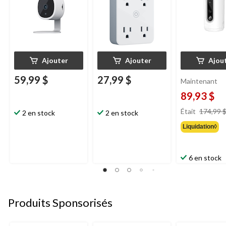
Ajouter
Ajouter
Ajou
59,99 $
27,99 $
Maintenant
89,93 $
Était
174,99 
2 en stock
2 en stock
Liquidation◊
6 en stock
Produits Sponsorisés