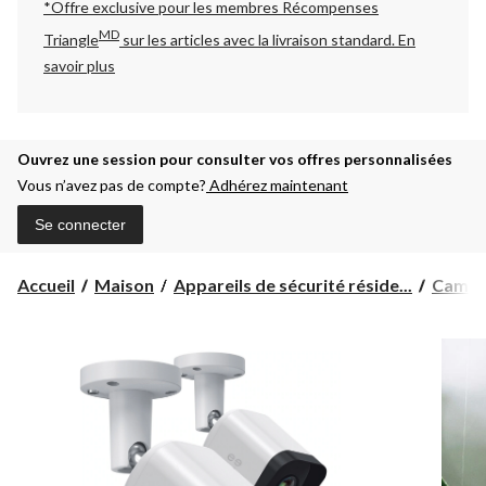
*Offre exclusive pour les membres Récompenses
MD
Triangle
sur les articles avec la livraison standard.
En
savoir plus
Ouvrez une session pour consulter vos offres personnalisées
Vous n’avez pas de compte?
Adhérez maintenant
Se connecter
Accueil
Maison
Appareils de sécurité réside...
Caméra