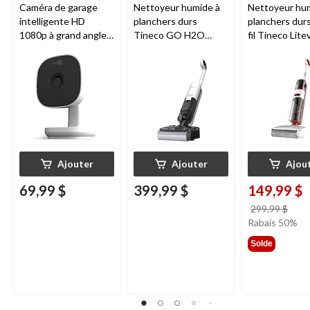
Caméra de garage
Nettoyeur humide à
Nettoyeur hu
intelligente HD
planchers durs
planchers dur
1080p à grand angle
Tineco GO H2O
fil Tineco Lite
Chamberlain, vision
HammerHead
nocturne, résistante
aux intempéries
Ajouter
Ajouter
Ajou
69,99 $
399,99 $
149,99 $
prix
299,99 $
étai
Rabais 50%
299,
Solde