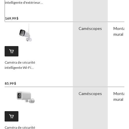
intelligente d'extérieur
Geeni
Hawk 3 1080p HD
Wi-Fi, paq. 2, blanc
169,99 $
Caméscopes
Montag
mural
Caméra de sécurité
intelligente Wi-Fi
individuelle pour
l'extérieur
Geeni
Hawk 3
1080p
85,99 $
Caméscopes
Montag
mural
Caméra de sécurité