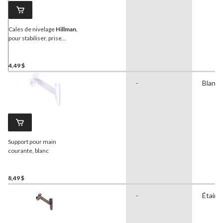
Cales de nivelage
Hillman
,
pour stabiliser, prise
ferme, noir
4,49 $
-
Blanc
Support pour main
courante, blanc
8,49 $
-
Étain