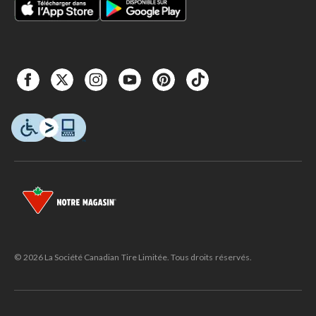
© 2026 La Société Canadian Tire Limitée. Tous droits réservés.