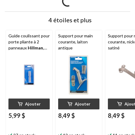
4 étoiles et plus
Guide coulissant pour
Support pour main
Support pour 
porte pliante à 2
courante, laiton
courante, nick
panneaux
Hillman
,
antique
satiné
ressort de tension,
fermeture
automatique, pour
plastique robuste,
blanc
Ajouter
Ajouter
Ajou
5,99 $
8,49 $
8,49 $