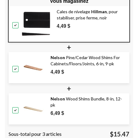
Vous magasinez
Cales de nivelage
Hillman
, pour
stabiliser, prise ferme, noir
4,49 $
+
Nelson
Pine/Cedar Wood Shims For
Cabinets/Floors/Joints, 6-in, 9-pk
4,49 $
+
Nelson
Wood Shims Bundle, 8-in, 12-
pk
6,49 $
$15.47
Sous-total pour 3 articles