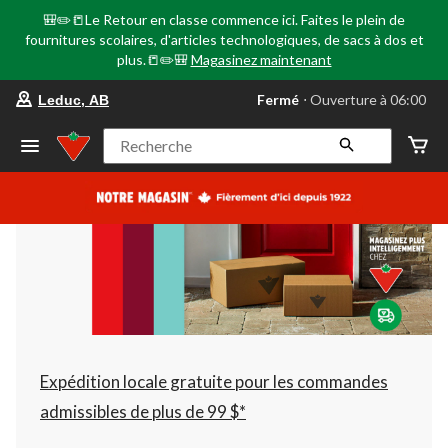
🎒✏️📒Le Retour en classe commence ici. Faites le plein de
fournitures scolaires, d'articles technologiques, de sacs à dos et
plus.📒✏️🎒
Magasinez maintenant
votre
Fermé
⋅ Ouverture à 06:00
Leduc, AB
magasin
préféré
est
Recherche
Leduc,
AB,
courament
Fermé,
Ouverture
à
à
06:00
cliquer
pour
changer
Expédition locale gratuite pour les commandes
admissibles de plus de 99 $*