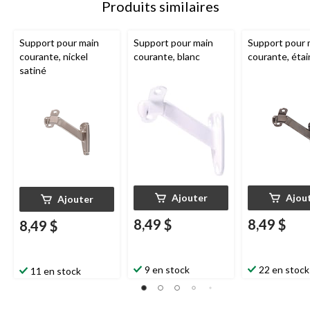
Produits similaires
Support pour main
Support pour main
Support pour 
courante, nickel
courante, blanc
courante, étai
satiné
Ajouter
Ajou
Ajouter
8,49 $
8,49 $
8,49 $
9 en stock
22 en stock
11 en stock