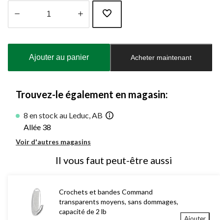
Quantité
mise
à
Ajouter au panier
Acheter maintenant
jour
à
1
Trouvez-le également en magasin:
8 en stock au Leduc, AB
Allée 38
Voir d'autres magasins
Il vous faut peut-être aussi
Crochets et bandes Command
transparents moyens, sans dommages,
capacité de 2 lb
Ajouter