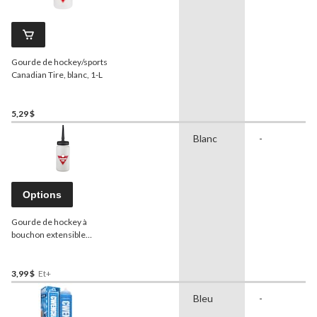
Gourde de hockey/sports
Canadian Tire, blanc, 1-L
5,29 $
Blanc
-
Options
Gourde de hockey à
bouchon extensible
Canadian Tire, blanc, tailles
variées
3,99 $
Et+
Bleu
-