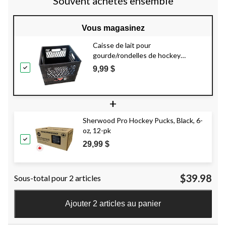
Souvent achetés ensemble
Vous magasinez
Caisse de lait pour
gourde/rondelles de hockey
Canadian Tire, 12,6 x 12,6 po
9,99 $
+
Sherwood Pro Hockey Pucks, Black, 6-
oz, 12-pk
29,99 $
$39.98
Sous-total pour 2 articles
Ajouter 2 articles au panier