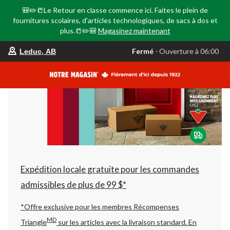
🎒✏️📒Le Retour en classe commence ici. Faites le plein de
fournitures scolaires, d'articles technologiques, de sacs à dos et
plus.📒✏️🎒
Magasinez maintenant
votre
Fermé
⋅ Ouverture à 06:00
Leduc, AB
magasin
préféré
est
Leduc,
AB,
courament
Fermé,
Ouverture
à
à
06:00
cliquer
pour
changer
Expédition locale gratuite pour les commandes
admissibles de plus de 99 $*
*Offre exclusive pour les membres Récompenses
MD
Triangle
sur les articles avec la livraison standard.
En