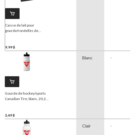
Caisse de lait pour
gourde/rondelles de
hockey Canadian Tire, 12,6
x 12,6 po
9,99 $
Blanc
-
Gourde de hockey/sports
Canadian Tire, blanc, 20,2
oz
3,49 $
Clair
-