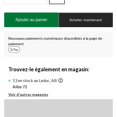
Quantité
mise
à
Ajouter au panier
Acheter maintenant
jour
à
1
Nouveaux paiements numériques disponibles à la page de
paiement
Trouvez-le également en magasin:
13 en stock au Leduc, AB
Allée 72
Voir d'autres magasins