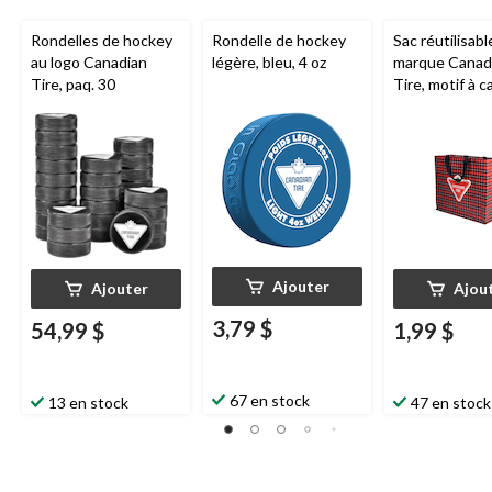
Rondelles de hockey
Rondelle de hockey
Sac réutilisabl
au logo Canadian
légère, bleu, 4 oz
marque Canad
Tire, paq. 30
Tire, motif à c
11 x 14,5 x 10
Ajouter
Ajouter
Ajou
3,79 $
54,99 $
1,99 $
67 en stock
13 en stock
47 en stock