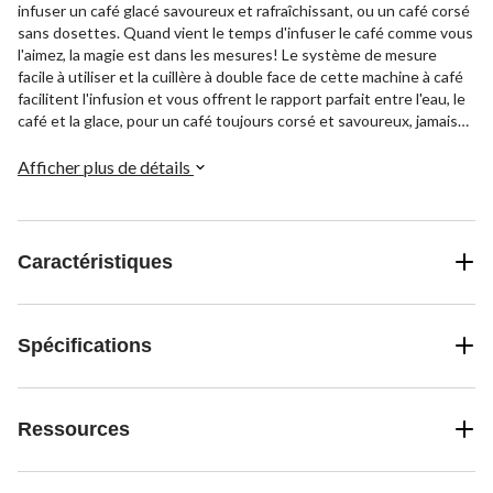
infuser un café glacé savoureux et rafraîchissant, ou un café corsé
sans dosettes. Quand vient le temps d'infuser le café comme vous
l'aimez, la magie est dans les mesures! Le système de mesure
facile à utiliser et la cuillère à double face de cette machine à café
facilitent l'infusion et vous offrent le rapport parfait entre l'eau, le
café et la glace, pour un café toujours corsé et savoureux, jamais
noyé. Pour créer un café glacé, la concentration parfaite de café
chaud est infusée directement sur la glace. Vous voulez du café
Afficher plus de détails
rapidement? Pas de problème. La machine prépare une boisson en
moins de 4 minutes. Infusez 6, 8, 12 ou 16 oz (177, 236, 354 ou 473
ml) de café corsé et 22 oz (650 ml) de café glacé rafraîchissant,
avec le filtre réutilisable pour une tasse. Obtenez tout le goût et
Caractéristiques
évitez le gaspillage. Infusez directement dans le gobelet
réutilisable, ou dans votre tasse préférée, et savourez!
Spécifications
Ressources