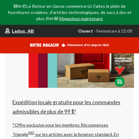
🎒✏️📒Le Retour en classe commence ici. Faites le plein de
fournitures scolaires, d'articles technologiques, de sacs à dos et
plus.📒✏️🎒
Magasinez maintenant
votre
Ouvert
⋅ Fermeture à 22:00
Leduc, AB
magasin
préféré
est
Leduc,
AB,
courament
Ouvert,
Fermeture
à
à
22:00
cliquer
pour
changer
Expédition locale gratuite pour les commandes
admissibles de plus de 99 $*
*Offre exclusive pour les membres Récompenses
MD
Triangle
sur les articles avec la livraison standard.
En