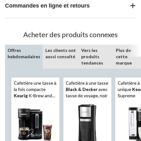
Commandes en ligne et retours
Acheter des produits connexes
Offres
Les clients ont
Vers les
Plus de
hebdomadaires
aussi consulté
produits
cette
tendances
marque
Cafetière une tasse à
Cafetière à une tasse
Cafetière à
la fois compacte
Black & Decker
avec
unique
Keu
Keurig
K-Brew and
tasse de voyage, noir
Supreme
Chill