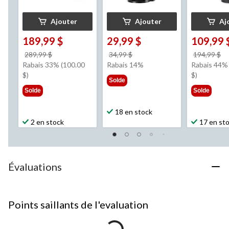
Ajouter
Ajouter
Aj
189,99 $
29,99 $
109,99 
prix
prix
pr
289,99 $
34,99 $
194,99 $
était
était
ét
Rabais 33% (100.00
Rabais 14%
Rabais 44% 
289,99 $
34,99 $
1
$)
$)
Solde
Solde
Solde
18 en stock
2 en stock
17 en st
Évaluations
Points saillants de l'evaluation