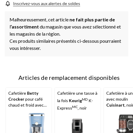
Inscrivez-vous aux alertes de soldes
Malheureusement, cet article
ne fait plus partie de
l
’assortiment
du magasin que vous avez sélectionné et
les magasins de la région.
Ces produits similaires présentés ci-dessous pourraient
vous intéresser.
Articles de remplacement disponibles
Cafetière
Betty
Cafetière une tasse à
Cafetière à un
Crocker
pour café
avec moulin
MD
la fois
Keurig
K-
chaud et froid avec
Cuisinart
, noi
MC
Express
, noir
gobelet réutilisable
de 20 oz et sélecteur
d'intensité d'infusion,
bleu clair