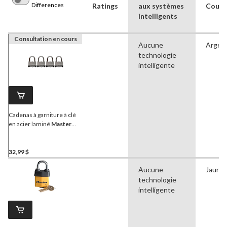
Differences
Ratings
aux systèmes
Coule
intelligents
Consultation en cours
Aucune
Argen
technologie
intelligente
Cadenas à garniture à clé
en acier laminé
Master
Lock
, 38 mm de largeur,
arceau de 25 mm, argent,
paq. 4
32,99 $
Aucune
Jaune
technologie
intelligente