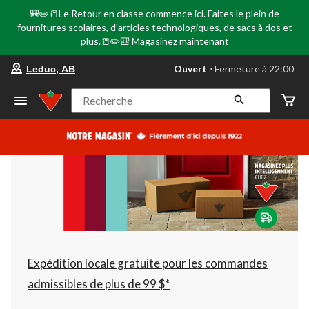
🎒✏️📒Le Retour en classe commence ici. Faites le plein de
fournitures scolaires, d'articles technologiques, de sacs à dos et
plus.📒✏️🎒
Magasinez maintenant
votre
Ouvert
⋅ Fermeture à 22:00
Leduc, AB
magasin
préféré
est
Recherche
Leduc,
AB,
courament
Ouvert,
Fermeture
à
à
22:00
cliquer
pour
changer
Expédition locale gratuite pour les commandes
admissibles de plus de 99 $*