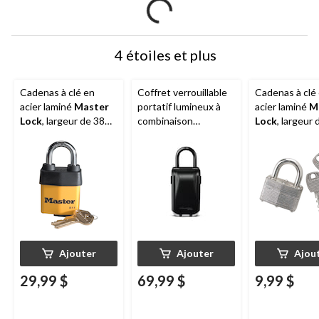
4 étoiles et plus
Cadenas à clé en
Coffret verrouillable
Cadenas à clé
acier laminé
Master
portatif lumineux à
acier laminé
M
Lock
, largeur de 38
combinaison
Lock
, largeur 
mm, avec arceau de
numérique à 4
mm, avec arce
29 mm, jaune/noir
chiffres réinitialisable
25 mm, argent
Master Lock
, 72 mm
de largeur,
argent/noir
Ajouter
Ajouter
Ajou
29,99 $
69,99 $
9,99 $