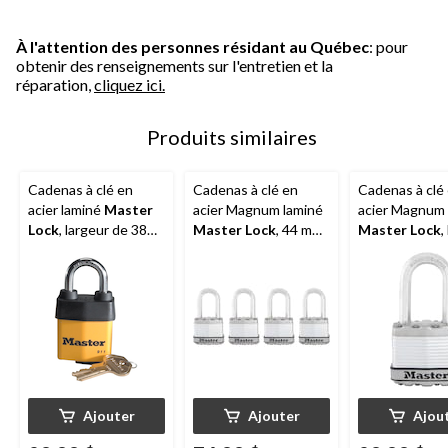
À l'attention des personnes résidant au Québec
: pour
obtenir des renseignements sur l'entretien et la
réparation,
cliquez ici.
Produits similaires
Cadenas à clé en
Cadenas à clé en
Cadenas à clé
acier laminé
Master
acier Magnum laminé
acier Magnum 
Lock
, largeur de 38
Master Lock
, 44 mm
Master Lock
,
mm, avec arceau de
de largeur, arceau de
de 44 mm, ave
29 mm, jaune/noir
38 mm, argent, paq. 4
arceau de 38 
argent
Ajouter
Ajouter
Ajou