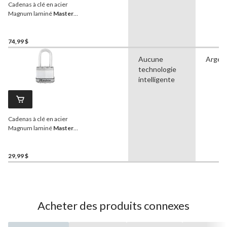
Cadenas à clé en acier
Magnum laminé
Master
Lock
, 44 mm de largeur,
arceau de 38 mm, argent,
paq. 4
74,99 $
Aucune
Argen
technologie
intelligente
Cadenas à clé en acier
Magnum laminé
Master
Lock
, largeur de 44 mm,
avec arceau de 38 mm,
argent
29,99 $
Acheter des produits connexes