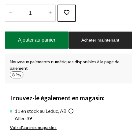
Quantité
mise
à
Ajouter au panier
Acheter maintenant
jour
à
1
Nouveaux paiements numériques disponibles à la page de
paiement
Trouvez-le également en magasin:
11 en stock au Leduc, AB
Allée 39
Voir d'autres magasins