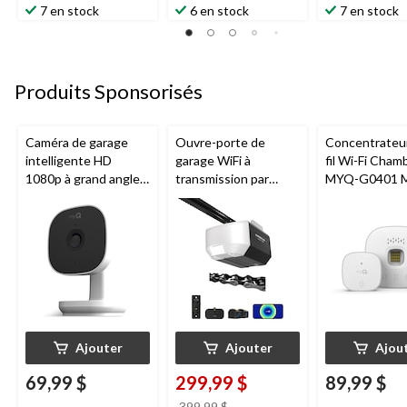
7 en stock
6 en stock
7 en stock
Produits Sponsorisés
Caméra de garage
Ouvre-porte de
Concentrateu
intelligente HD
garage WiFi à
fil Wi-Fi Cham
1080p à grand angle
transmission par
MYQ-G0401 
Chamberlain, vision
chaîne de 1/2 HP
pour porte de
nocturne, résistante
Chamberlain
aux intempéries
Ajouter
Ajouter
Ajou
69,99 $
299,99 $
89,99 $
prix
399,99 $