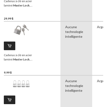
Cadenas à clé en acier
laminé
Master Lock
,
largeur de 38 mm, avec
arceau de 29 mm,
jaune/noir
29,99 $
Aucune
Argen
technologie
intelligente
Cadenas à clé en acier
laminé
Master Lock
,
largeur de 38 mm, avec
arceau de 25 mm, argent
9,99 $
Aucune
Argen
technologie
intelligente