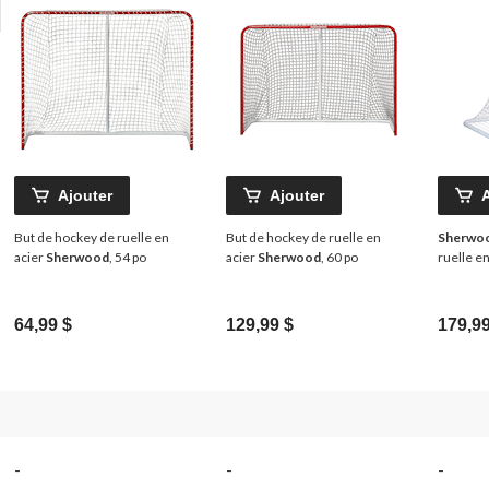
Ajouter
Ajouter
But de hockey de ruelle en
But de hockey de ruelle en
Sherwo
acier
Sherwood
, 54 po
acier
Sherwood
, 60 po
ruelle en
64,99 $
129,99 $
179,99
-
-
-