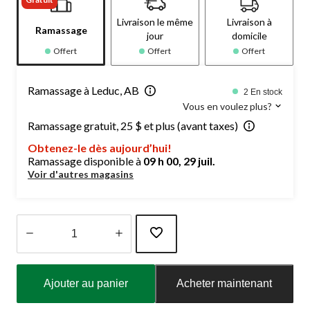
Livraison le même
Livraison à
Ramassage
jour
domicile
Offert
Offert
Offert
Ramassage à Leduc, AB
2 En stock
Vous en voulez plus?
Ramassage gratuit, 25 $ et plus (avant taxes)
Obtenez-le dès aujourd’hui!
Ramassage disponible à
09 h 00, 29 juil.
Voir d'autres magasins
Quantité
mise
Ajouter au panier
Acheter maintenant
à
jour