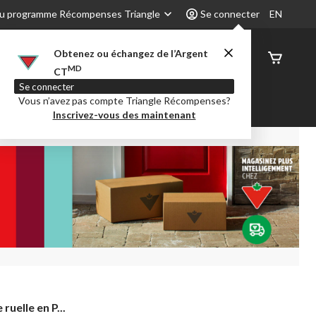
u programme Récompenses Triangle
Se connecter
EN
Obtenez ou échangez de l’Argent
État de
MD
CT
command
Se connecter
Vous n’avez pas compte Triangle Récompenses?
é
Party City
Centre-auto
Inscrivez-vous des maintenant
ruelle en P...