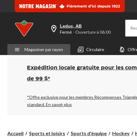
Leduc, AB
Re
votre
Fermé
⋅ Ouverture à 06:00
magasin
préféré
est
Magasiner par rayon
Circulaire
Offr
Leduc,
AB,
courament
Fermé,
Expédition locale gratuite pour les co
Ouverture
à
de 99 $*
à
06:00
cliquer
pour
*Offre exclusive pour les membres Récompenses Triangl
changer
standard.
En savoir plus
Accueil
Sports et loisirs
Sports d'équipe
Hockey