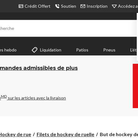
Accédez a
Crédit Offert
Soutien
Inscription
cherche
es hebdo
Liquidation
Patios
Pneus
L’ét
mmandes admissibles de plus
MD
e
sur les articles avec la livraison
But
Hockey de rue
Filets de hockey de ruelle
But de hockey de 