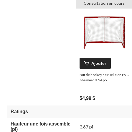
Consultation en cours
Ajouter
But de hockey de ruelle en PVC
Sherwood
, 54 po
54,99 $
Ratings
Hauteur une fois assemblé
3,67 pi
(pi)