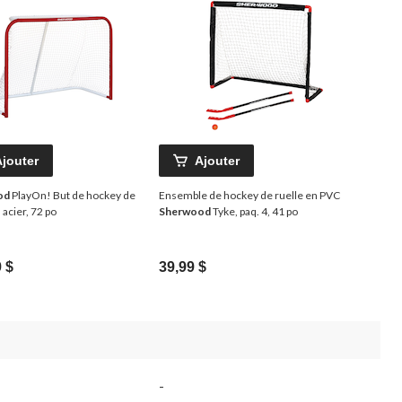
Ajouter
Ajouter
od
PlayOn! But de hockey de
Ensemble de hockey de ruelle en PVC
 acier, 72 po
Sherwood
Tyke, paq. 4, 41 po
 $
39,99 $
-