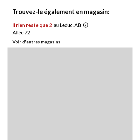
à
1
Trouvez-le également en magasin:
Il n’en reste que 2
au Leduc, AB
Allée 72
Voir d'autres magasins