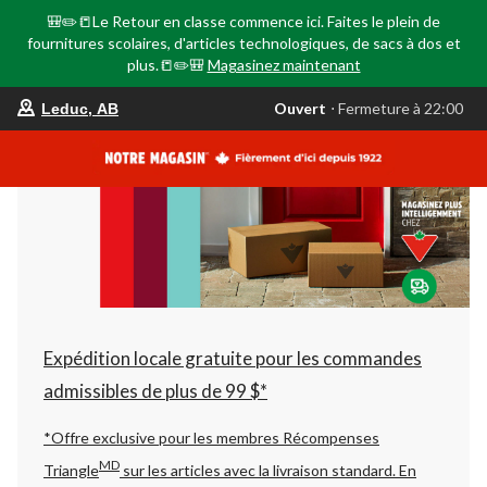
🎒✏️📒Le Retour en classe commence ici. Faites le plein de
fournitures scolaires, d'articles technologiques, de sacs à dos et
plus.📒✏️🎒
Magasinez maintenant
votre
Ouvert
⋅ Fermeture à 22:00
Leduc, AB
magasin
préféré
est
Leduc,
AB,
courament
Ouvert,
Fermeture
à
à
22:00
cliquer
pour
changer
Expédition locale gratuite pour les commandes
admissibles de plus de 99 $*
*Offre exclusive pour les membres Récompenses
MD
Triangle
sur les articles avec la livraison standard.
En