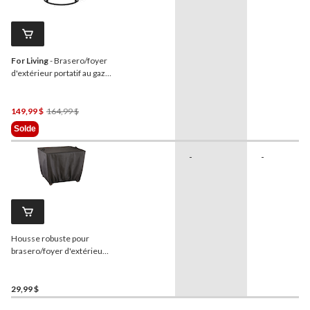
For Living
- Brasero/foyer
d'extérieur portatif au gaz
propane For Living, 54 000
BTU
Prix
149,99 $
164,99 $
Était
Solde
164,99 $
-
-
Housse robuste pour
brasero/foyer d'extérieur
de terrasse
For Living
,
carré, 31 x 31 x 24 po
29,99 $