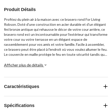
Produit Détails
Profitez du plein air à la maison avec ce brasero rond For Living
Robson. Doté d'une construction en acier durable et d'un élégant
fini bronze antique qui rehausse le décor de votre cour arrière, ce
brasero rond est un incontournable pour l'extérieur qui transforme
votre cour ou votre terrasse en un élégant espace de
rassemblement pour vos amis et votre famille. Facile à assembler,
ce brasero peut être placé à l'endroit où vous voulez allumer le feu.
Le couvercle en maille protège le feu en toute sécurité tandis que
le tisonnier vous permet d'ajuster le bois d'allumage et vous aide à
retirer le pare-étincelles en toute sécurité lorsque vous
Afficher plus de détails
entretenez le feu. Ajoutez du bois à ce brasero lorsque vient le
temps de faire des S'mores avec les enfants ou utilisez des
bougies pour créer un éclairage et une ambiance décoratifs
pendant que vous dégustez des boissons d'été avec vos amis.
Caractéristiques
Spécifications