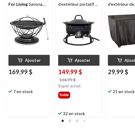
For Living
Savona,
d'extérieur portatif au
d'extérieur de
rond, 29,5 x 20 po
gaz propane For
terrasse
For L
Living, 54 000 BTU
carré, 31 x 31 
Ajouter
Ajouter
Ajou
169,99 $
149,99 $
29,99 $
prix
164,99 $
était
Super achat
7 en stock
164,99 $
21 en stock
Solde
32 en stock