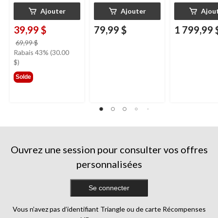
Ajouter
Ajouter
Ajou
39,99 $
79,99 $
1 799,99 
prix
69,99 $
était
Rabais 43% (30.00
69,99 $
$)
Solde
Ouvrez une session pour consulter vos offres
personnalisées
Se connecter
Vous n’avez pas d’identifiant Triangle ou de carte Récompenses