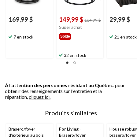
169,99 $
149,99 $
29,99 $
prix
164,99 $
était
Super achat
164,99 $
7 en stock
Solde
21 en stock
32 en stock
À l'attention des personnes résidant au Québec
: pour
obtenir des renseignements sur l'entretien et la
réparation,
cliquez ici.
Produits similaires
Brasero/foyer
For Living
-
Housse robus
d'extérieur au bois
Brasero/foyer
brasero/foyer