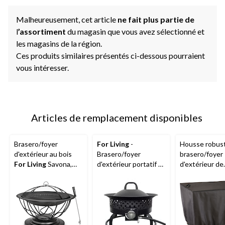
Malheureusement, cet article
ne fait plus partie de
l
’assortiment
du magasin que vous avez sélectionné et
les magasins de la région.
Ces produits similaires présentés ci-dessous pourraient
vous intéresser.
Articles de remplacement disponibles
Brasero/foyer
For Living
-
Housse robus
d'extérieur au bois
Brasero/foyer
brasero/foyer
For Living
Savona,
d'extérieur portatif au
d'extérieur de
rond, 29,5 x 20 po
gaz propane For
terrasse
For L
Living, 54 000 BTU
carré, 31 x 31 