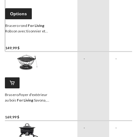
Options
Brasero rond
For Living
Robson avec tisonnier et
couvercle en maille, acier
149,99 $
-
-
Brasero/foyer d'extérieur
au bois
For Living
Savona,
rond, 29,5 x 20 po
169,99 $
-
-