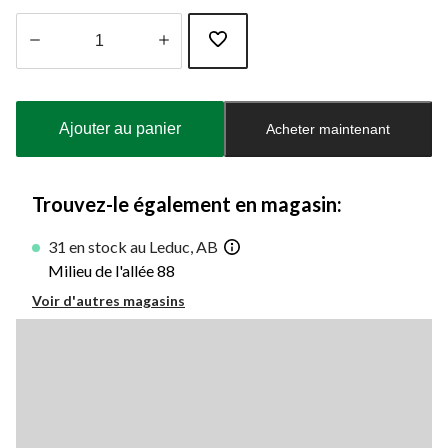
Quantité
mise
à
Ajouter au panier
Acheter maintenant
jour
à
1
Trouvez-le également en magasin:
31 en stock au Leduc, AB
Milieu de l'allée 88
Voir d'autres magasins