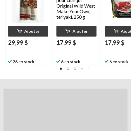
Ajouter
Ajouter
Ajou
29,99 $
17,99 $
17,99 $
26 en stock
6 en stock
6 en stock