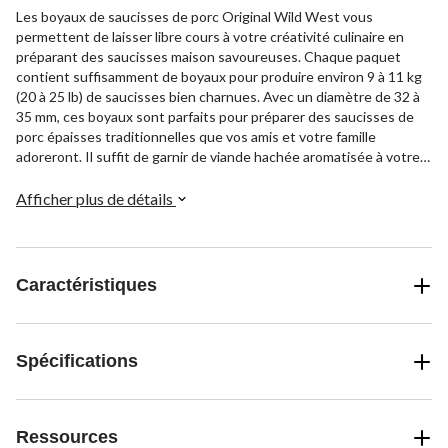
Les boyaux de saucisses de porc Original Wild West vous
permettent de laisser libre cours à votre créativité culinaire en
préparant des saucisses maison savoureuses. Chaque paquet
contient suffisamment de boyaux pour produire environ 9 à 11 kg
(20 à 25 lb) de saucisses bien charnues. Avec un diamètre de 32 à
35 mm, ces boyaux sont parfaits pour préparer des saucisses de
porc épaisses traditionnelles que vos amis et votre famille
adoreront. Il suffit de garnir de viande hachée aromatisée à votre
mélange d'assaisonnements préféré et de déguster des saucisses
à faire soi-même, prêtes à impressionner à tout barbecue.
Afficher plus de détails
Caractéristiques
Spécifications
Ressources