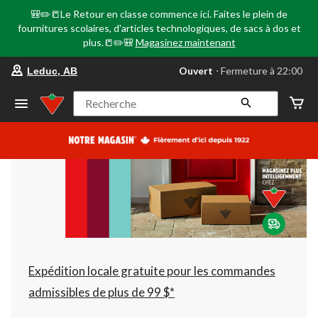
🎒✏️📒Le Retour en classe commence ici. Faites le plein de
fournitures scolaires, d'articles technologiques, de sacs à dos et
plus.📒✏️🎒
Magasinez maintenant
votre
Ouvert
⋅ Fermeture à 22:00
Leduc, AB
magasin
préféré
est
Recherche
Leduc,
AB,
courament
Ouvert,
Fermeture
à
à
22:00
cliquer
pour
changer
Expédition locale gratuite pour les commandes
admissibles de plus de 99 $*