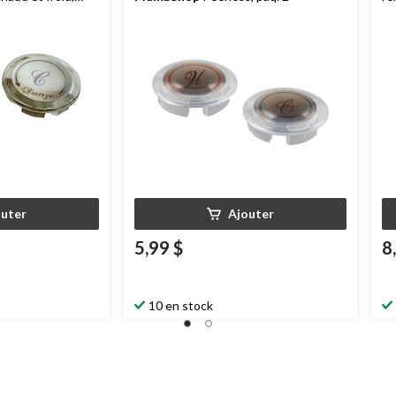
pl
outer
Ajouter
5,99 $
8
10 en stock