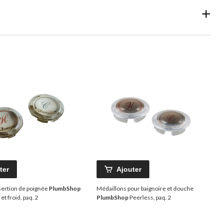
ter
Ajouter
sertion de poignée
PlumbShop
Médaillons pour baignoire et douche
t froid, paq. 2
PlumbShop
Peerless, paq. 2