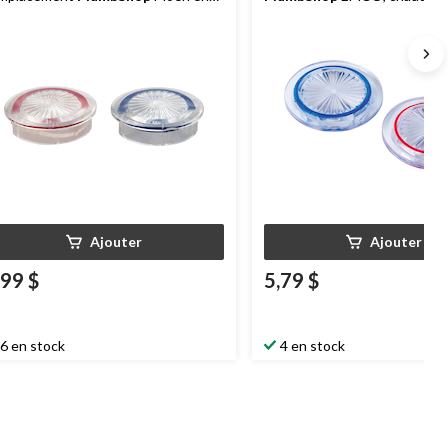
astique, paq. 2
grand, paquet double
Ajouter
Ajouter
,99 $
5,79 $
6 en stock
4 en stock