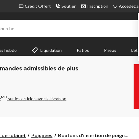
Accédez a
Crédit Offert
Soutien
Inscription
cherche
es hebdo
Liquidation
Patios
Pneus
L’ét
mmandes admissibles de plus
MD
e
sur les articles avec la livraison
Boutons
 de robinet
Poignées
Boutons d'insertion de poign...