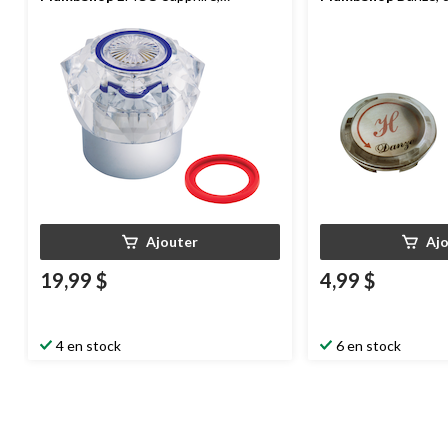
acrylique, grand
paq. 2
Ajouter
Aj
19,99 $
4,99 $
4 en stock
6 en stock