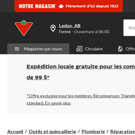
Leduc, AB
Re
votre
Fermé
⋅ Ouverture à 06:00
magasin
préféré
est
Magasiner par rayon
Circulaire
Offr
Leduc,
AB,
courament
Fermé,
Expédition locale gratuite pour les co
Ouverture
à
de 99 $*
à
06:00
cliquer
pour
*Offre exclusive pour les membres Récompenses Triangl
changer
standard.
En savoir plus
Accueil
Outils et quincaillerie
Plomberie
Réparation