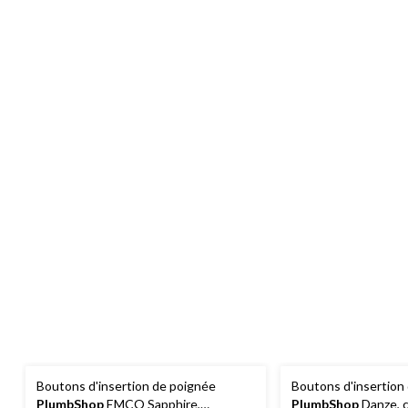
Boutons d'insertion de poignée
Boutons d'insertion
PlumbShop
EMCO Sapphire,
PlumbShop
Danze, c