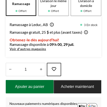
Livraison le même
Livraison à
Ramassage
jour
domicile
Offert
Offert
Offert
Ramassage à Leduc, AB
3 En stock
Ramassage gratuit, 25 $ et plus (avant taxes)
Obtenez-le dès aujourd’hui!
Ramassage disponible à
09 h 00, 29 juil.
Voir d'autres magasins
Quantité
mise
Ajouter au panier
Acheter maintenant
à
jour
à
1
Nouveaux paiements numériques disponibles