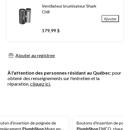
Ventilateur brumisateur Shark
Chill
Ajouter
179,99 $
Ajouter au registree
À l'attention des personnes résidant au Québec
: pour
obtenir des renseignements sur l'entretien et la
réparation,
cliquez ici.
uton d'insertion de poignée de
Boutons d'insertion de poign
mplacement
PlumbShop
Moen en
PlumbShop
EMCO, chaud et f