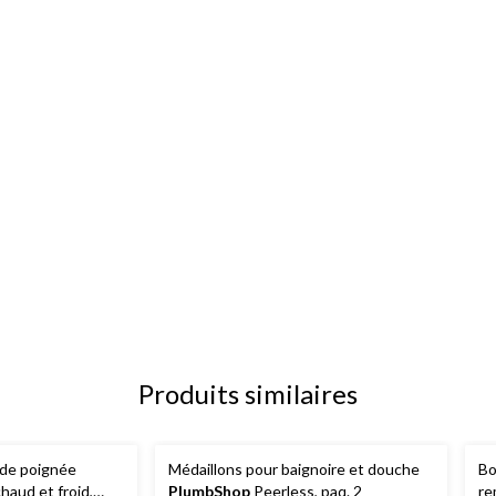
Produits similaires
 de poignée
Médaillons pour baignoire et douche
Bo
haud et froid,
PlumbShop
Peerless, paq. 2
re