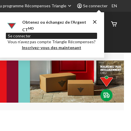
u programme Récompenses Triangle
Se connecter
EN
Obtenez ou échangez de l’Argent
État de
MD
CT
command
Se connecter
Vous n’avez pas compte Triangle Récompenses?
é
Party City
Centre-auto
Inscrivez-vous des maintenant