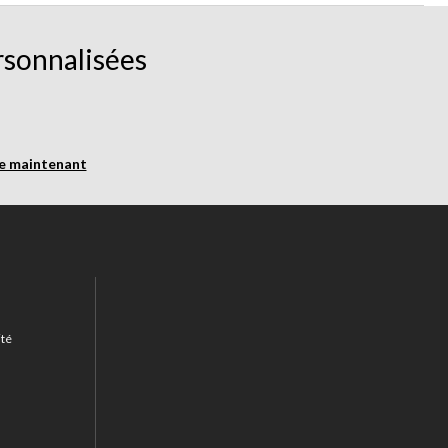
rsonnalisées
re maintenant
ité