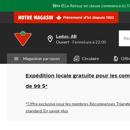
🎒✏️📒Le Retour en classe commence ici. Fai
Leduc, AB
Re
votre
Ouvert
⋅ Fermeture à 22:00
magasin
préféré
est
Magasiner par rayon
Circulaire
Offr
Leduc,
AB,
courament
Ouvert,
Expédition locale gratuite pour les co
Fermeture
à
de 99 $*
à
22:00
cliquer
pour
*Offre exclusive pour les membres Récompenses Triangl
changer
standard.
En savoir plus