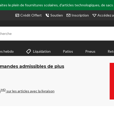
tes le plein de fournitures scolaires, d'articles technologiques, de sacs
Accédez a
Crédit Offert
Soutien
Inscription
cherche
es hebdo
Liquidation
Patios
Pneus
Ret
mmandes admissibles de plus
MD
e
sur les articles avec la livraison