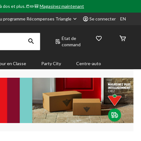
 à dos et plus.📒✏️🎒
Magasinez maintenant
u programme Récompenses Triangle
Se connecter
EN
État de
command
our en Classe
Party City
Centre-auto