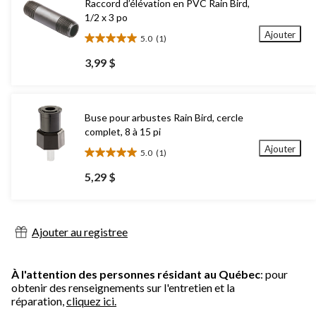
Raccord d’élévation en PVC Rain Bird,
1/2 x 3 po
Ajouter
5.0
(1)
5.0
étoile(s)
3,99 $
sur
5.
1
évaluation
Buse pour arbustes Rain Bird, cercle
complet, 8 à 15 pi
Ajouter
5.0
(1)
5.0
étoile(s)
5,29 $
sur
5.
1
évaluation
Ajouter au registree
À l'attention des personnes résidant au Québec
: pour
obtenir des renseignements sur l'entretien et la
réparation,
cliquez ici.