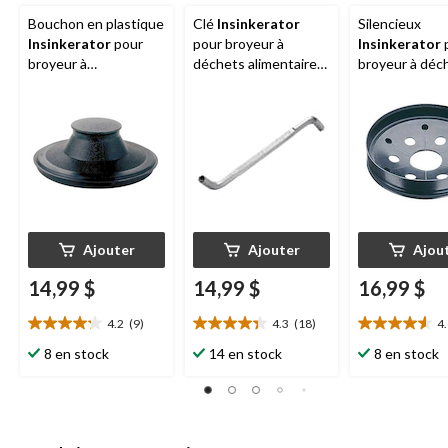
Bouchon en plastique
Clé
Insinkerator
Silencieux
Insinkerator
pour
pour broyeur à
Insinkerator
broyeur à
déchets alimentaires
broyeur à déc
déchets/poubelles à
Insinkerator
alimentation 
alimentation continue
Insinkerator
Insinkerator
Ajouter
Ajouter
Ajou
14,99 $
14,99 $
16,99 $
4.2
(9)
4.3
(18)
4
4.2
4.3
4.6
étoile(s)
étoile(s)
étoile(s)
8 en stock
14 en stock
8 en stock
sur
sur
sur
5.
5.
5.
9
18
22
évaluations
évaluations
évaluations