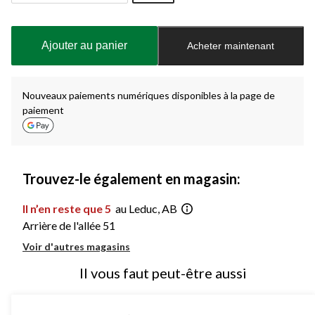
Quantité
mise
à
Ajouter au panier
Acheter maintenant
jour
à
1
Nouveaux paiements numériques disponibles à la page de
paiement
Trouvez-le également en magasin:
Il n’en reste que 5
au Leduc, AB
Arrière de l'allée 51
Voir d'autres magasins
Il vous faut peut-être aussi