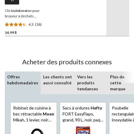
vers
la
Clé
Insinkerator
pour
même
page.
broyeur à déchets
alimentaires Insinkerator
4.3
(18)
4.3
14,99 $
étoile(s)
sur
5.
18
évaluations
Acheter des produits connexes
Offres
Les clients ont
Vers les
Plus de
hebdomadaires
aussi consulté
produits
cette
tendances
marque
Robinet de cuisine à
Sacs à ordures
Hefty
Poubelle
bec rétractable
Moen
FORT EasyFlaps,
rectangulair
Mikah, 1 levier, noir
grand, 90 L, noir, paq.
inoxydable 
mat
20
compartim
A
, 2 x 20 L