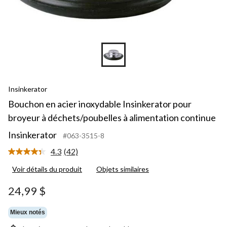
Insinkerator
Bouchon en acier inoxydable Insinkerator pour
broyeur à déchets/poubelles à alimentation continue
Insinkerator
#063-3515-8
4.3
(42)
Lire
les
Voir détails du produit
Objets similaires
42
commentaires.
Lien
24,99 $
vers
la
même
Mieux notés
page.