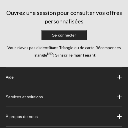
1346
705
409
évaluations
évaluations
évaluations
Ouvrez une session pour consulter vos offres
personnalisées
Se connecter
Vous n’avez pas d’identifiant Triangle ou de carte Récompenses
MD
Triangle
?
S’inscrire maintenant
Aide
Services et solutions
À propos de nous