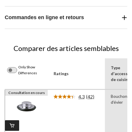
Commandes en ligne et retours
Comparer des articles semblables
Only Show
Type
Differences
Ratings
dʼaccessoi
de cuisine
Consultation en cours
4.3
(42)
Bouchon
Lire
d’évier
les
42
commentaires.
Lien
vers
la
même