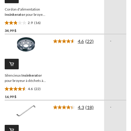
vers
la
Cordon d'alimentation
même
page.
Insinkerator
pour broyeur
à déchets/poubelles
2.9
(16)
Insinkerator, 3 pi
2.9
34,99 $
étoile(s)
sur
4.6
(22)
-
5.
Lire
les
16
22
évaluations
commentaires.
Lien
vers
la
Silencieux
Insinkerator
même
page.
pour broyeur à déchets à
alimentation continue
4.6
(22)
Insinkerator
4.6
16,99 $
étoile(s)
sur
4.3
(18)
-
5.
Lire
les
22
18
évaluations
commentaires.
Lien