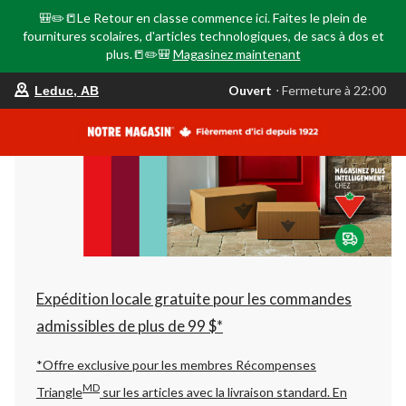
🎒✏️📒Le Retour en classe commence ici. Faites le plein de
fournitures scolaires, d'articles technologiques, de sacs à dos et
plus.📒✏️🎒
Magasinez maintenant
votre
Ouvert
⋅ Fermeture à 22:00
Leduc, AB
magasin
préféré
est
Leduc,
AB,
courament
Ouvert,
Fermeture
à
à
22:00
cliquer
pour
changer
Expédition locale gratuite pour les commandes
admissibles de plus de 99 $*
*Offre exclusive pour les membres Récompenses
MD
Triangle
sur les articles avec la livraison standard.
En