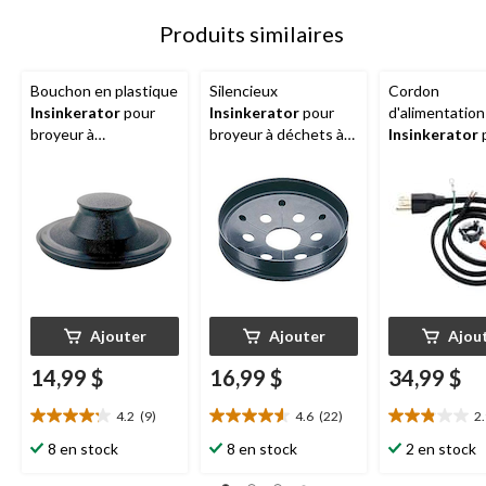
Produits similaires
Bouchon en plastique
Silencieux
Cordon
Insinkerator
pour
Insinkerator
pour
d'alimentation
broyeur à
broyeur à déchets à
Insinkerator
déchets/poubelles à
alimentation continue
broyeur à
alimentation continue
Insinkerator
déchets/poube
Insinkerator
Insinkerator, 3
Ajouter
Ajouter
Ajou
14,99 $
16,99 $
34,99 $
4.2
(9)
4.6
(22)
2
4.2
4.6
2.9
étoile(s)
étoile(s)
étoile(s)
8 en stock
8 en stock
2 en stock
sur
sur
sur