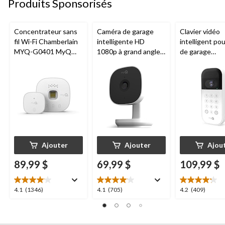
Produits Sponsorisés
Concentrateur sans
Caméra de garage
Clavier vidéo
fil Wi-Fi Chamberlain
intelligente HD
intelligent po
MYQ-G0401 MyQ
1080p à grand angle
de garage
pour porte de garage
Chamberlain, vision
Chamberlain, v
nocturne, résistante
nocturne, rési
aux intempéries
aux intempéri
blanc
Ajouter
Ajouter
Ajou
89,99 $
69,99 $
109,99 $
4.1
4.1
4.2
4.1
(1346)
4.1
(705)
4.2
(409)
étoile(s)
étoile(s)
étoile(s)
sur
sur
sur
5.
5.
5.