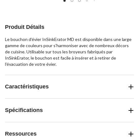
5.
5.
5.
9
22
16
évaluations
évaluations
évaluations
Produit Détails
Le bouchon d'évier InSinkErator MD est disponible dans une large
gamme de couleurs pour s'harmoniser avec de nombreux décors
de cuisine. Utilisable sur tous les broyeurs fabriqués par
InSinkErator, le bouchon est facile à insérer et à retirer de
l'évacuation de votre évier.
Caractéristiques
Spécifications
Ressources