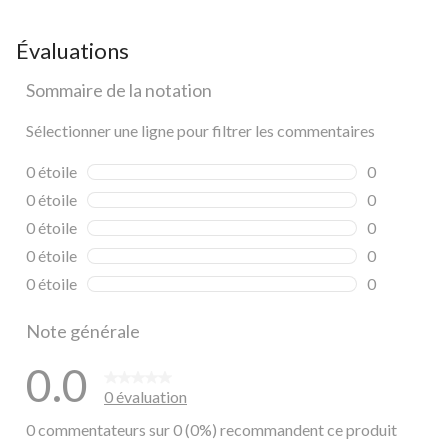
Évaluations
Sommaire de la notation
Sélectionner une ligne pour filtrer les commentaires
0 étoile
étoiles
0
0 commentai
0 étoile
étoiles
0
0 commentai
0 étoile
étoiles
0
0 commentai
0 étoile
étoiles
0
0 commentai
0 étoile
étoiles
0
0 commentai
Note générale
0.0
0 évaluation
0 commentateurs sur 0 (0%) recommandent ce produit