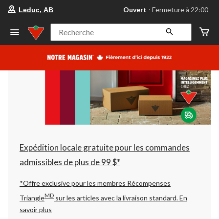
votre
Ouvert
⋅ Fermeture à 22:00
Leduc, AB
magasin
préféré
est
Recherche
Leduc,
AB,
courament
Ouvert,
Fermeture
à
à
22:00
cliquer
pour
changer
Expédition locale gratuite pour les commandes
admissibles de plus de 99 $*
*Offre exclusive pour les membres Récompenses
MD
Triangle
sur les articles avec la livraison standard.
En
savoir plus