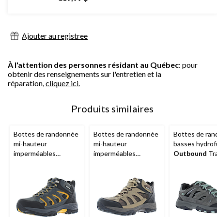
Ajouter au registree
À l'attention des personnes résidant au Québec
: pour
obtenir des renseignements sur l'entretien et la
réparation,
cliquez ici.
Produits similaires
Bottes de randonnée
Bottes de randonnée
Bottes de ra
mi-hauteur
mi-hauteur
basses hydro
imperméables
imperméables
Outbound
Tra
Outbound
Granite
Outbound
Granite
femmes, anthr
Peak pour hommes,
Peak pour hommes,
anthracite
brun fumé