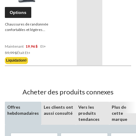
Options
Chaussures de randonnée
confortables et légères
Outbound
Cayenne pour
hommes, anthracite
Maintenant
19,96 $
Et+
Prix
59,99 $
Était
Et+
Était
Liquidation◊
À
Partir
De
59,99 $
Acheter des produits connexes
Offres
Les clients ont
Vers les
Plus de
hebdomadaires
aussi consulté
produits
cette
tendances
marque