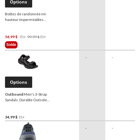
Options
Bottes de randonnée mi-
hauteur imperméables
Outbound
Granite Peak
pour hommes, brun fumé
Prix
54,99 $
Et+
99,99 $
Et+
Était
Solde
À
Partir
-
-
De
99,99 $
Options
Outbound
Men's 3-Strap
Sandals, Durable Outsole,
Black/Grey
34,99 $
Et+
-
-