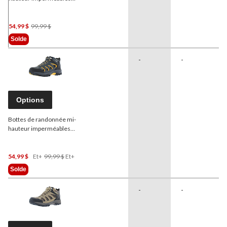
Outbound
Granite Peak
pour dames, anthracite
Prix
54,99 $
99,99 $
Était
Solde
99,99 $
-
-
Options
Bottes de randonnée mi-
hauteur imperméables
Outbound
Granite Peak
pour hommes, anthracite
Prix
54,99 $
Et+
99,99 $
Et+
Était
Solde
À
Partir
-
-
De
99,99 $