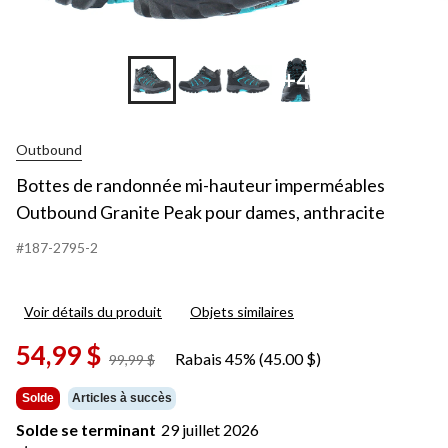
+4
Outbound
Bottes de randonnée mi-hauteur imperméables
Outbound Granite Peak pour dames, anthracite
#187-2795-2
Voir détails du produit
Objets similaires
54,99 $
Rabais 45% (45.00 $)
prix
99,99 $
était
99,99 $
Solde
Articles à succès
Solde se terminant
29 juillet 2026