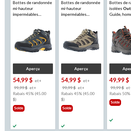
Bottes de randonnée
Bottes de randonnée
Bottes de 
mi-hauteur
mi-hauteur
isolées
Out
imperméables
imperméables
Guide, hom
Outbound
Granite
Outbound
Granite
Peak pour hommes,
Peak pour hommes,
anthracite
brun fumé
Aperçu
Aperçu
Ape
54,99 $
54,99 $
49,99 $
et+
et+
prix
prix
99,99 $
et+
99,99 $
et+
99,99 $
et
était
était
Rabais 45% (45.00
Rabais 45% (45.00
Rabais 50%
à
à
$)
$)
Solde
partir
partir
Solde
Solde
de
de
99,99 $
99,99 $