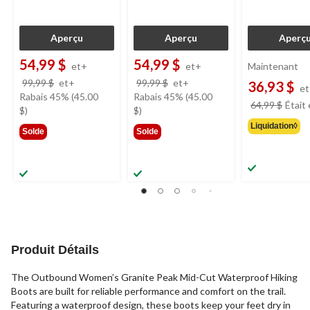
Aperçu
Aperçu
Aperç
54,99 $
54,99 $
et+
et+
Maintenant
prix
prix
99,99 $
et+
99,99 $
et+
36,93 $
e
était
était
Rabais 45% (45.00
Rabais 45% (45.00
64,99 $
Était
à
à
$)
$)
partir
partir
Liquidation◊
Solde
Solde
de
de
99,99 $
99,99 $
Produit Détails
The Outbound Women’s Granite Peak Mid-Cut Waterproof Hiking
Boots are built for reliable performance and comfort on the trail.
Featuring a waterproof design, these boots keep your feet dry in