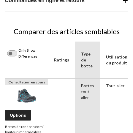
Commandes en ligne et retours
Comparer des articles semblables
Only Show
Type
Differences
Utilisations
Ratings
de
du produit
botte
Consultation en cours
Bottes
Tout-aller
tout-
aller
Options
Bottes de randonnée mi-
hauteur imperméables