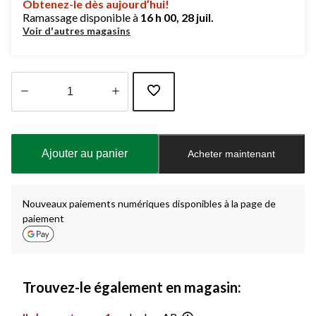
Obtenez-le dès aujourd’hui!
Ramassage disponible à
16 h 00, 28 juil.
Voir d'autres magasins
Quantité
mise
à
Ajouter au panier
Acheter maintenant
jour
à
1
Nouveaux paiements numériques disponibles à la page de
paiement
Trouvez-le également en magasin: