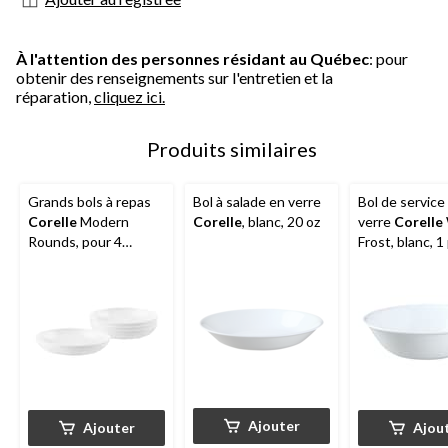
À l'attention des personnes résidant au Québec
: pour
obtenir des renseignements sur l'entretien et la
réparation,
cliquez ici.
Produits similaires
Grands bols à repas
Bol à salade en verre
Bol de service
Corelle
Modern
Corelle
, blanc, 20 oz
verre
Corelle
Rounds, pour 4
Frost, blanc, 1
personnes, paq. 4
Ajouter
Ajouter
Ajou