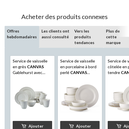
Acheter des produits connexes
Offres
Les clients ont
Vers les
Plus de
hebdomadaires
aussi consulté
produits
cette
tendances
marque
Service de vaisselle
Service de vaisselle
Service de v
en grès
CANVAS
en porcelaine à bord
côtelée en 
Gablehurst avec
perlé
CANVAS
tendre
CA
tasses, pour 4
Whitworth, pour 4
Highbury, bl
personnes, glaçure
personnes, paq. 16,
12
réactive crème, paq.
blanc
16
Ajouter
Ajouter
Aj