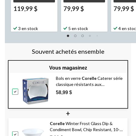
119,99 $
79,99 $
79,99 $
3 en stock
5 en stock
4 en sto
Souvent achetés ensemble
Vous magasinez
Bols en verre
Corelle
Caterer série
classique résistants aux
ébréchures, blanc, paq. 6
58,99 $
+
Corelle
Winter Frost Glass Dip &
Condiment Bowl, Chip Resistant, 10-
oz, White