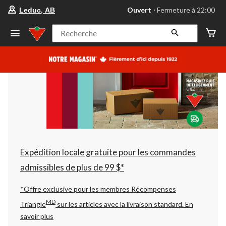
votre
Ouvert
⋅ Fermeture à 22:00
Leduc, AB
magasin
préféré
est
Recherche
Leduc,
AB,
courament
Ouvert,
Fermeture
à
à
22:00
cliquer
pour
changer
Expédition locale gratuite pour les commandes
admissibles de plus de 99 $*
*Offre exclusive pour les membres Récompenses
MD
Triangle
sur les articles avec la livraison standard.
En
savoir plus