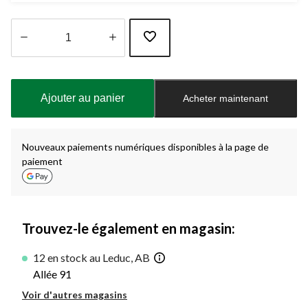
Quantité
mise
à
Ajouter au panier
Acheter maintenant
jour
à
1
Nouveaux paiements numériques disponibles à la page de
paiement
Trouvez-le également en magasin:
12 en stock au Leduc, AB
Allée 91
Voir d'autres magasins