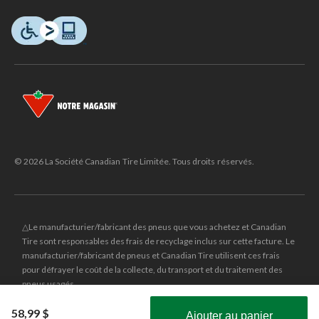
© 2026 La Société Canadian Tire Limitée. Tous droits réservés.
△Le manufacturier/fabricant des pneus que vous achetez et Canadian
Tire sont responsables des frais de recyclage inclus sur cette facture. Le
manufacturier/fabricant de pneus et Canadian Tire utilisent ces frais
pour défrayer le coût de la collecte, du transport et du traitement des
pneus usagés.
MD
CANADIAN TIRE
et le logo du triangle CANADIAN TIRE sont des
58,99 $
Ajouter au panier
marques de commerce déposées de la Société Canadian Tire Limitée.