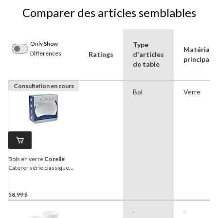
Comparer des articles semblables
Only Show
Type
Matériau
Differences
Ratings
d'articles
principal
de table
Consultation en cours
Bol
Verre
Bols en verre
Corelle
Caterer série classique
résistants aux ébréchures,
blanc, paq. 6
58,99 $
-
-