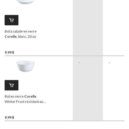
Bol à salade en verre
Corelle
, blanc, 20 oz
9,99 $
-
-
Bol en verre
Corelle
Winter Frost résistant aux
ébréchures, blanc, 28 oz
9,99 $