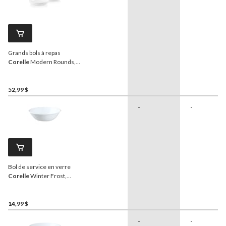
Grands bols à repas
Corelle
Modern Rounds,
pour 4 personnes, paq. 4
52,99 $
-
-
Bol de service en verre
Corelle
Winter Frost,
blanc, 1 pinte
14,99 $
-
-