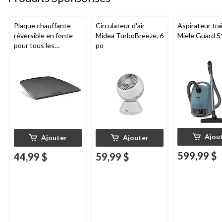
Plaque chauffante
Circulateur d'air
Aspirateur tra
réversible en fonte
Midea TurboBreeze, 6
Miele Guard S
pour tous les
po
barbecues portatifs
au gaz Napoleon de
série Q285
Ajou
Ajouter
Ajouter
599,99 $
44,99 $
59,99 $