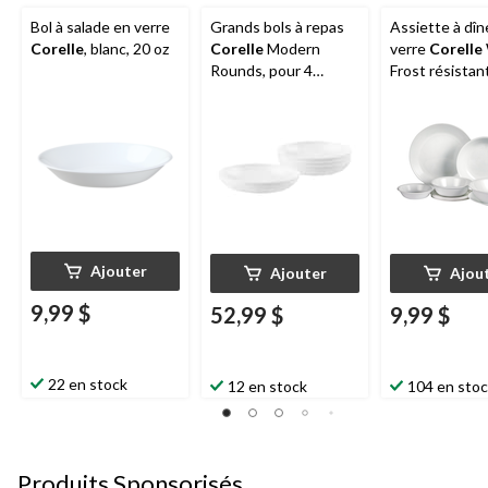
Bol à salade en verre
Grands bols à repas
Assiette à dîn
Corelle
, blanc, 20 oz
Corelle
Modern
verre
Corelle
Rounds, pour 4
Frost résistan
personnes, paq. 4
ébréchures, bl
10,25 po
Ajouter
Ajouter
Ajou
9,99 $
52,99 $
9,99 $
22 en stock
12 en stock
104 en sto
Produits Sponsorisés