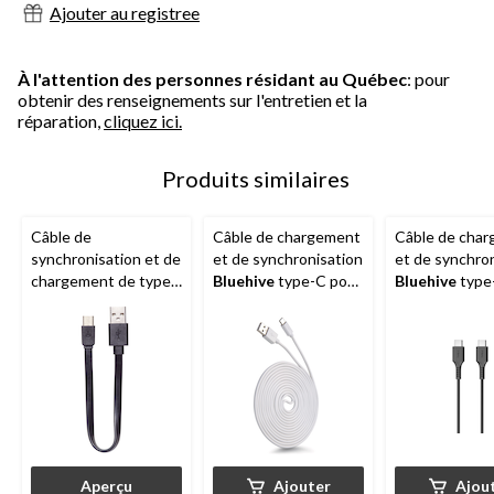
Ajouter au registree
À l'attention des personnes résidant au Québec
: pour
obtenir des renseignements sur l'entretien et la
réparation,
cliquez ici.
Produits similaires
Câble de
Câble de chargement
Câble de cha
synchronisation et de
et de synchronisation
et de synchro
chargement de type
Bluehive
type-C pour
Bluehive
type
C pour appareils
appareils Apple et
PVC, pour cer
Apple et Android,
Android sélectionnés,
appareils Appl
6 po
blanc, paq. 3
Android, noir, 
Aperçu
Ajouter
Ajou