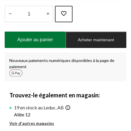
Quantité
mise
à
Ajouter au panier
Acheter maintenant
jour
à
1
Nouveaux paiements numériques disponibles à la page de
paiement
Trouvez-le également en magasin:
19 en stock au Leduc, AB
Allée 12
Voir d'autres magasins