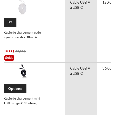
Câble USB A
120,00 
à USB C
Câble de chargement et de
synchronisation
Bluehive
type-C pour appareils Apple
et Android sélectionnés,
blanc, paq. 3
Prix
19,99 $
29,99 $
Était
Solde
29,99 $
Câble USB A
36,00 p
à USB C
Options
Câble de chargement mini
USB de type C
Bluehive
,
3 pi