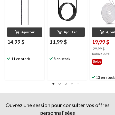
Ajouter
Ajouter
Ajou
14,99 $
11,99 $
19,99 $
prix
29,99 $
était
Rabais 33%
11 en stock
8 en stock
29,99
Solde
13 en stock
Ouvrez une session pour consulter vos offres
personnalisées