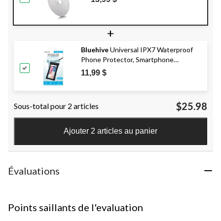
appareils Apple et Android, blanc,
10 pi
+
Bluehive
Universal IPX7 Waterproof
Phone Protector, Smartphone
Case/Bag All Devices up to 6.25-in x
11,99 $
3.25-in, Black
$25.98
Sous-total pour 2 articles
Ajouter 2 articles au panier
Évaluations
Points saillants de l'evaluation