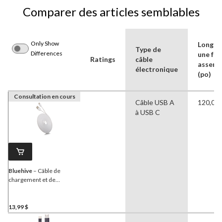
Comparer des articles semblables
Only Show
Longue
Type de
Differences
une foi
Ratings
câble
assemb
électronique
(po)
Consultation en cours
Câble USB A
120,00 
à USB C
Bluehive
– Câble de
chargement et de
synchronisation USB de
type C, PVC, compatible
avec certains appareils
13,99 $
Apple et Android, blanc,