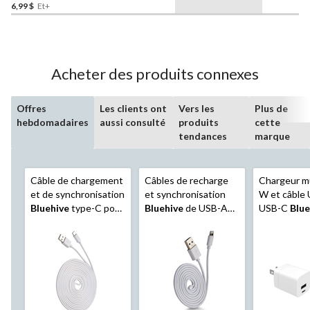
6,99 $
Et+
Acheter des produits connexes
Offres
Les clients ont
Vers les
Plus de
hebdomadaires
aussi consulté
produits
cette
tendances
marque
Câble de chargement
Câbles de recharge
Chargeur mu
et de synchronisation
et synchronisation
W et câble
Bluehive
type-C pour
Bluehive
de USB-A
USB-C
Blue
appareils Apple et
vers Lightning, blanc,
compatibilit
Android sélectionnés,
paq. 3
recharge ra
blanc, paq. 3