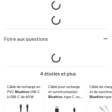
Foire aux questions
4 étoiles et plus
Câble de recharge en
Câble pour recharge
Câble de cha
PVC
Bluehive
USB-C
et synchronisation
et de synchro
à USB-C de 60 W
Bluehive
, type C, noir,
Bluehive
type
6 pi
appareils Appl
Android sélec
blanc, paq. 3