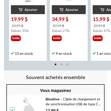
Ajouter
Ajouter
Aj
19,99 $
34,99 $
15,99 $
prix
prix
pri
29,99 $
47,99 $
29,99 $
était
était
éta
Rabais 33%
Rabais 27%
Rabais 47%
29,99 $
47,99 $
29,
Solde
Solde
Solde
13 en stock
9 en stock
1 en sto
Souvent achetés ensemble
Vous magasinez
Bluehive
– Câble de chargement et
de synchronisation USB de type C,
PVC, compatible avec certains
13,99 $