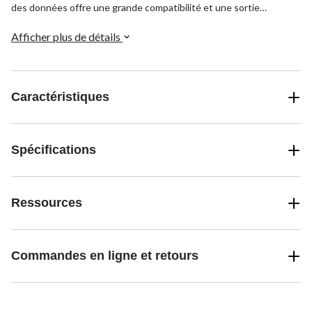
des données offre une grande compatibilité et une sortie
maximale de 5 V/2,1 A. Avec une longueur de 3,05 mètres (10
pieds), il offre également une grande portée autour de la pièce.
Afficher plus de détails
Garantie de 1 an comprise.
Caractéristiques
Spécifications
Ressources
Commandes en ligne et retours