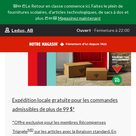
🎒✏️📒Le Retour en classe commence ici. Faites le plein de
fournitures scolaires, d'articles technologiques, de sacs à dos et
plus.📒✏️🎒
Magasinez maintenant
votre
Ouvert
⋅ Fermeture à 22:00
Leduc, AB
magasin
préféré
est
Leduc,
AB,
courament
Ouvert,
Fermeture
à
à
22:00
cliquer
pour
changer
Expédition locale gratuite pour les commandes
admissibles de plus de 99 $*
*Offre exclusive pour les membres Récompenses
MD
Triangle
sur les articles avec la livraison standard.
En