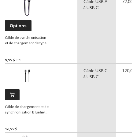
Câble USB A
72,00 p
10 pi
à USB C
Options
Câble de synchronisation
et de chargement de type
C pour appareils Apple et
Android, 6 po
5,99 $
Et+
Câble USB C
120,00 
à USB C
Câble de chargement et de
synchronisation
Bluehive
type-C, en PVC, pour
certains appareils Apple et
Android, noir, 10 pi
16,99 $