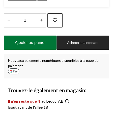
Quantité
mise
à
Ajouter au panier
Acheter maintenant
jour
à
1
Nouveaux paiements numériques disponibles à la page de
paiement
Trouvez-le également en magasin:
Il n’en reste que 4
au Leduc, AB
Bout avant de l'allée 18