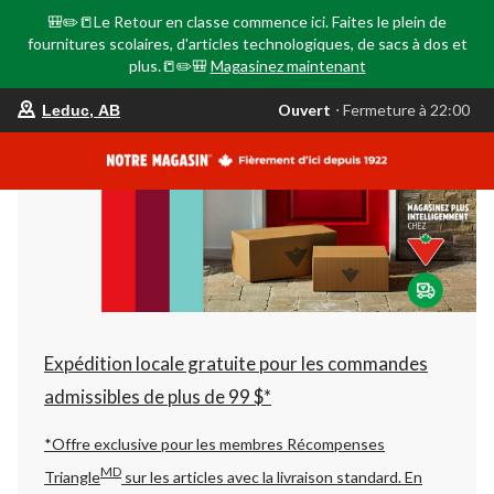
🎒✏️📒Le Retour en classe commence ici. Faites le plein de
fournitures scolaires, d'articles technologiques, de sacs à dos et
plus.📒✏️🎒
Magasinez maintenant
votre
Ouvert
⋅ Fermeture à 22:00
Leduc, AB
magasin
préféré
est
Leduc,
AB,
courament
Ouvert,
Fermeture
à
à
22:00
cliquer
pour
changer
Expédition locale gratuite pour les commandes
admissibles de plus de 99 $*
*Offre exclusive pour les membres Récompenses
MD
Triangle
sur les articles avec la livraison standard.
En