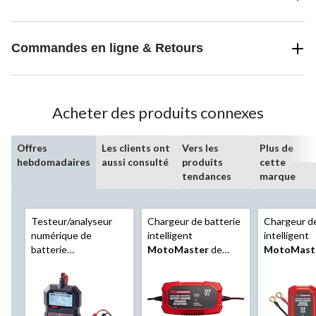
Commandes en ligne & Retours
Acheter des produits connexes
Offres
Les clients ont
Vers les
Plus de
hebdomadaires
aussi consulté
produits
cette
tendances
marque
Testeur/analyseur
Chargeur de batterie
Chargeur de
numérique de
intelligent
intelligent
batterie
MotoMaster
de
MotoMast
MotoMaster
, 12 V
série simple,
série simple
entièrement
entièremen
automatique, 10 a,
automatique
12 V
12 V