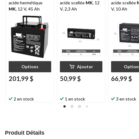
acide hermétique
acide scellée
MK
, 12
acide scellée
MK
, 12 V, 45 Ah
V, 2,3 Ah
V, 10 Ah
Options
Ajouter
Option
201,99 $
50,99 $
66,99 $
2 en stock
1 en stock
3 en stock
Produit Détails