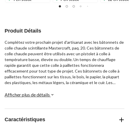
Produit Détails
Complétez votre prochain projet d'artisanat avec les bâtonnets de
colle chaude scintillante Mastercraft, paq. 20. Ces bâtonnets de
colle chaude peuvent être utilisés avec un pistolet à colle à
température basse, élevée ou double. Un temps de chauffage
rapide garantit que cette colle à paillettes fonctionnera
efficacement pour tout type de projet. Ces bâtonnets de colle à
paillettes fonctionnent sur les tissus, le bois, le papier, la plupart
des plastiques, les métaux légers, la céramique et le cuir. Les
bâtonnets de colle chaude mesurent 7,1 x 101,6 mm (9/32 x 4 po),
ce qui leur permet de s'adapter à la plupart des mini pistolets à
Afficher plus de détails
colle. Ce produit est couvert par une garantie d'un (1) an contre
tous les défauts de matériaux et de fabrication.
Caractéristiques