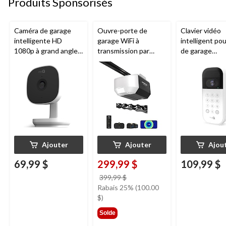
Produits Sponsorisés
Caméra de garage
Ouvre-porte de
Clavier vidéo
intelligente HD
garage WiFi à
intelligent po
1080p à grand angle
transmission par
de garage
Chamberlain, vision
chaîne de 1/2 HP
Chamberlain, v
nocturne, résistante
Chamberlain
nocturne, rési
aux intempéries
aux intempéri
blanc
Ajouter
Ajouter
Ajou
69,99 $
299,99 $
109,99 $
prix
399,99 $
était
Rabais 25% (100.00
399,99 $
$)
Solde