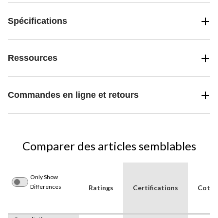
Spécifications
Ressources
Commandes en ligne et retours
Comparer des articles semblables
Only Show
Differences
Ratings
Certifications
Cote d