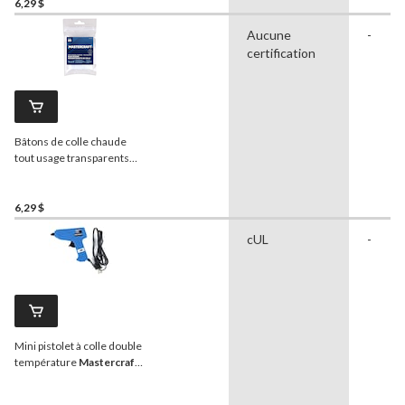
6,29 $
Aucune
-
certification
Bâtons de colle chaude
tout usage transparents
Mastercraft
, mini, 9/32 x 4
po, paq. 25
6,29 $
cUL
-
Mini pistolet à colle double
température
Mastercraft
,
avec fil, 10 W