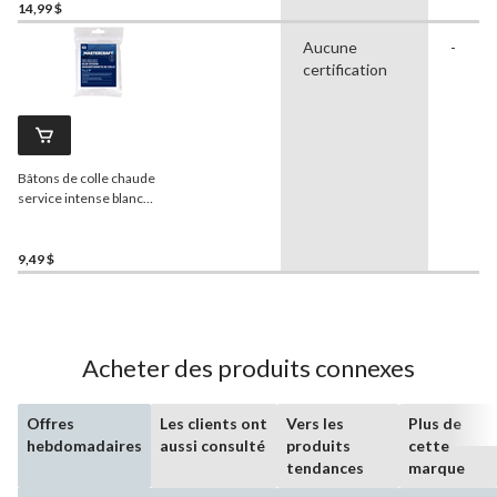
14,99 $
Aucune
-
certification
Bâtons de colle chaude
service intense blanc
cassé
Mastercraft
, mini,
9/32 x 4 po, paq. 50
9,49 $
Acheter des produits connexes
Offres
Les clients ont
Vers les
Plus de
hebdomadaires
aussi consulté
produits
cette
tendances
marque