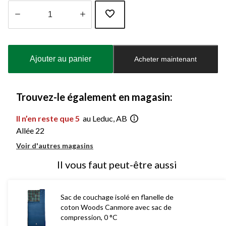
Quantité
mise
à
Ajouter au panier
Acheter maintenant
jour
à
1
Trouvez-le également en magasin:
Il n’en reste que 5
au Leduc, AB
Allée 22
Voir d'autres magasins
Il vous faut peut-être aussi
Sac de couchage isolé en flanelle de
coton Woods Canmore avec sac de
compression, 0 °C