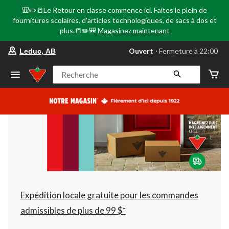
🎒✏️📒Le Retour en classe commence ici. Faites le plein de
fournitures scolaires, d'articles technologiques, de sacs à dos et
plus.📒✏️🎒
Magasinez maintenant
votre
Ouvert
⋅ Fermeture à 22:00
Leduc, AB
magasin
préféré
est
Recherche
Leduc,
AB,
courament
Ouvert,
Fermeture
à
à
22:00
cliquer
pour
changer
Expédition locale gratuite pour les commandes
admissibles de plus de 99 $*