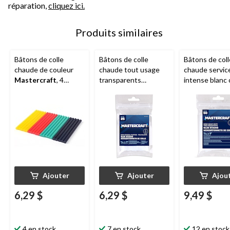
réparation,
cliquez ici.
Produits similaires
Bâtons de colle
Bâtons de colle
Bâtons de coll
chaude de couleur
chaude tout usage
chaude servic
Mastercraft
, 4
transparents
intense blanc
couleurs, mini, 9/32 x
Mastercraft
, mini,
Mastercraft
,
4 po, paq. 20
9/32 x 4 po, paq. 25
9/32 x 4 po, pa
Ajouter
Ajouter
Ajou
6,29 $
6,29 $
9,49 $
4 en stock
7 en stock
12 en stock