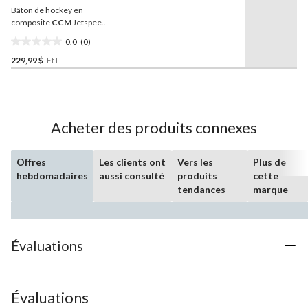
vers
Bâton de hockey en
la
même
composite
CCM
Jetspeed
page.
FT8, intermédiaire
0.0
(0)
0.0
229,99 $
Et+
étoile(s)
sur
5.
Acheter des produits connexes
Offres
Les clients ont
Vers les
Plus de
hebdomadaires
aussi consulté
produits
cette
tendances
marque
Évaluations
Évaluations