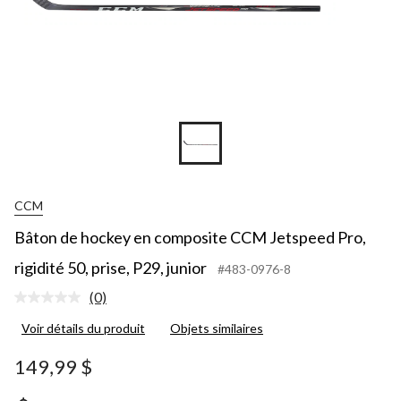
CCM
Bâton de hockey en composite CCM Jetspeed Pro,
rigidité 50, prise, P29, junior
#483-0976-8
(0)
Aucune
cote
Voir détails du produit
Objets similaires
pour
ce
produit.
149,99 $
Lien
vers