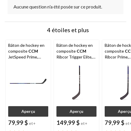
Aucune question n'a été posée sur ce produit.
4 étoiles et plus
Bâton de hockey en
Bâton de hockey en
Bâton de hock
composite
CCM
composite
CCM
composite
C
JetSpeed Prime,
Ribcor Trigger Elite,
Ribcor Prime,
junior
sénior
intermédiaire,
gaucher
Aperçu
Aperçu
Aperç
79,99 $
149,99 $
79,99 $
et+
et+
et