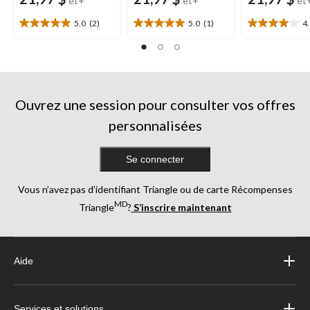
et+
et+
et
5.0
(2)
5.0
(1)
4
5.0
5.0
4.0
étoile(s)
étoile(s)
étoile(s)
sur
sur
sur
5.
5.
5.
2
1
4
évaluations
évaluation
évaluations
Ouvrez une session pour consulter vos offres
personnalisées
Se connecter
Vous n’avez pas d’identifiant Triangle ou de carte Récompenses
MD
Triangle
?
S’inscrire maintenant
Aide
Services et solutions