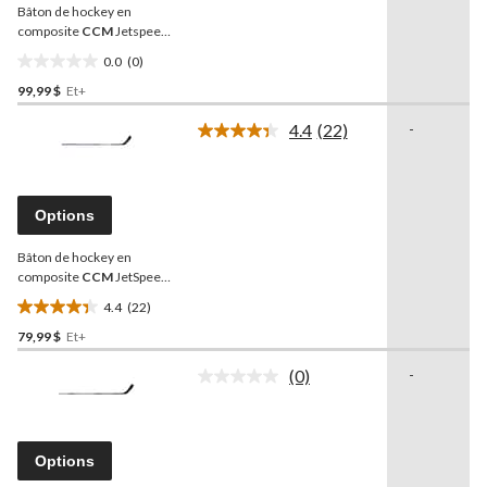
Bâton de hockey en
la
même
composite
CCM
Jetspeed
page.
Elite, junior
0.0
(0)
0.0
99,99 $
Et+
étoile(s)
sur
4.4
(22)
-
5.
Lire
les
22
commentaires.
Lien
Options
vers
la
Bâton de hockey en
même
page.
composite
CCM
JetSpeed
Prime, junior
4.4
(22)
4.4
79,99 $
Et+
étoile(s)
sur
(0)
-
5.
Aucune
cote
22
pour
évaluations
ce
produit.
Options
Lien