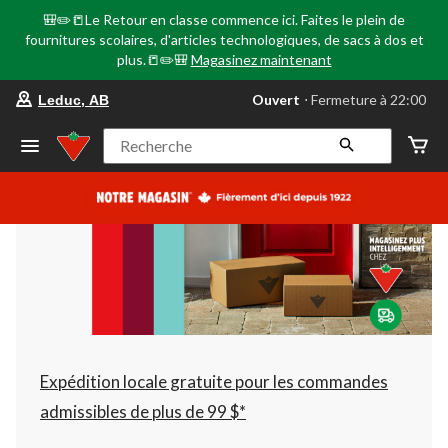
🎒✏️📒Le Retour en classe commence ici. Faites le plein de
fournitures scolaires, d'articles technologiques, de sacs à dos et
plus.📒✏️🎒
Magasinez maintenant
votre
Ouvert
⋅ Fermeture à 22:00
Leduc, AB
magasin
préféré
est
Recherche
Leduc,
AB,
courament
Ouvert,
Fermeture
à
à
22:00
cliquer
pour
changer
Expédition locale gratuite pour les commandes
admissibles de plus de 99 $*