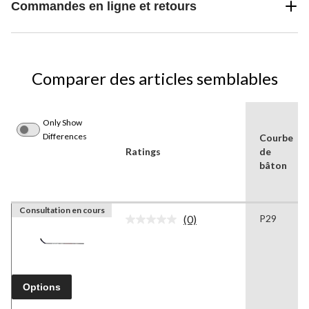
Commandes en ligne et retours
Comparer des articles semblables
Only Show
Differences
Courbe
Ratings
de
bâton
Consultation en cours
(0)
P29
Aucune
cote
pour
ce
produit.
Lien
Options
vers
la