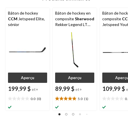
Bâton de hockey
Bâton de hockey en
Bâton de hock
CCM
Jetspeed Elite,
composite
Sherwood
composite
C
sénior
Rekker Legend LT
Jetspeed Yout
Pro, intermédiaire,
jeune
rigidité de 50
Aperçu
Aperçu
Aperç
199,99 $
89,99 $
109,99 $
et+
et+
0.0
(0)
5.0
(1)
0
0.0
5.0
0.0
étoile(s)
étoile(s)
étoile(s)
sur
sur
sur
5.
5.
5.
1