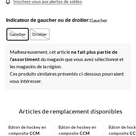
la
Inscrivez-vous aux alertes de soldes
même
page.
Gaucher
Indicateur de gaucher ou de droitier:
Gaucher
Droitier
Malheureusement, cet article
ne fait plus partie de
l
’assortiment
du magasin que vous avez sélectionné et
les magasins de la région.
Ces produits similaires présentés ci-dessous pourraient
vous intéresser.
Articles de remplacement disponibles
Bâton de hockey en
Bâton de hockey en
Bâton de hock
composite
CCM
composite
CCM
composite
C