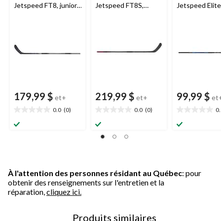
Jetspeed FT8, junior,
Jetspeed FT8S,
Jetspeed Elite,
rigidité 50
junior, rigidité 50
179,99 $
219,99 $
99,99 $
et+
et+
et
0.0
(0)
0.0
(0)
0
0.0
0.0
0.0
étoile(s)
étoile(s)
étoile(s)
sur
sur
sur
5.
5.
5.
À l'attention des personnes résidant au Québec
: pour
obtenir des renseignements sur l'entretien et la
réparation,
cliquez ici.
Produits similaires