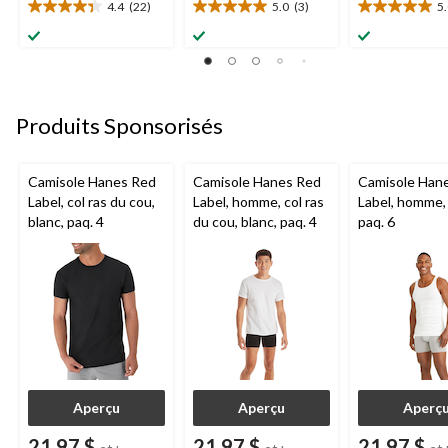
4.4
(22)
5.0
(3)
5
4.4
5.0
5.0
étoile(s)
étoile(s)
étoile(s)
sur
sur
sur
5.
5.
5.
22
3
1
évaluations
évaluations
évaluation
Produits Sponsorisés
Camisole Hanes Red
Camisole Hanes Red
Camisole Han
Label, col ras du cou,
Label, homme, col ras
Label, homme, 
blanc, paq. 4
du cou, blanc, paq. 4
paq. 6
Aperçu
Aperçu
Aperç
21,97 $
21,97 $
21,97 $