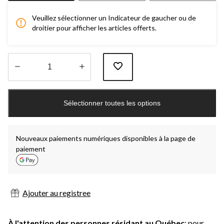
Veuillez sélectionner un Indicateur de gaucher ou de
droitier pour afficher les articles offerts.
Quantité
mise
Sélectionner toutes les options
à
jour
à
1
Nouveaux paiements numériques disponibles à la page de
paiement
Ajouter au registree
À l'attention des personnes résidant au Québec
: pour