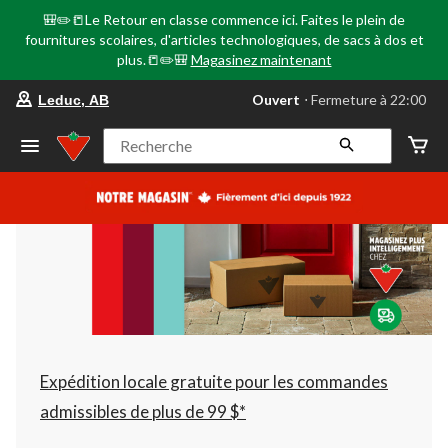
🎒✏️📒Le Retour en classe commence ici. Faites le plein de
fournitures scolaires, d'articles technologiques, de sacs à dos et
plus.📒✏️🎒
Magasinez maintenant
votre
Ouvert
⋅ Fermeture à 22:00
Leduc, AB
magasin
préféré
est
Recherche
Leduc,
AB,
courament
Ouvert,
Fermeture
à
à
22:00
cliquer
pour
changer
Expédition locale gratuite pour les commandes
admissibles de plus de 99 $*