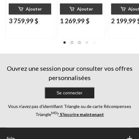
Ajouter
Ajouter
Ajou
3 759,99 $
1 269,99 $
2 199,99 
Ouvrez une session pour consulter vos offres
personnalisées
Se connecter
Vous n’avez pas d’identifiant Triangle ou de carte Récompenses
MD
Triangle
?
S’inscrire maintenant
Aide