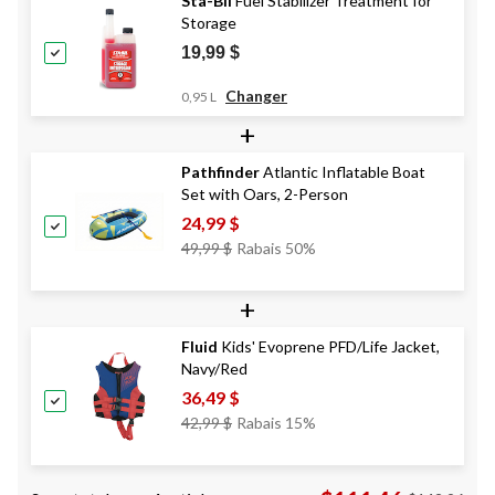
Sta-Bil
Fuel Stabilizer Treatment for
Storage
19,99 $
Changer
0,95 L
+
Pathfinder
Atlantic Inflatable Boat
Set with Oars, 2-Person
24,99 $
Prix
49,99 $
Rabais 50%
Était
49,99 $
+
Fluid
Kids' Evoprene PFD/Life Jacket,
Navy/Red
36,49 $
Prix
42,99 $
Rabais 15%
Était
42,99 $