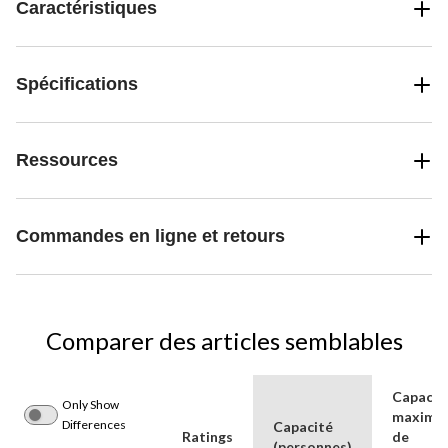
Caractéristiques
Spécifications
Ressources
Commandes en ligne et retours
Comparer des articles semblables
Capacit
Only Show
maximal
Differences
Capacité
Ratings
de
(personnes)