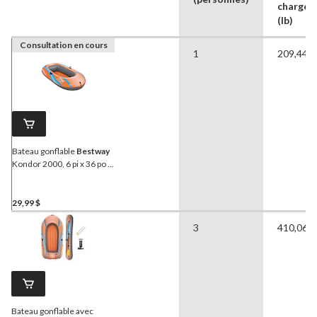
charge
(lb)
Consultation en cours
1
209,44 l
Bateau gonflable
Bestway
Kondor 2000, 6 pi x 36 po x
15 po
29,99 $
3
410,06 l
Bateau gonflable avec