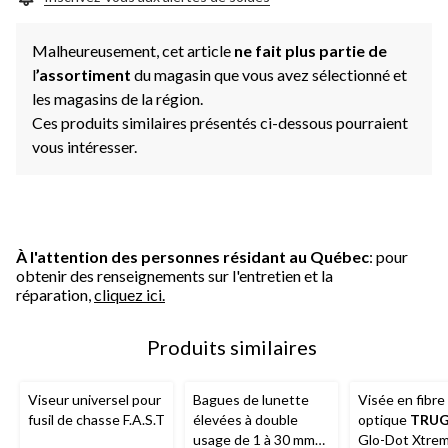
Malheureusement, cet article
ne fait plus partie de
l
’assortiment
du magasin que vous avez sélectionné et
les magasins de la région.
Ces produits similaires présentés ci-dessous pourraient
vous intéresser.
À l'attention des personnes résidant au Québec
: pour
obtenir des renseignements sur l'entretien et la
réparation,
cliquez ici.
Produits similaires
Viseur universel pour
Bagues de lunette
Visée en fibre
fusil de chasse F.A.S.T
élevées à double
optique
TRU
usage de 1 à 30 mm
Glo-Dot Xtre