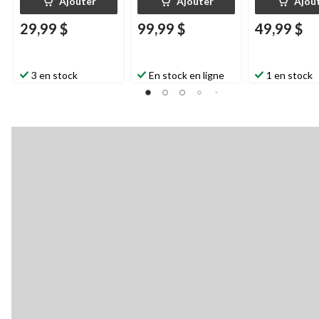
Ajouter
Ajouter
Ajou
29,99 $
99,99 $
49,99 $
3 en stock
En stock en ligne
1 en stock