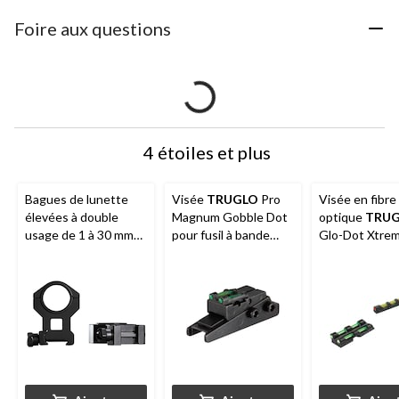
Foire aux questions
4 étoiles et plus
Bagues de lunette
Visée
TRUGLO
Pro
Visée en fibre
élevées à double
Magnum Gobble Dot
optique
TRU
usage de 1 à 30 mm
pour fusil à bande
Glo-Dot Xtre
Tasco
, noir mat
ventilée, 3/8 po