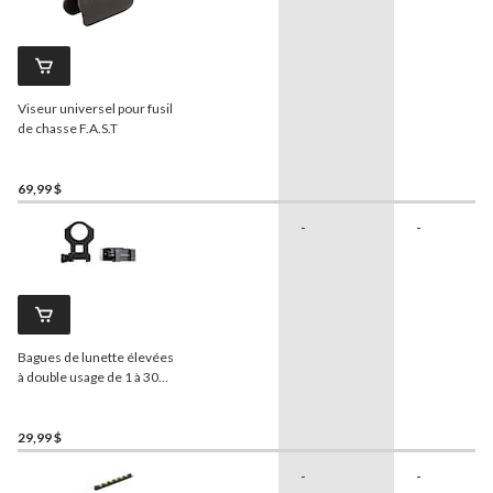
Viseur universel pour fusil
de chasse F.A.S.T
69,99 $
-
-
Bagues de lunette élevées
à double usage de 1 à 30
mm
Tasco
, noir mat
29,99 $
-
-