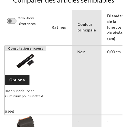
Diamètre
Only Show
de la
Differences
Couleur
Ratings
lunette
principale
de visée
(cm)
Consultation en cours
Noir
0,00 cm
Options
Base supérieure en
aluminium pour lunette de
visée
Weaver
48502, no
46M, paq. 2
5,99 $
-
-