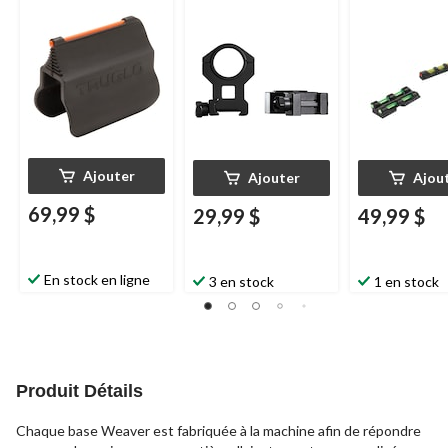
Tasco
, noir mat
Ajouter
Ajouter
Ajou
69,99 $
29,99 $
49,99 $
En stock en ligne
3 en stock
1 en stock
Produit Détails
Chaque base Weaver est fabriquée à la machine afin de répondre