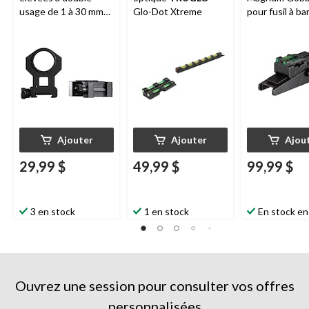
usage de 1 à 30 mm
Glo-Dot Xtreme
pour fusil à b
Tasco
, noir mat
ventilée, 3/8 
Ajouter
Ajouter
Ajou
29,99 $
49,99 $
99,99 $
3 en stock
1 en stock
En stock en
Ouvrez une session pour consulter vos offres
personnalisées