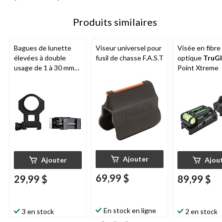
Produits similaires
Bagues de lunette
Viseur universel pour
Visée en fibre
élevées à double
fusil de chasse F.A.S.T
optique
TruG
usage de 1 à 30 mm
Point Xtreme
Tasco
, noir mat
Ajouter
Ajouter
Ajou
69,99 $
29,99 $
89,99 $
En stock en ligne
3 en stock
2 en stock