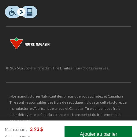
© 2026 La Société Canadian Tire Limitée. Tous droits réservés.
△Le manufacturier/fabricant des pneus que vous achetez et Canadian
Tire sont responsables des frais de recyclage inclus sur cette facture. Le
manufacturier/fabricant de pneus et Canadian Tire utilisent ces frais
pour défrayer le coût de la collecte, du transport et du traitement des
pneus usagés.
MD
CANADIAN TIRE
et le logo du triangle CANADIAN TIRE sont des
3,93 $
Maintenant
Ajouter au panier
marques de commerce déposées de la Société Canadian Tire Limitée.
prix
±