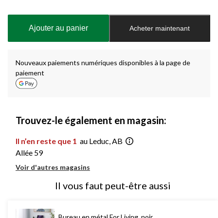
Quantité
mise
à
Ajouter au panier
Acheter maintenant
jour
à
1
Nouveaux paiements numériques disponibles à la page de
paiement
Trouvez-le également en magasin:
Il n’en reste que 1
au Leduc, AB
Allée 59
Voir d'autres magasins
Il vous faut peut-être aussi
Bureau en métal For Living, noir