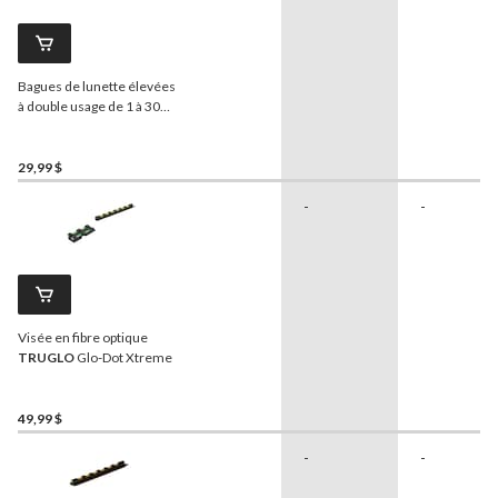
Bagues de lunette élevées
à double usage de 1 à 30
mm
Tasco
, noir mat
29,99 $
-
-
Visée en fibre optique
TRUGLO
Glo-Dot Xtreme
49,99 $
-
-