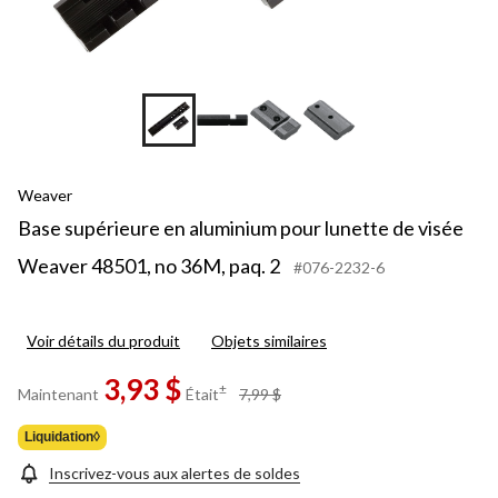
Weaver
Base supérieure en aluminium pour lunette de visée
Weaver 48501, no 36M, paq. 2
#076-2232-6
Voir détails du produit
Objets similaires
3,93 $
prix
±
Maintenant
Était
7,99 $
était
7,99 $
Liquidation◊
Inscrivez-vous aux alertes de soldes