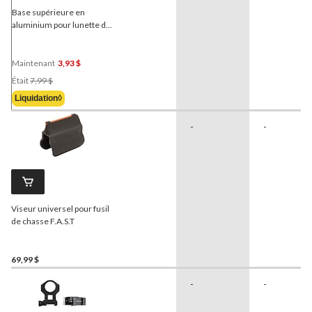
Base supérieure en
aluminium pour lunette de
visée
Weaver
48501, no
36M, paq. 2
Maintenant
3,93 $
Prix
Était
7,99 $
Était
Liquidation◊
7,99 $
-
-
Viseur universel pour fusil
de chasse F.A.S.T
69,99 $
-
-