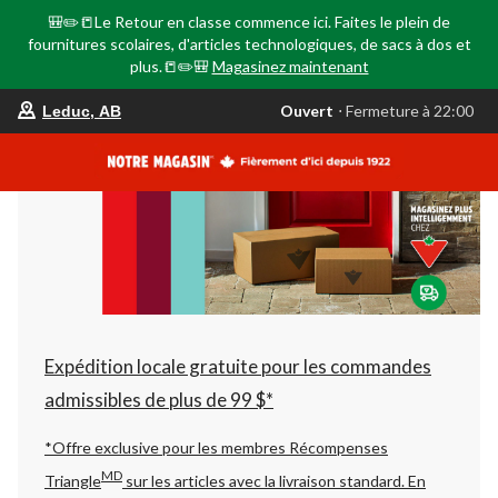
🎒✏️📒Le Retour en classe commence ici. Faites le plein de
fournitures scolaires, d'articles technologiques, de sacs à dos et
plus.📒✏️🎒
Magasinez maintenant
votre
Ouvert
⋅ Fermeture à 22:00
Leduc, AB
magasin
préféré
est
Leduc,
AB,
courament
Ouvert,
Fermeture
à
à
22:00
cliquer
pour
changer
Expédition locale gratuite pour les commandes
admissibles de plus de 99 $*
*Offre exclusive pour les membres Récompenses
MD
Triangle
sur les articles avec la livraison standard.
En