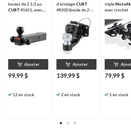
boules de 2 1/2 po
d'attelage
CURT
triple
MotoMa
CURT
45651, avec
48200 (boule de 2-
avec crochet
boules noires de 1
5/16 po, capacité de
7/8 po, 2 po et 2 5/16
la balle 6 000 lb)
po
Ajouter
Ajouter
Ajou
99,99 $
139,99 $
79,99 $
12 en stock
2 en stock
5 en stock