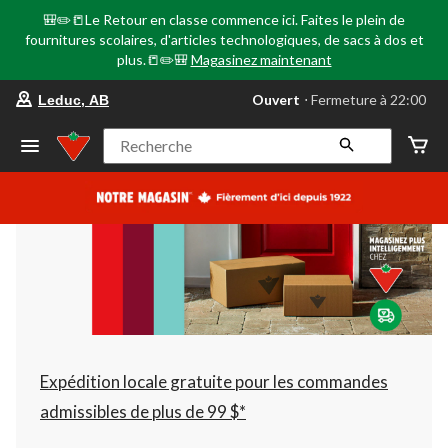
🎒✏️📒Le Retour en classe commence ici. Faites le plein de
fournitures scolaires, d'articles technologiques, de sacs à dos et
plus.📒✏️🎒
Magasinez maintenant
votre
Ouvert
⋅ Fermeture à 22:00
Leduc, AB
magasin
préféré
est
Recherche
Leduc,
AB,
courament
Ouvert,
Fermeture
à
à
22:00
cliquer
pour
changer
Expédition locale gratuite pour les commandes
admissibles de plus de 99 $*