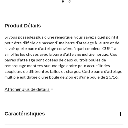
Produit Détails
Si vous possédez plus d'une remorque, vous savez à quel point il
peut être difficile de passer d'une barre d'attelage à l'autre et de
savoir quelle barre d'attelage convient à quel coupleur. CURT a
simplifié les choses avec la barre d'attelage multiremorque. Ces
barres d'attelage sont dotées de deux ou trois boules de
remorquage montées sur une tige droite pour accueillir des
coupleurs de différentes tailles et charges. Cette barre d'attelage
multiple est dotée d'une boule de 2 po et d'une boule de 2 5/16
po. Une boule de 2 po a une capacité de charge maximale allant
jusqu'à 7 500 lb et peut supporter un poids au timon de 750 lb.
Afficher plus de détails
Une boule de 2 5/16 po a une capacité de charge maximale allant
jusqu'à 10 000 lb et peut supporter un poids au timon de 1 000 lb.
Cette barre d'attelage polyvalente est également dotée d'une
tige creuse pour accueillir un dispositif antivibrations. Toutes nos
Caractéristiques
barres d'attelage multi-usages sont dotées d'un fini thermolaqué
noir lustré et d'une tige de 2 x 2 po. Les barres d'attelage