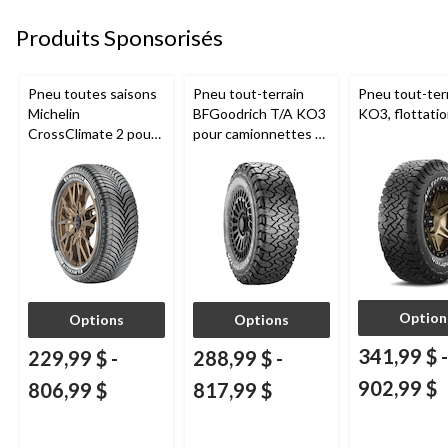
Produits Sponsorisés
Pneu toutes saisons
Pneu tout-terrain
Pneu tout-ter
Michelin
BFGoodrich T/A KO3
KO3, flottati
CrossClimate 2 pour
pour camionnettes et
véhicules de tourisme
VUS
et multisegments
Option
Options
Options
341,99 $
-
229,99 $
-
288,99 $
-
902,99 $
806,99 $
817,99 $