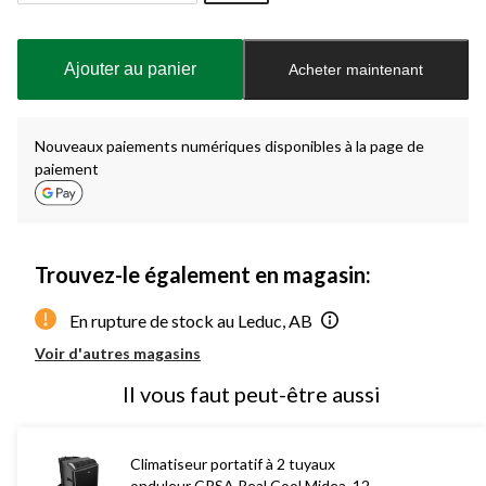
Quantité
mise
à
Ajouter au panier
Acheter maintenant
jour
à
1
Nouveaux paiements numériques disponibles à la page de
paiement
Trouvez-le également en magasin:
En rupture de stock au Leduc, AB
Voir d'autres magasins
Il vous faut peut-être aussi
Climatiseur portatif à 2 tuyaux
onduleur CRSA Real Cool Midea, 12