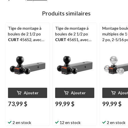
Produits similaires
Tige de montage à
Tige de montage à
Montage boul
boules de 2 1/2 po
boules de 2 1/2 po
multiples de 1
CURT
45652, avec
CURT
45651, avec
2 po, 2-5/16 p
boules noires de 1
boules noires de 1
chromé
CURT
7/8 po, 2 po et 2 5/16
7/8 po, 2 po et 2 5/16
po
po
Ajouter
Ajouter
Ajou
73,99 $
99,99 $
99,99 $
2 en stock
12 en stock
2 en stock