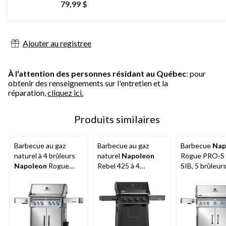
79,99 $
Ajouter au registree
À l'attention des personnes résidant au Québec
: pour
obtenir des renseignements sur l'entretien et la
réparation,
cliquez ici.
Produits similaires
Barbecue au gaz
Barbecue au gaz
Barbecue
Nap
naturel à 4 brûleurs
naturel
Napoleon
Rogue PRO-S
Napoleon
Rogue
Rebel 425 à 4
SIB, 5 brûleurs
PRO-S 525 RSIB
brûleurs, noir mat
naturel, table
latérale pliant