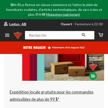
🎒✏️📒Le Retour en classe commence ici. Faites le plein de
fournitures scolaires, d'articles technologiques, de sacs à dos et
plus.📒✏️🎒
Magasinez maintenant
votre
Ouvert
⋅ Fermeture à 22:00
Leduc, AB
magasin
préféré
est
Recherche
Leduc,
AB,
courament
Ouvert,
Fermeture
à
à
22:00
cliquer
pour
changer
Expédition locale gratuite pour les commandes
admissibles de plus de 99 $*