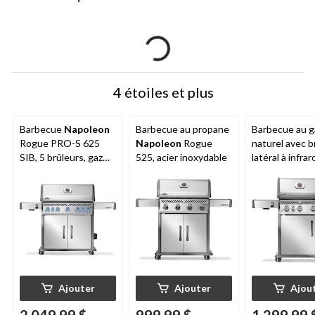
4 étoiles et plus
Barbecue
Napoleon
Barbecue au propane
Barbecue au g
Rogue PRO-S 625
Napoleon
Rogue
naturel avec b
SIB, 5 brûleurs, gaz
525, acier inoxydable
latéral à infra
naturel, tablette
Napoleon
Ro
latérale pliante
PRO-S 425, ac
inoxydable
Ajouter
Ajouter
Ajou