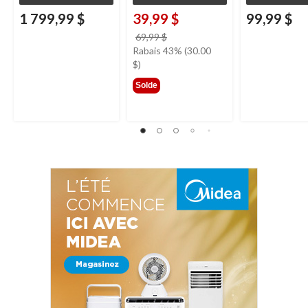
1 799,99 $
39,99 $
99,99 $
prix
69,99 $
était
Rabais 43% (30.00
69,99 $
$)
Solde