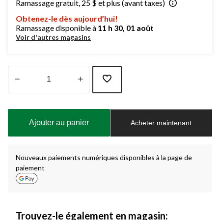
Ramassage gratuit, 25 $ et plus (avant taxes)
Obtenez-le dès aujourd’hui!
Ramassage disponible à
11 h 30, 01 août
Voir d'autres magasins
Quantité
mise
à
Ajouter au panier
Acheter maintenant
jour
à
1
Nouveaux paiements numériques disponibles à la page de
paiement
Trouvez-le également en magasin: