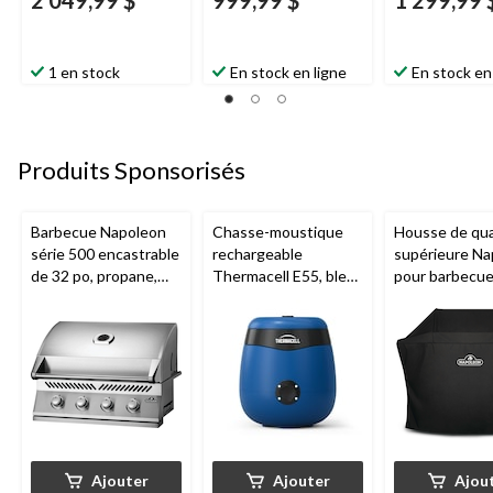
2 049,99 $
999,99 $
1 299,99 
1 en stock
En stock en ligne
En stock en
Produits Sponsorisés
Barbecue Napoleon
Chasse-moustique
Housse de qua
série 500 encastrable
rechargeable
supérieure Na
de 32 po, propane,
Thermacell E55, bleu
pour barbecu
acier inoxydable
royal
425 et autres
barbecues de t
moyenne, 25 p
52 po la X 48 p
noir
Ajouter
Ajouter
Ajou