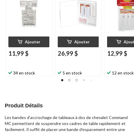
tailles, paquet de 24
50
paq. 3
Ajouter
Ajouter
Ajou
11,99 $
26,99 $
12,99 $
34 en stock
5 en stock
12 en stock
Produit Détails
Les bandes d'accrochage de tableaux à dos de chevalet Command
MC permettent de suspendre vos cadres de table rapidement et
facilement. Il suffit de placer une bande d'espacement entre une