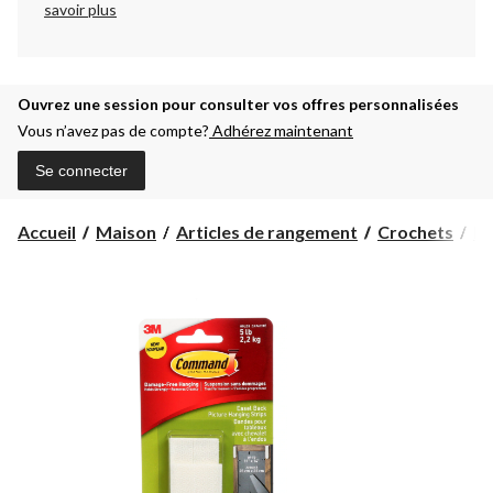
savoir plus
Ouvrez une session pour consulter vos offres personnalisées
Vous n’avez pas de compte?
Adhérez maintenant
Se connecter
Accueil
Maison
Articles de rangement
Crochets
Ba