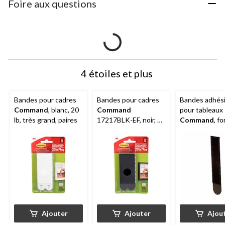
Foire aux questions
4 étoiles et plus
Bandes pour cadres
Bandes pour cadres
Bandes adhés
Command
, blanc, 20
Command
pour tableaux
lb, très grand, paires
17217BLK-EF, noir, 20
Command
, f
lb, très grand, 4 paires
économique, g
noir, 16 lb, paq
Ajouter
Ajouter
Ajou