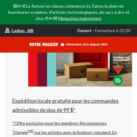
🎒✏️📒Le Retour en classe commence ici. Faites le plein de
fournitures scolaires, d'articles technologiques, de sacs à dos et
plus.📒✏️🎒
Magasinez maintenant
votre
Ouvert
⋅ Fermeture à 22:00
Leduc, AB
magasin
préféré
est
Leduc,
AB,
courament
Ouvert,
Fermeture
à
à
22:00
cliquer
pour
changer
Expédition locale gratuite pour les commandes
admissibles de plus de 99 $*
*Offre exclusive pour les membres Récompenses
MD
Triangle
sur les articles avec la livraison standard.
En