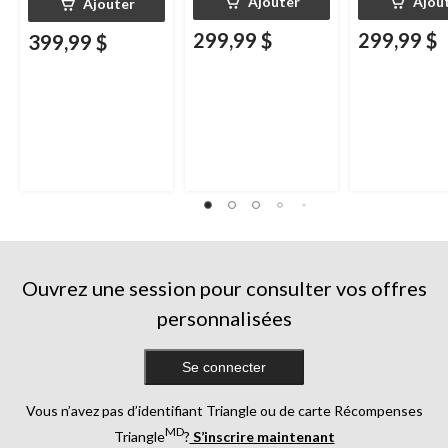
Ajouter
Ajou
Ajouter
299,99 $
299,99 $
399,99 $
Ouvrez une session pour consulter vos offres
personnalisées
Se connecter
Vous n’avez pas d’identifiant Triangle ou de carte Récompenses
MD
Triangle
?
S’inscrire maintenant