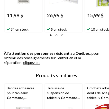
11,99 $
26,99 $
15,99 $
34 en stock
5 en stock
10 en stock
À l'attention des personnes résidant au Québec
: pour
obtenir des renseignements sur l'entretien et la
réparation,
cliquez ici.
Produits similaires
Bandes adhésives
Trousse de
Crochets adhé
pour tableaux
suspension de
dents de scie
Command
,
tableaux
Command
tableaux
Com
économique, blanc,
avec bandes
avec bandes
12 lb à 16 lb, choix de
adhésives, blanc, paq.
adhésives, blan