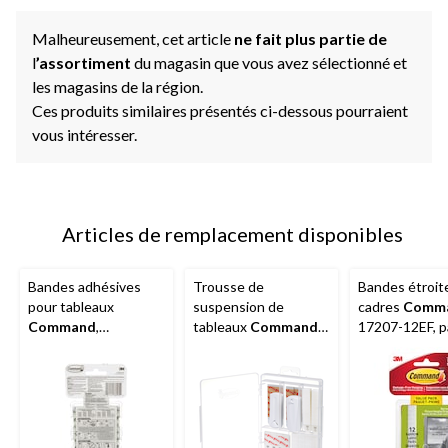
Malheureusement, cet article
ne fait plus partie de
l
’assortiment
du magasin que vous avez sélectionné et
les magasins de la région.
Ces produits similaires présentés ci-dessous pourraient
vous intéresser.
Articles de remplacement disponibles
Bandes adhésives
Trousse de
Bandes étroit
pour tableaux
suspension de
cadres
Comm
Command
,
tableaux
Command
17207-12EF, 
économique, blanc,
avec bandes
économique, 10
12 lb à 16 lb, choix de
adhésives, blanc, paq.
paires
tailles, paquet de 24
50