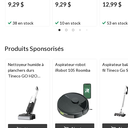
9,29 $
9,29 $
12,99 $
38 en stock
10 en stock
53 en stock
Produits Sponsorisés
Nettoyeur humide à
Aspirateur-robot
Aspirateur bal
planchers durs
iRobot 105 Roomba
fil Tineco Go S
Tineco GO H2O
HammerHead