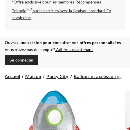
*Offre exclusive pour les membres Récompenses
MD
Triangle
sur les articles avec la livraison standard.
En
savoir plus
Ouvrez une session pour consulter vos offres personnalisées
Vous n’avez pas de compte?
Adhérez maintenant
Se connecter
Accueil
Maison
Party City
Ballons et accessoires
B