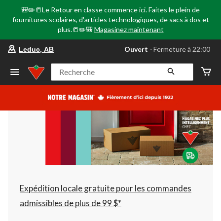
🎒✏️📒Le Retour en classe commence ici. Faites le plein de
fournitures scolaires, d'articles technologiques, de sacs à dos et
plus.📒✏️🎒
Magasinez maintenant
votre
Ouvert
⋅ Fermeture à 22:00
Leduc, AB
magasin
préféré
est
Recherche
Leduc,
AB,
courament
Ouvert,
Fermeture
à
à
22:00
cliquer
pour
changer
Expédition locale gratuite pour les commandes
admissibles de plus de 99 $*