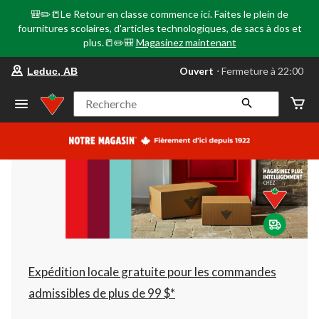
🎒✏️📒Le Retour en classe commence ici. Faites le plein de
fournitures scolaires, d'articles technologiques, de sacs à dos et
plus.📒✏️🎒
Magasinez maintenant
votre
Ouvert
⋅ Fermeture à 22:00
Leduc, AB
magasin
préféré
est
Recherche
Leduc,
AB,
courament
Ouvert,
Fermeture
à
à
22:00
cliquer
pour
changer
Expédition locale gratuite pour les commandes
admissibles de plus de 99 $*