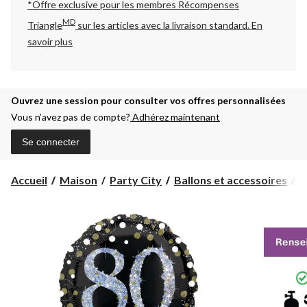
*Offre exclusive pour les membres Récompenses
MD
Triangle
sur les articles avec la livraison standard.
En
savoir plus
Ouvrez une session pour consulter vos offres personnalisées
Vous n’avez pas de compte?
Adhérez maintenant
Se connecter
Accueil
Maison
Party City
Ballons et accessoires
B