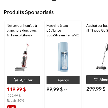
Produits Sponsorisés
Nettoyeur humide à
Machine à eau
Aspirateur bal
planchers durs avec
pétillante
fil Tineco Go S
fil Tineco Litevak
SodaStream TerraMC
Ajou
Ajouter
Aperçu
299,99 $
149,99 $
99,99 $
et+
prix
299,99 $
était
Rabais 50%
299,99 $
Solde