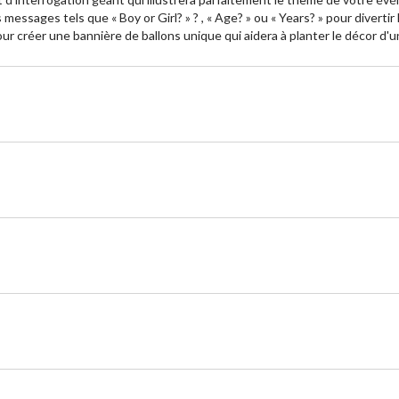
s messages tels que « Boy or Girl? » ? , « Age? » ou « Years? » pour diver
ur créer une bannière de ballons unique qui aidera à planter le décor d'u