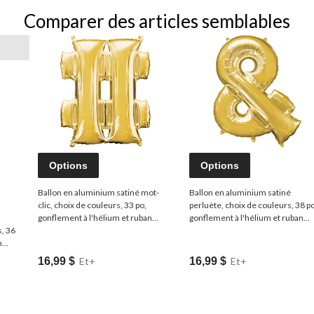
Comparer des articles semblables
Options
Options
Ballon en aluminium satiné mot-
Ballon en aluminium satiné
clic, choix de couleurs, 33 po,
perluète, choix de couleurs, 38 po
gonflement à l'hélium et ruban
gonflement à l'hélium et ruban
s, 36
inclus, anniversaire/remise de
inclus, anniversaire/remise de
n
diplômes/fête
diplômes/fête
 de
prénatale/mariage/bal des
prénatale/mariage/bal des finissa
16,99 $
Et+
16,99 $
Et+
 de
finissants