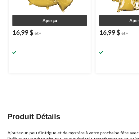
Aperçu
Aper
16,99 $
16,99 $
et+
et+
Produit Détails
Ajoutez un peu d'intrigue et de mystère à votre prochaine fête avec 
l'hélium et un ruban afin que vous puissiez le transformer en un poi