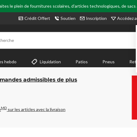
tes le plein de fournitures scolaires, d'articles technologiques, de sacs
Accédez a
Crédit Offert
Soutien
Inscription
cherche
es hebdo
Liquidation
Patios
Pneus
Ret
mmandes admissibles de plus
MD
e
sur les articles avec la livraison