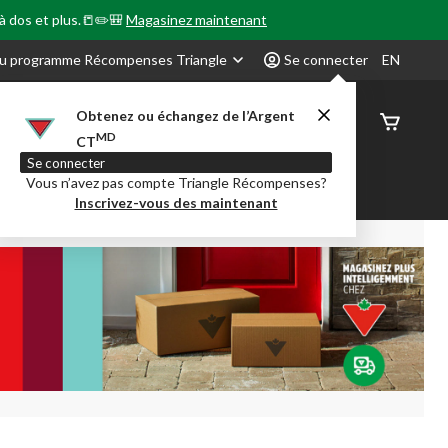
 à dos et plus.📒✏️🎒
Magasinez maintenant
u programme Récompenses Triangle
Se connecter
EN
Obtenez ou échangez de l’Argent
État de
MD
CT
command
Se connecter
Vous n’avez pas compte Triangle Récompenses?
our en Classe
Party City
Centre-auto
Inscrivez-vous des maintenant