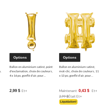
Options
Options
Ballon en aluminium satiné, point
Ballon en aluminium satiné,
,
d'exclamation, choix de couleurs,
mot-clic, choix de couleurs, 11
4 x 16 po, gonflé d'air, pour
x 13 po, gonflé d'air, pour
anniversaire/remise de
anniversaire/remise de
diplômes/fête prénatale/mariage
diplômes/fête
nts
de finissants
prénatale/mariage de finissants
2,99 $
Et+
Maintenant
0,43 $
Et+
Prix
2,99 $
Était
Et+
Était
Liquidation◊
À