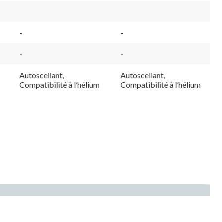
Partir
De
2,99 $
-
-
-
-
Autoscellant,
Autoscellant,
Compatibilité à l’hélium
Compatibilité à l’hélium