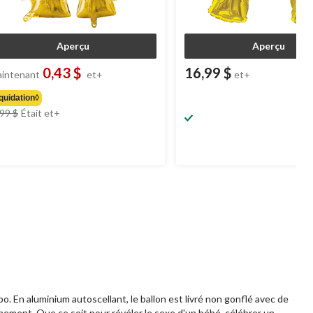
Aperçu
Aperçu
0,43 $
16,99 $
intenant
et+
et+
quidation◊
prix
,99 $
Était
et+
était
à
partir
de
2,99 $
. En aluminium autoscellant, le ballon est livré non gonflé avec de
énement. Que ce soit pour révéler le sexe d'un bébé, célébrer un