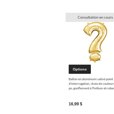
Consultation en cours
Options
Ballon en aluminium satiné point
d'interrogation, choix de couleur
po, gonflement à l'hélium et ruba
inclus, pour anniversaire/remise
diplômes/fête prénatale/mariage
finissants
16,99 $