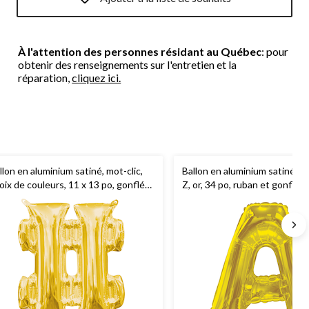
À l'attention des personnes résidant au Québec
: pour
obtenir des renseignements sur l'entretien et la
réparation,
cliquez ici.
llon en aluminium satiné, mot-clic,
Ballon en aluminium satiné, le
oix de couleurs, 11 x 13 po, gonflé
Z, or, 34 po, ruban et gonflag
air, pour anniversaire/remise de
compris, anniversaire/remise 
plômes/fête prénatale/mariage de
diplômes/fête prénatale/mar
nissants