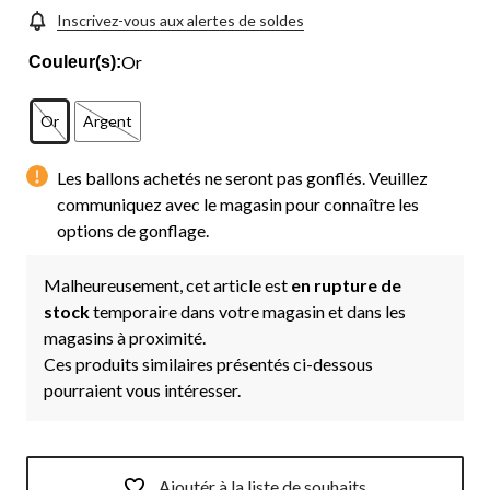
Inscrivez-vous aux alertes de soldes
Or
Couleur(s):
Or
Argent
Les ballons achetés ne seront pas gonflés. Veuillez
communiquez avec le magasin pour connaître les
options de gonflage.
Malheureusement, cet article est
en rupture de
stock
temporaire dans votre magasin et dans les
magasins à proximité.
Ces produits similaires présentés ci-dessous
pourraient vous intéresser.
Ajoutér à la liste de souhaits