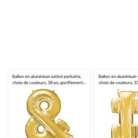
Ballon en aluminium satiné perluète,
Ballon en aluminium 
choix de couleurs, 38 po, gonflement à
choix de couleurs, 3
l'hélium et ruban inclus,
l'hélium et ruban incl
anniversaire/remise de diplômes/fête
anniversaire/remise
prénatale/mariage/bal des finissants
prénatale/mariage/ba