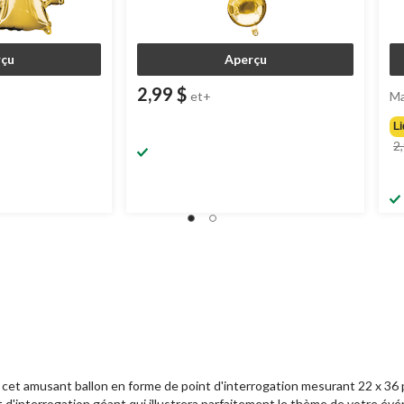
çu
Aperçu
2,99 $
et+
Ma
Li
2
cet amusant ballon en forme de point d'interrogation mesurant 22 x 36 po
nt d'interrogation géant qui illustrera parfaitement le thème de votre év