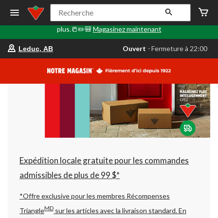
🎒✏️📒Le Retour en classe commence ici. Faites le plein de
Recherche
fournitures scolaires, d'articles technologiques, de sacs à dos et
plus.📒✏️🎒
Magasinez maintenant
votre
Ouvert
⋅ Fermeture à 22:00
Leduc, AB
magasin
préféré
est
Leduc,
AB,
courament
Ouvert,
Fermeture
à
à
22:00
cliquer
pour
changer
Expédition locale gratuite pour les commandes
admissibles de plus de 99 $*
*Offre exclusive pour les membres Récompenses
MD
Triangle
sur les articles avec la livraison standard.
En