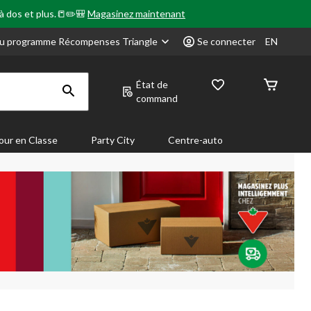
 à dos et plus.📒✏️🎒
Magasinez maintenant
u programme Récompenses Triangle
Se connecter
EN
État de
command
our en Classe
Party City
Centre-auto