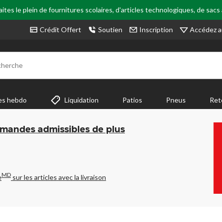
tes le plein de fournitures scolaires, d'articles technologiques, de sacs
Accédez a
Crédit Offert
Soutien
Inscription
cherche
es hebdo
Liquidation
Patios
Pneus
Ret
mmandes admissibles de plus
MD
e
sur les articles avec la livraison