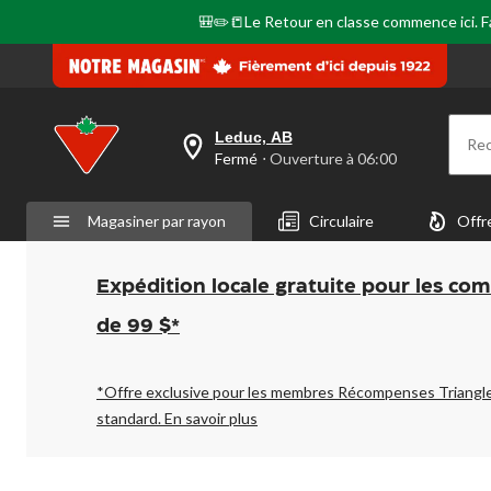
🎒✏️📒Le Retour en classe commence ici. Fai
Leduc, AB
Re
votre
Fermé
⋅ Ouverture à 06:00
magasin
préféré
est
Magasiner par rayon
Circulaire
Offr
Leduc,
AB,
courament
Fermé,
Expédition locale gratuite pour les co
Ouverture
à
de 99 $*
à
06:00
cliquer
pour
*Offre exclusive pour les membres Récompenses Triangl
changer
standard.
En savoir plus