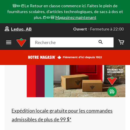
🎒✏️📒Le Retour en classe commence ici. Faites le plein de
fournitures scolaires, d'articles technologiques, de sacs à dos et
plus.📒✏️🎒
Magasinez maintenant
votre
Ouvert
⋅ Fermeture à 22:00
Leduc, AB
magasin
préféré
est
Recherche
Leduc,
AB,
courament
Ouvert,
Fermeture
à
à
22:00
cliquer
pour
changer
Expédition locale gratuite pour les commandes
admissibles de plus de 99 $*