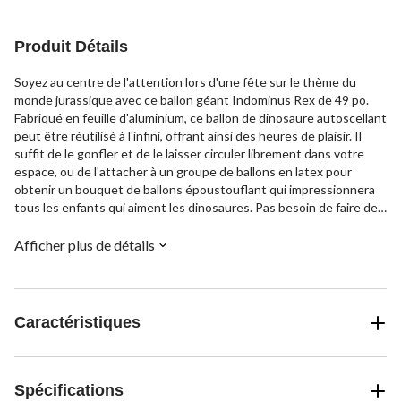
Produit Détails
Soyez au centre de l'attention lors d'une fête sur le thème du
monde jurassique avec ce ballon géant Indominus Rex de 49 po.
Fabriqué en feuille d'aluminium, ce ballon de dinosaure autoscellant
peut être réutilisé à l'infini, offrant ainsi des heures de plaisir. Il
suffit de le gonfler et de le laisser circuler librement dans votre
espace, ou de l'attacher à un groupe de ballons en latex pour
obtenir un bouquet de ballons époustouflant qui impressionnera
tous les enfants qui aiment les dinosaures. Pas besoin de faire des
tours de passe-passe quand cette attraction préhistorique
géante occupe toute la pièce!
Afficher plus de détails
Caractéristiques
Spécifications