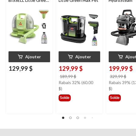
BISSELL Little Green
Little Green Max Pet
HydroSteam™ 
Mini avec fil pour
Nettoyeur port
tapis et tissus
nettoyage en
d'ameublement
profondeur po
animaux de
compagnie
Ajouter
Ajouter
Ajou
129,99 $
129,99 $
199,99 $
prix
prix
189,99 $
329,99 $
était
étai
Rabais 32% (60.00
Rabais 39% (1
189,99 $
329,
$)
$)
Solde
Solde