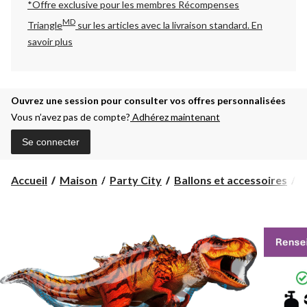
*Offre exclusive pour les membres Récompenses
MD
Triangle
sur les articles avec la livraison standard.
En
savoir plus
Ouvrez une session pour consulter vos offres personnalisées
Vous n’avez pas de compte?
Adhérez maintenant
Se connecter
Accueil
Maison
Party City
Ballons et accessoires
B