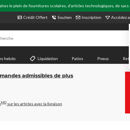
tes le plein de fournitures scolaires, d'articles technologiques, de sacs
Accédez a
Crédit Offert
Soutien
Inscription
cherche
es hebdo
Liquidation
Patios
Pneus
Ret
mmandes admissibles de plus
MD
e
sur les articles avec la livraison