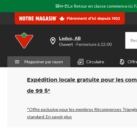
🎒✏️📒Le Retour en classe commence ici. Fai
Leduc, AB
Re
votre
Ouvert
⋅ Fermeture à 22:00
magasin
préféré
est
Magasiner par rayon
Circulaire
Offr
Leduc,
AB,
courament
Ouvert,
Expédition locale gratuite pour les co
Fermeture
à
de 99 $*
à
22:00
cliquer
pour
*Offre exclusive pour les membres Récompenses Triangl
changer
standard.
En savoir plus