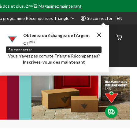
 à dos et plus.📒✏️🎒
Magasinez maintenant
u programme Récompenses Triangle
Se connecter
EN
Obtenez ou échangez de l’Argent
État de
MD
CT
command
Se connecter
Vous n’avez pas compte Triangle Récompenses?
our en Classe
Party City
Centre-auto
Inscrivez-vous des maintenant