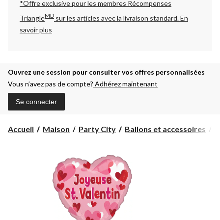
*Offre exclusive pour les membres Récompenses
MD
Triangle
sur les articles avec la livraison standard.
En
savoir plus
Ouvrez une session pour consulter vos offres personnalisées
Vous n’avez pas de compte?
Adhérez maintenant
Se connecter
Accueil
Maison
Party City
Ballons et accessoires
B