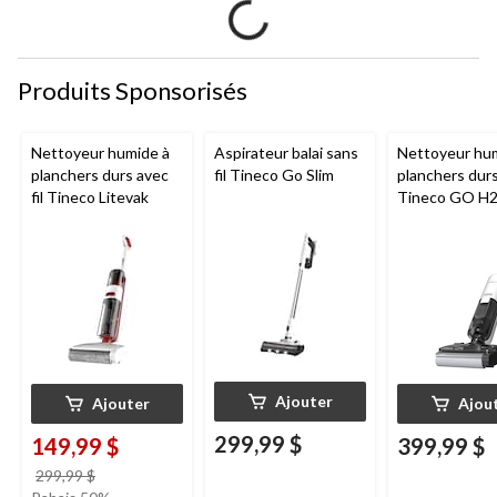
Produits Sponsorisés
Nettoyeur humide à
Aspirateur balai sans
Nettoyeur hu
planchers durs avec
fil Tineco Go Slim
planchers dur
fil Tineco Litevak
Tineco GO H
HammerHead
Ajouter
Ajouter
Ajou
299,99 $
149,99 $
399,99 $
prix
299,99 $
était