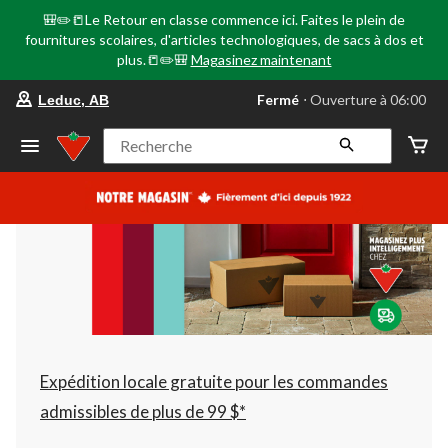
🎒✏️📒Le Retour en classe commence ici. Faites le plein de
fournitures scolaires, d'articles technologiques, de sacs à dos et
plus.📒✏️🎒
Magasinez maintenant
votre
Fermé
⋅ Ouverture à 06:00
Leduc, AB
magasin
préféré
est
Recherche
Leduc,
AB,
courament
Fermé,
Ouverture
à
à
06:00
cliquer
pour
changer
Expédition locale gratuite pour les commandes
admissibles de plus de 99 $*