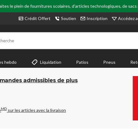
tes le plein de fournitures scolaires, d'articles technologiques, de sacs
Accédez a
Crédit Offert
Soutien
Inscription
cherche
es hebdo
Liquidation
Patios
Pneus
Ret
mmandes admissibles de plus
MD
e
sur les articles avec la livraison