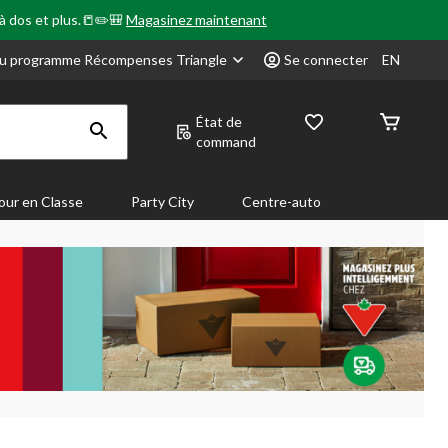
 à dos et plus.📒✏️🎒
Magasinez maintenant
u programme Récompenses Triangle
Se connecter
EN
État de
command
our en Classe
Party City
Centre-auto