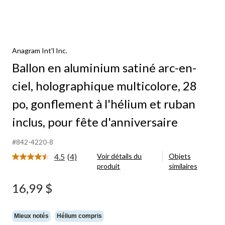
Anagram Int'l Inc.
Ballon en aluminium satiné arc-en-
ciel, holographique multicolore, 28
po, gonflement à l'hélium et ruban
inclus, pour fête d'anniversaire
#842-4220-8
4.5
(4)
Voir détails du
Objets
Lire
produit
similaires
les
4
commentaires.
16,99 $
Lien
vers
la
même
Mieux notés
Hélium compris
page.