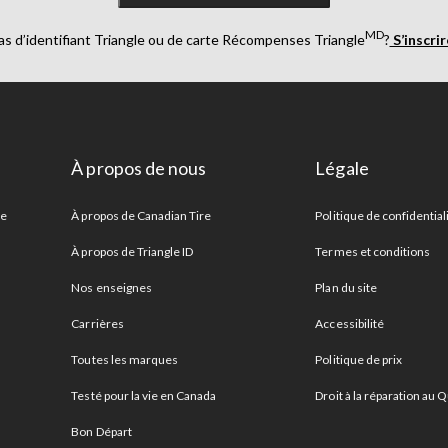
MD
as d’identifiant Triangle ou de carte Récompenses Triangle
?
S’inscri
À propos de nous
Légale
re
À propos de Canadian Tire
Politique de confidential
À propos de Triangle ID
Termes et conditions
Nos enseignes
Plan du site
Carrières
Accessibilité
Toutes les marques
Politique de prix
Testé pour la vie en Canada
Droit à la réparation au
Bon Départ