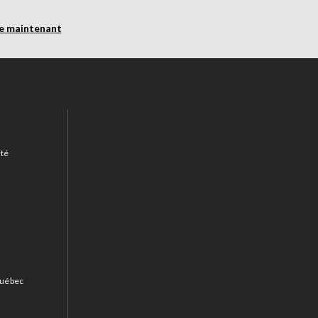
re maintenant
ité
 Québec