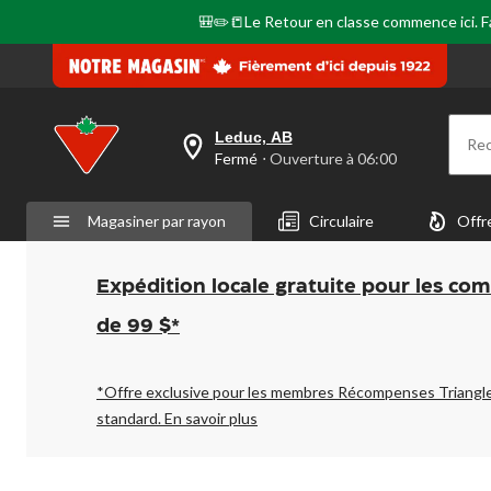
page.
🎒✏️📒Le Retour en classe commence ici. Fai
Leduc, AB
Re
votre
Fermé
⋅ Ouverture à 06:00
magasin
préféré
est
Magasiner par rayon
Circulaire
Offr
Leduc,
AB,
courament
Fermé,
Expédition locale gratuite pour les co
Ouverture
à
de 99 $*
à
06:00
cliquer
pour
*Offre exclusive pour les membres Récompenses Triangl
changer
standard.
En savoir plus