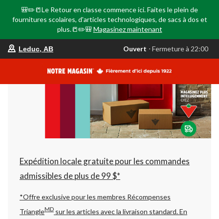
🎒✏️📒Le Retour en classe commence ici. Faites le plein de
fournitures scolaires, d'articles technologiques, de sacs à dos et
plus.📒✏️🎒
Magasinez maintenant
votre
Ouvert
⋅ Fermeture à 22:00
Leduc, AB
magasin
préféré
est
Leduc,
AB,
courament
Ouvert,
Fermeture
à
à
22:00
cliquer
pour
changer
Expédition locale gratuite pour les commandes
admissibles de plus de 99 $*
*Offre exclusive pour les membres Récompenses
MD
Triangle
sur les articles avec la livraison standard.
En