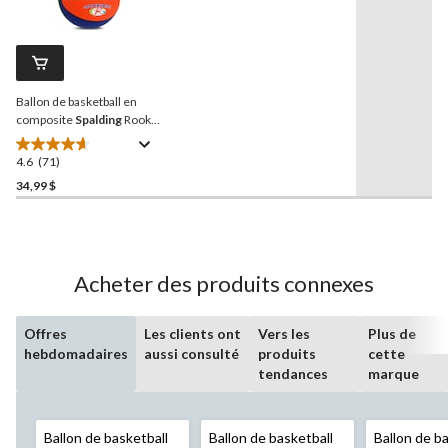
34
les
71
évaluations
commentaires.
Lien
vers
la
Ballon de basketball en
même
page.
composite
Spalding
Rookie
Gear, jeunes,
intérieur/extérieur,
4.6
(71)
4.6
multicolore, taille 5 (27-1/2
étoile(s)
34,99 $
po)
sur
5.
71
évaluations
Acheter des produits connexes
Offres
Les clients ont
Vers les
Plus de
hebdomadaires
aussi consulté
produits
cette
tendances
marque
Ballon de basketball
Ballon de basketball
Ballon de b