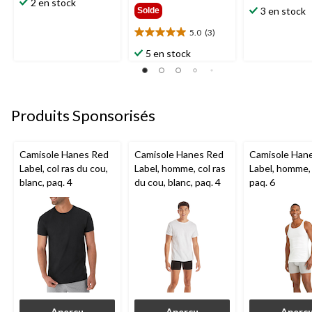
étoile(s)
2 en stock
24,99 $
étoile(s)
3 en stock
Solde
sur
sur
5.
5.
5.0
(3)
5.0
5
34
étoile(s)
évaluations
5 en stock
évaluations
sur
5.
3
évaluations
Produits Sponsorisés
Camisole Hanes Red
Camisole Hanes Red
Camisole Han
Label, col ras du cou,
Label, homme, col ras
Label, homme, 
blanc, paq. 4
du cou, blanc, paq. 4
paq. 6
Aperçu
Aperçu
Aperç