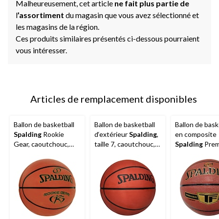
Malheureusement, cet article
ne fait plus partie de
l
’assortiment
du magasin que vous avez sélectionné et
les magasins de la région.
Ces produits similaires présentés ci-dessous pourraient
vous intéresser.
Articles de remplacement disponibles
Ballon de basketball
Ballon de basketball
Ballon de bask
Spalding
Rookie
d‘extérieur
Spalding
,
en composite
Gear, caoutchouc,
taille 7, caoutchouc,
Spalding
Prem
brun, taille 5
orange
Excel,
intérieur/extér
taille officielle
po)