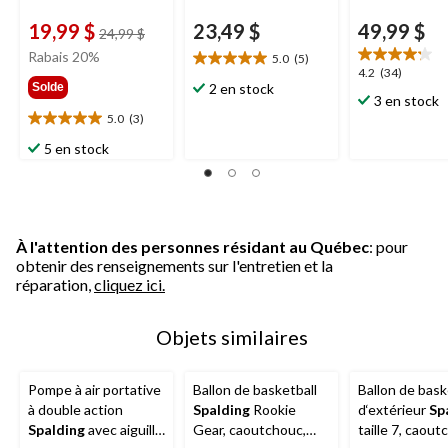
19,99 $
23,49 $
49,99 $
prix
24,99 $
était
Rabais 20%
5.0
(5)
5.0
24,99 $
4.2
4.2
(34)
étoile(s)
Solde
2 en stock
étoile(s)
3 en stock
sur
sur
5.0
(3)
5.
5.0
5.
5
étoile(s)
5 en stock
34
évaluations
sur
évaluations
5.
3
évaluations
À l'attention des personnes résidant au Québec
: pour
obtenir des renseignements sur l'entretien et la
réparation,
cliquez ici.
Objets similaires
Pompe à air portative
Ballon de basketball
Ballon de bask
à double action
Spalding
Rookie
d‘extérieur
Sp
Spalding
avec aiguille
Gear, caoutchouc,
taille 7, caout