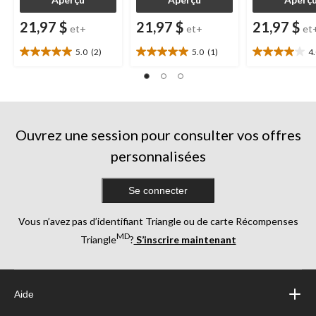
21,97 $
21,97 $
21,97 $
et+
et+
et
5.0
(2)
5.0
(1)
4
5.0
5.0
4.0
étoile(s)
étoile(s)
étoile(s)
sur
sur
sur
5.
5.
5.
2
1
4
évaluations
évaluation
évaluations
Ouvrez une session pour consulter vos offres
personnalisées
Se connecter
Vous n’avez pas d’identifiant Triangle ou de carte Récompenses
MD
Triangle
?
S’inscrire maintenant
Aide