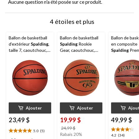
Aucune question n'a été posée sur ce produit.
4 étoiles et plus
Ballon de basketball
Ballon de basketball
Ballon de bask
d‘extérieur
Spalding
,
Spalding
Rookie
en composite
taille 7, caoutchouc,
Gear, caoutchouc,
Spalding
Prem
orange
brun, taille 5
Excel,
intérieur/extér
taille officielle
po)
Ajouter
Ajouter
Ajou
23,49 $
19,99 $
49,99 $
prix
24,99 $
5.0
(5)
5.0
était
Rabais 20%
4.2
4.2
(34)