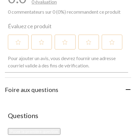
0 évaluation
0 commentateurs sur 0 (0%) recommandent ce produit
Évaluez ce produit
Sélectionnez
Sélectionnez
Sélectionnez
Sélectionnez
Sélectionnez
Pour ajouter un avis, vous devrez fournir une adresse
pour
pour
pour
pour
pour
évaluer
évaluer
évaluer
évaluer
évaluer
courriel valide à des fins de vérification.
l'article
l'article
l'article
l'article
l'article
à
à
à
à
à
1
2
3
4
5
étoile.
étoiles.
étoiles.
étoiles.
étoiles.
Foire aux questions
Cette
Cette
Cette
Cette
Cette
action
action
action
action
action
ouvrira
ouvrira
ouvrira
ouvrira
ouvrira
le
le
le
le
le
Aucune question n'a été posée sur ce produit.
Questions
formulaire
formulaire
formulaire
formulaire
formulaire
de
de
de
de
de
soumission.
soumission.
soumission.
soumission.
soumission.
Poser la première question