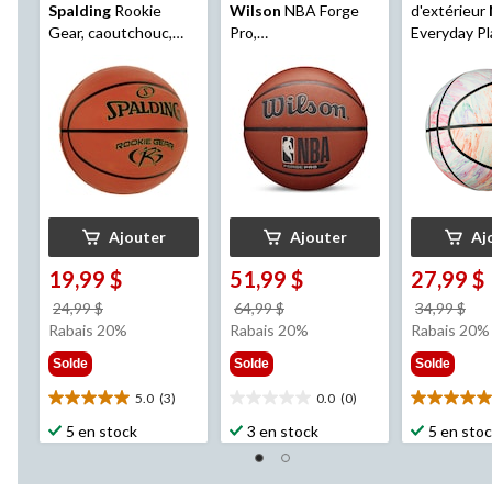
Spalding
Rookie
Wilson
NBA Forge
d'extérieur
Gear, caoutchouc,
Pro,
Everyday P
brun, taille 5
intérieur/extérieur,
8P Next natu
taille officielle 6 (28,5
officielle 7 
po)
blanc
Ajouter
Ajouter
Aj
19,99 $
51,99 $
27,99 $
prix
prix
pri
24,99 $
64,99 $
34,99 $
était
était
éta
Rabais 20%
Rabais 20%
Rabais 20%
24,99 $
64,99 $
34,
Solde
Solde
Solde
5.0
(3)
0.0
(0)
5.0
0.0
5.0
étoile(s)
étoile(s)
étoile(s)
5 en stock
3 en stock
5 en sto
sur
sur
sur
5.
5.
5.
3
2