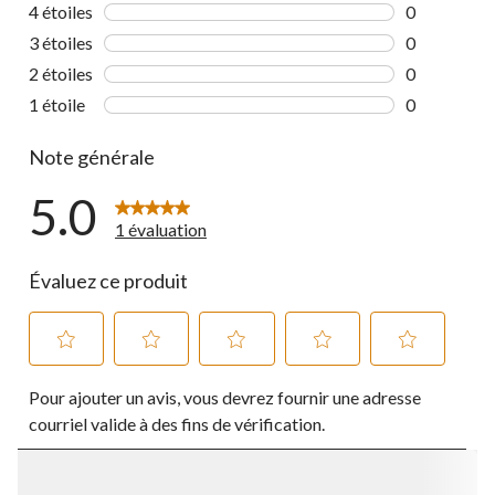
1 commentai
4 étoiles
étoiles
0
0 commentai
3 étoiles
étoiles
0
0 commentai
2 étoiles
étoiles
0
0 commentai
1 étoile
étoiles
0
0 commentai
Note générale
5.0
1 évaluation
Évaluez ce produit
Sélectionnez
Sélectionnez
Sélectionnez
Sélectionnez
Sélectionnez
Pour ajouter un avis, vous devrez fournir une adresse
pour
pour
pour
pour
pour
évaluer
évaluer
évaluer
évaluer
évaluer
courriel valide à des fins de vérification.
l'article
l'article
l'article
l'article
l'article
à
à
à
à
à
1
2
3
4
5