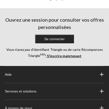
5.
5.
5.
6
17
13
évaluations
évaluations
évaluations
Ouvrez une session pour consulter vos offres
personnalisées
Se connecter
Vous n’avez pas d’identifiant Triangle ou de carte Récompenses
MD
Triangle
?
S’inscrire maintenant
Aide
Services et solutions
À propos de nous