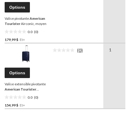
ce
produit.
Options
Lien
vers
Valise pivotante
American
la
même
Tourister
Airconic, moyen
page.
0.0
(0)
0.0
179,99 $
Et+
étoile(s)
sur
(0)
1
5.
Aucune
cote
pour
ce
produit.
Options
Lien
vers
Valise extensible pivotante
la
même
American Tourister
page.
Surftime, moyen
0.0
(0)
0.0
154,99 $
Et+
étoile(s)
sur
5.