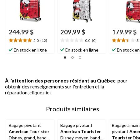
244,99 $
209,99 $
179,99 $
5.0
(12)
0.0
(0)
3
5.0
0.0
3.4
étoile(s)
étoile(s)
étoile(s)
En stock en ligne
En stock en ligne
En stock en
sur
sur
sur
5.
5.
5.
12
12
évaluations
évaluations
À l'attention des personnes résidant au Québec
: pour
obtenir des renseignements sur l'entretien et la
réparation,
cliquez ici.
Produits similaires
Bagage pivotant
Bagage pivotant
Bagage à main
American Tourister
American Tourister
pivotant
Amer
Disney, grand, bande
Disney, moyen, bande
Tourister
Dis