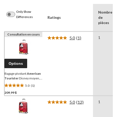
Only Show
Nombre
Differences
Ratings
de
pièces
Consultation en cours
5.0
(1)
1
Lire
1
commentaire.
Lien
vers
la
Options
même
page.
Bagage pivotant
American
Tourister
Disney moyen,
bande dessinée Mickey,
5.0
(1)
rouge
5.0
209,99 $
étoile(s)
sur
5.0
(12)
1
5.
Lire
les
1
12
évaluation
commentaires.