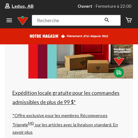
votre
Ouvert
⋅ Fermeture à 22:00
Leduc, AB
magasin
préféré
est
Recherche
Leduc,
AB,
courament
Ouvert,
Fermeture
à
à
22:00
cliquer
pour
changer
Expédition locale gratuite pour les commandes
admissibles de plus de 99 $*
*Offre exclusive pour les membres Récompenses
MD
Triangle
sur les articles avec la livraison standard.
En
savoir plus