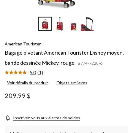
+3
American Tourister
Bagage pivotant American Tourister Disney moyen,
bande dessinée Mickey, rouge
#774-7228-6
5.0
(1)
Lire
1
Voir détails du produit
Objets similaires
commentaire.
Lien
vers
209,99 $
la
même
page.
Inscrivez-vous aux alertes de soldes