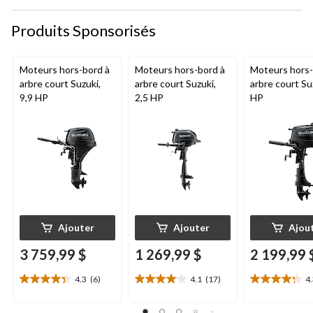
Produits Sponsorisés
Moteurs hors-bord à
Moteurs hors-bord à
Moteurs hors-
arbre court Suzuki,
arbre court Suzuki,
arbre court Su
9,9 HP
2,5 HP
HP
Ajouter
Ajouter
Ajou
3 759,99 $
1 269,99 $
2 199,99 
4.3
(6)
4.1
(17)
4
4.3
4.1
4.3
étoile(s)
étoile(s)
étoile(s)
sur
sur
sur