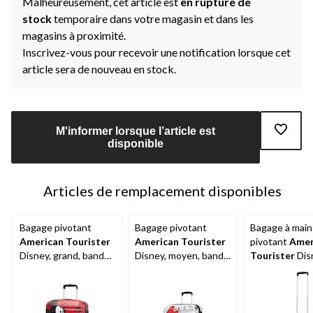
Malheureusement, cet article est
en rupture de
stock
temporaire dans votre magasin et dans les
magasins à proximité.
Inscrivez-vous pour recevoir une notification lorsque cet
article sera de nouveau en stock.
M'informer lorsque l’article est
disponible
Articles de remplacement disponibles
Bagage pivotant
Bagage pivotant
Bagage à main
American Tourister
American Tourister
pivotant
Amer
Disney, grand, bande
Disney, moyen, bande
Tourister
Dis
dessinée Mickey,
dessinée Minnie,
bande dessin
rouge
blanc
Mickey rouge