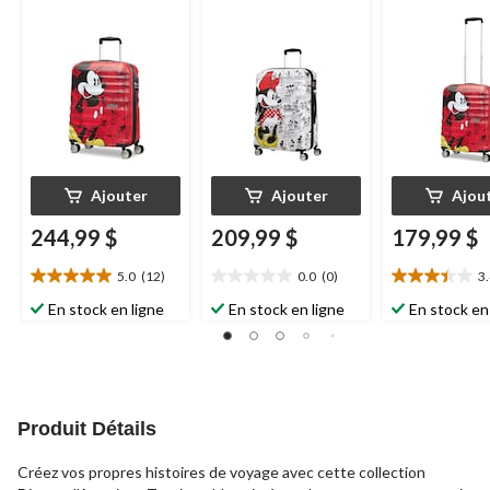
dessinée Mickey,
dessinée Minnie,
bande dessin
rouge
blanc
Mickey rouge
Ajouter
Ajouter
Ajou
244,99 $
209,99 $
179,99 $
5.0
(12)
0.0
(0)
3
5.0
0.0
3.4
étoile(s)
étoile(s)
étoile(s)
En stock en ligne
En stock en ligne
En stock en
sur
sur
sur
5.
5.
5.
12
12
évaluations
évaluations
Produit Détails
Créez vos propres histoires de voyage avec cette collection