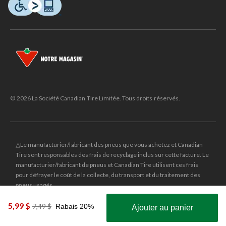
© 2026 La Société Canadian Tire Limitée. Tous droits réservés.
△Le manufacturier/fabricant des pneus que vous achetez et Canadian
Tire sont responsables des frais de recyclage inclus sur cette facture. Le
manufacturier/fabricant de pneus et Canadian Tire utilisent ces frais
pour défrayer le coût de la collecte, du transport et du traitement des
pneus usagés.
MD
CANADIAN TIRE
et le logo du triangle CANADIAN TIRE sont des
5,99 $
prix
7,49 $
Rabais 20%
Ajouter au panier
marques de commerce déposées de la Société Canadian Tire Limitée.
était
Obtenez les plus récentes offres!
7,49 $