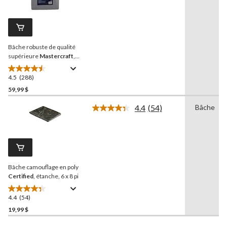
288
évaluations
commentaires.
Lien
vers
la
Bâche robuste de qualité
même
page.
supérieure
Mastercraft
,
poly, étanche, 12 x 16 pi
4.5
(288)
4.5
étoile(s)
59,99 $
sur
4.4
(54)
Bâche
5.
Lire
288
les
54
évaluations
commentaires.
Lien
vers
la
Bâche camouflage en poly
même
page.
Certified
, étanche, 6 x 8 pi
4.4
(54)
4.4
étoile(s)
19,99 $
sur