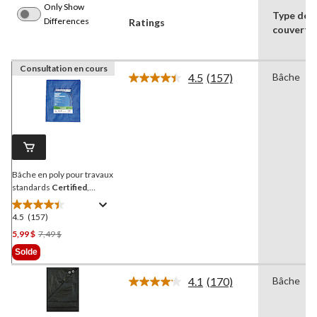
Only Show
Type de
Differences
Ratings
couvertu
Consultation en cours
4.5
(157)
Bâche
Lire
les
157
commentaires.
Lien
vers
la
même
page.
Bâche en poly pour travaux
standards
Certified
,
étanche, 6 x 8 pi
4.5
(157)
4.5
étoile(s)
Prix
5,99 $
7,49 $
sur
Était
Solde
5.
7,49 $
157
4.1
(170)
Bâche
Lire
évaluations
les
170