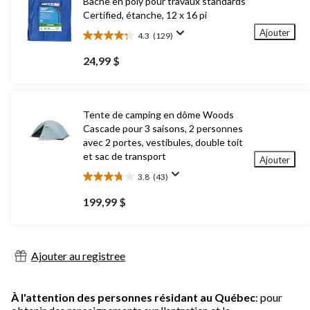
Bâche en poly pour travaux standards
Certified, étanche, 12 x 16 pi
Ajouter
4.3
(129)
4.3
étoile(s)
24,99 $
sur
5.
129
évaluations
Tente de camping en dôme Woods
Cascade pour 3 saisons, 2 personnes
avec 2 portes, vestibules, double toit
et sac de transport
Ajouter
3.8
(43)
3.8
étoile(s)
199,99 $
sur
5.
43
évaluations
Ajouter au registree
À l'attention des personnes résidant au Québec
: pour