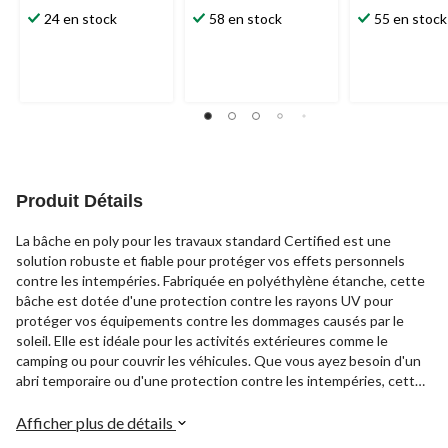
étoile(s)
étoile(s)
étoile(s)
24 en stock
58 en stock
55 en stock
sur
sur
sur
5.
5.
5.
54
129
114
évaluations
évaluations
évaluations
Produit Détails
La bâche en poly pour les travaux standard Certified est une
solution robuste et fiable pour protéger vos effets personnels
contre les intempéries. Fabriquée en polyéthylène étanche, cette
bâche est dotée d'une protection contre les rayons UV pour
protéger vos équipements contre les dommages causés par le
soleil. Elle est idéale pour les activités extérieures comme le
camping ou pour couvrir les véhicules. Que vous ayez besoin d'un
abri temporaire ou d'une protection contre les intempéries, cette
bâche polyvalente est un choix fiable.
Afficher plus de détails