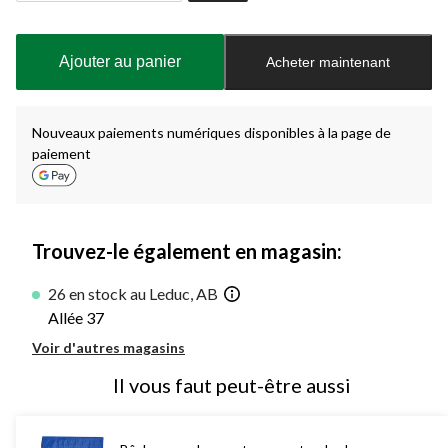
Quantité
mise
à
Ajouter au panier
Acheter maintenant
jour
à
1
Nouveaux paiements numériques disponibles à la page de
paiement
Trouvez-le également en magasin:
26 en stock au Leduc, AB
Allée 37
Voir d'autres magasins
Il vous faut peut-être aussi