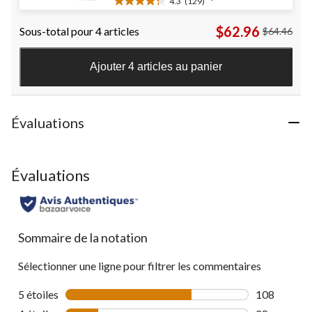
4.3
(129)
4.3
étoile(s)
$62.96
Sous-total pour 4 articles
$64.46
sur
5.
129
Ajouter 4 articles au panier
évaluations
Évaluations
Évaluations
Sommaire de la notation
Sélectionner une ligne pour filtrer les commentaires
5 étoiles
étoiles
108
108 comment