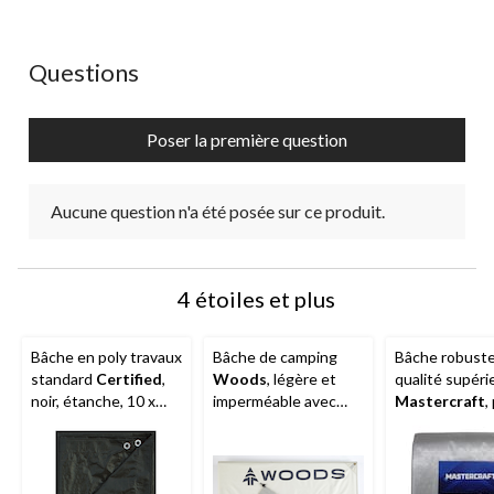
Aucune question n'a été posée sur ce produit.
Questions
Poser la première question
Aucune question n'a été posée sur ce produit.
4 étoiles et plus
Bâche en poly travaux
Bâche de camping
Bâche robust
standard
Certified
,
Woods
, légère et
qualité supéri
noir, étanche, 10 x
imperméable avec
Mastercraft
,
12 pi
œillets en métal et
étanche, 12 x 
sac de rangement, 4 x
3 m