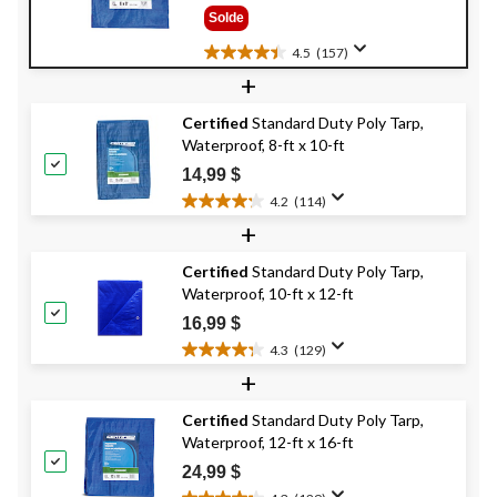
Était
Solde
7,49 $
4.5
(157)
4.5
+
étoile(s)
sur
Certified
Standard Duty Poly Tarp,
5.
Waterproof, 8-ft x 10-ft
157
évaluations
14,99 $
4.2
(114)
4.2
+
étoile(s)
sur
Certified
Standard Duty Poly Tarp,
5.
Waterproof, 10-ft x 12-ft
114
évaluations
16,99 $
4.3
(129)
4.3
+
étoile(s)
sur
Certified
Standard Duty Poly Tarp,
5.
Waterproof, 12-ft x 16-ft
129
évaluations
24,99 $