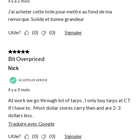
il y a 2 mois
J’ai acheter cette toile pour mettre au fond de ma
remorque. Solide et bonne grandeur
Utile?
(0)
(0)
Signaler
3 étoile(s) sur 5.
Bit Overpriced
Nick
ACHETEUR VÉRIFIÉ
il y a 3 mois
At work we go through lot of tarps , I only buy tarps at CT
if I have to . Most dollar stores carry then and are 2-3
dollars less .
Traduire avec Google
Utile?
(0)
(0)
Signaler