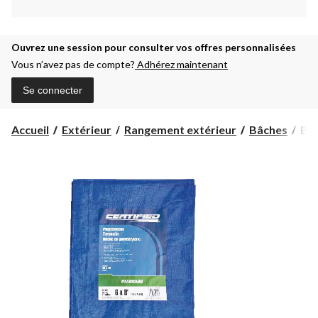
Ouvrez une session pour consulter vos offres personnalisées
Vous n’avez pas de compte?
Adhérez maintenant
Se connecter
Bâc
Accueil
Extérieur
Rangement extérieur
Bâches
Bâc
en
pol
pou
tra
sta
Cert
éta
6
x
8 pi