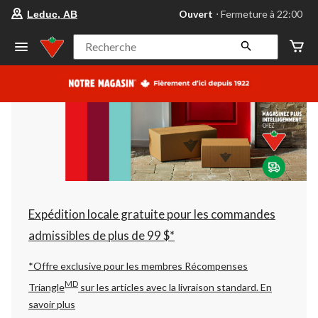
votre
Ouvert
⋅ Fermeture à 22:00
Leduc, AB
magasin
préféré
est
Recherche
Leduc,
AB,
courament
Ouvert,
Fermeture
à
à
22:00
cliquer
pour
changer
Expédition locale gratuite pour les commandes
admissibles de plus de 99 $*
*Offre exclusive pour les membres Récompenses
MD
Triangle
sur les articles avec la livraison standard.
En
savoir plus