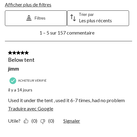
Afficher plus de filtres
Trier par
Filtres
Les plus récents
1
1 – 5 sur 157 commentaire
à
5
sur
157
5 étoile(s) sur 5.
commentaire.
Below tent
jimm
ACHETEUR VÉRIFIÉ
il y a 14 jours
Used it under the tent , used it 6-7 times, had no problem
Traduire avec Google
Utile?
(0)
(0)
Signaler