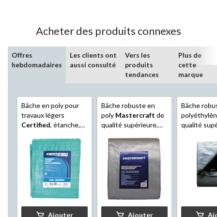
5.
54
évaluations
Acheter des produits connexes
Offres
Les clients ont
Vers les
Plus de
hebdomadaires
aussi consulté
produits
cette
tendances
marque
Bâche en poly pour
Bâche robuste en
Bâche robu
travaux légers
poly
Mastercraft
de
polyéthylè
Certified
, étanche,
qualité supérieure,
qualité sup
15 x 20 pi
étanche, 10 x 12 pi
Mastercra
étanche, 8 x
Ajouter
Ajouter
Aj