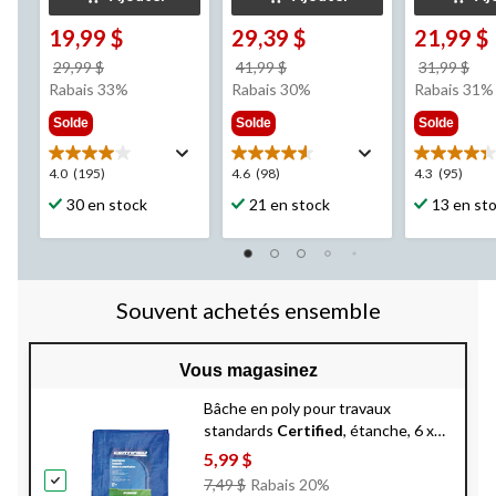
19,99 $
29,39 $
21,99 $
prix
prix
pri
29,99 $
41,99 $
31,99 $
était
était
éta
Rabais 33%
Rabais 30%
Rabais 31%
29,99 $
41,99 $
31,
Solde
Solde
Solde
4.0
4.6
4.3
4.0
(195)
4.6
(98)
4.3
(95)
étoile(s)
étoile(s)
étoile(s)
30 en stock
21 en stock
13 en st
sur
sur
sur
5.
5.
5.
195
98
95
évaluations
évaluations
évaluation
Souvent achetés ensemble
Vous magasinez
Bâche en poly pour travaux
standards
Certified
, étanche, 6 x
8 pi
5,99 $
Prix
7,49 $
Rabais 20%