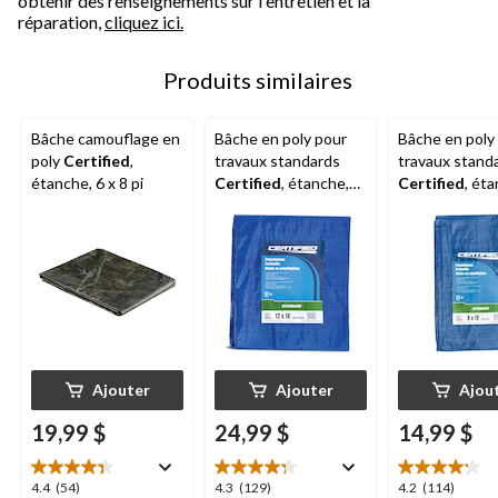
obtenir des renseignements sur l'entretien et la
réparation,
cliquez ici.
Produits similaires
Bâche camouflage en
Bâche en poly pour
Bâche en poly
poly
Certified
,
travaux standards
travaux stand
étanche, 6 x 8 pi
Certified
, étanche,
Certified
, éta
12 x 16 pi
x 10 pi
Ajouter
Ajouter
Ajou
19,99 $
24,99 $
14,99 $
4.4
4.3
4.2
4.4
(54)
4.3
(129)
4.2
(114)