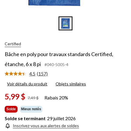
Certified
Bâche en poly pour travaux standards Certified,
étanche, 6 x 8 pi
#040-5005-4
4.5
(157)
Lire
les
Voir détails du produit
Objets similaires
157
commentaires.
Lien
5,99 $
Rabais 20%
prix
7,49 $
vers
était
la
même
7,49 $
Solde
Mieux notés
page.
Solde se terminant
29 juillet 2026
Inscrivez-vous aux alertes de soldes