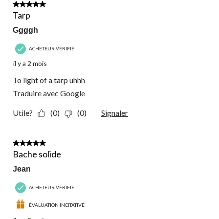
3 étoile(s) sur 5.
Tarp
Ggggh
ACHETEUR VÉRIFIÉ
il y a 2 mois
To light of a tarp uhhh
Traduire avec Google
Utile?
(0)
(0)
Signaler
5 étoile(s) sur 5.
Bache solide
Jean
ACHETEUR VÉRIFIÉ
ÉVALUATION INCITATIVE