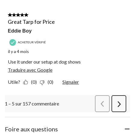
5 étoile(s) sur 5.
Great Tarp for Price
Eddie Boy
ACHETEUR VÉRIFIÉ
il y a 4 mois
Use it under our setup at dog shows
Traduire avec Google
Utile?
(0)
(0)
Signaler
1 – 5 sur 157 commentaire
Précédentcommen
Suivant
commen
Foire aux questions