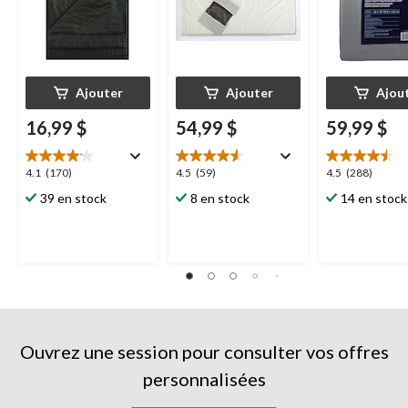
Ajouter
Ajouter
Ajou
16,99 $
54,99 $
59,99 $
4.1
4.5
4.5
4.1
(170)
4.5
(59)
4.5
(288)
étoile(s)
étoile(s)
étoile(s)
39 en stock
8 en stock
14 en stock
sur
sur
sur
5.
5.
5.
170
59
288
évaluations
évaluations
évaluations
Ouvrez une session pour consulter vos offres
personnalisées