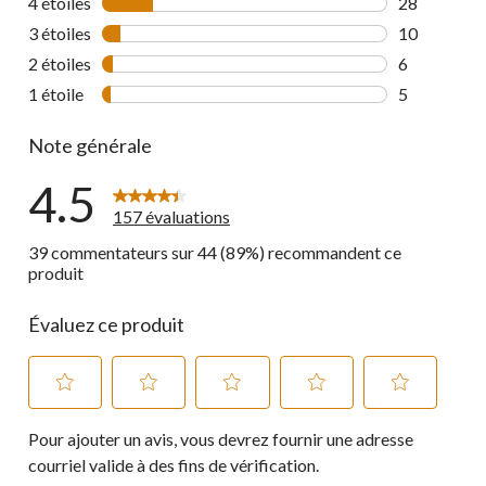
4 étoiles
étoiles
28
28 commenta
3 étoiles
étoiles
10
10 commenta
2 étoiles
étoiles
6
6 commentai
1 étoile
étoiles
5
5 commentai
Note générale
4.5
157 évaluations
39 commentateurs sur 44 (89%) recommandent ce
produit
Évaluez ce produit
Sélectionnez
Sélectionnez
Sélectionnez
Sélectionnez
Sélectionnez
Pour ajouter un avis, vous devrez fournir une adresse
pour
pour
pour
pour
pour
évaluer
évaluer
évaluer
évaluer
évaluer
courriel valide à des fins de vérification.
l'article
l'article
l'article
l'article
l'article