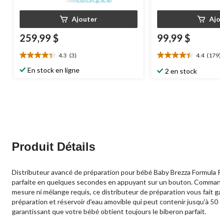
Ajouter
Aj
259,99 $
99,99 $
4.3
(3)
4.4
(179
4.3
4.4
étoile(s)
étoile(s)
En stock en ligne
2 en stock
sur
sur
5.
5.
3
179
évaluations
évaluations
Produit Détails
Distributeur avancé de préparation pour bébé Baby Brezza Formula Pro
parfaite en quelques secondes en appuyant sur un bouton. Commande
mesure ni mélange requis, ce distributeur de préparation vous fait 
préparation et réservoir d'eau amovible qui peut contenir jusqu'à 5
garantissant que votre bébé obtient toujours le biberon parfait.