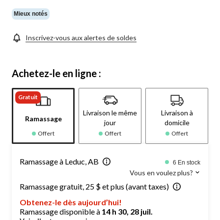
la
même
Mieux notés
page.
Inscrivez-vous aux alertes de soldes
Achetez-le en ligne :
Gratuit
Livraison le même
Livraison à
Ramassage
jour
domicile
Offert
Offert
Offert
Ramassage à Leduc, AB
6 En stock
Vous en voulez plus?
Ramassage gratuit, 25 $ et plus (avant taxes)
Obtenez-le dès aujourd’hui!
Ramassage disponible à
14 h 30, 28 juil.