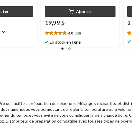
outer
Ajouter
19,99 $
2
)
4.8
(28)
4.8
4.
étoile(s)
ét
En stock en ligne
sur
su
5.
5.
28
2
évaluations
év
 qui facilite la préparation des biberons. Mélangez, réchauffez et distr
s numériques vous permettant de régler la température et le volume exa
gagner du temps et vous évite de vous compliquer la vie à chaque boire.
0 oz. Distributeur de préparation compatible avec tous les types de bibe