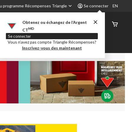
u programme Récompenses Triangle
Se connecter
EN
Obtenez ou échangez de l’Argent
État de
MD
CT
command
Se connecter
Vous n’avez pas compte Triangle Récompenses?
é
Party City
Centre-auto
Inscrivez-vous des maintenant