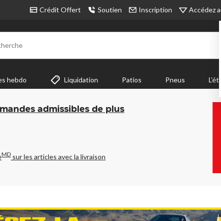
Accédez a
Crédit Offert
Soutien
Inscription
cherche
es hebdo
Liquidation
Patios
Pneus
L’ét
mmandes admissibles de plus
MD
e
sur les articles avec la livraison