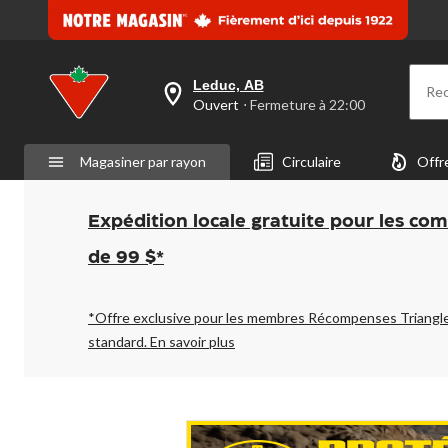
même
page.
Leduc, AB
Re
votre
Ouvert
⋅ Fermeture à 22:00
magasin
préféré
est
Magasiner par rayon
Circulaire
Offr
Leduc,
AB,
courament
Ouvert,
Expédition locale gratuite pour les co
Fermeture
à
de 99 $*
à
22:00
cliquer
pour
*Offre exclusive pour les membres Récompenses Triangl
changer
standard.
En savoir plus