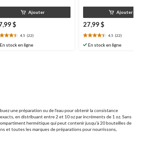
Ajouter
Ajouter
7,99 $
27,99 $
4.5
(22)
4.5
(22)
5
4.5
oile(s)
étoile(s)
En stock en ligne
En stock en ligne
r
sur
5.
2
22
aluations
évaluations
ibuez une préparation ou de l'eau pour obtenir la consistance
cts, en distribuant entre 2 et 10 oz par incréments de 1 oz. Sans
 Compartiment hermétique qui peut contenir jusqu'à 20 bouteilles de
rons et toutes les marques de préparations pour nourrissons,