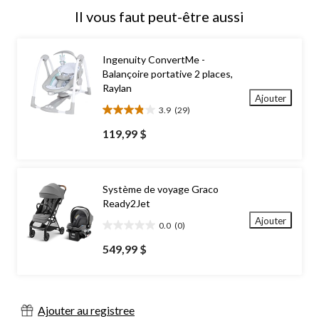
Il vous faut peut-être aussi
Ingenuity ConvertMe -
Balançoire portative 2 places,
Raylan
Ajouter
3.9
(29)
3.9
étoile(s)
119,99 $
sur
5.
29
évaluations
Système de voyage Graco
Ready2Jet
Ajouter
0.0
(0)
0.0
étoile(s)
549,99 $
sur
5.
Ajouter au registree