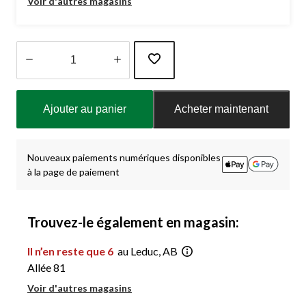
Voir d'autres magasins
Quantité
mise
Ajouter au panier
Acheter maintenant
à
jour
à
1
Nouveaux paiements numériques disponibles
à la page de paiement
Trouvez-le également en magasin:
Il n’en reste que 6
au Leduc, AB
Allée 81
Voir d'autres magasins