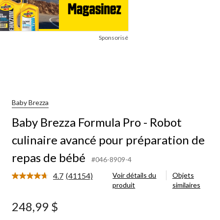
Sponsorisé
Baby Brezza
Baby Brezza Formula Pro - Robot
culinaire avancé pour préparation de
repas de bébé
#046-8909-4
4.7
(41154)
Voir détails du
Objets
Lire
produit
similaires
les
41154
commentaires.
248,99 $
Lien
vers