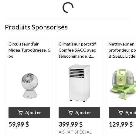
Produits Sponsorisés
Circulateur d'air
Climatiseur portatif
Nettoyeur en
Midea TurboBreeze, 6
Comfee SACC avec
profondeur por
po
télécommande, 2
BISSELL Littl
vitesses, 5 000 BTU,
Mini avec fil p
blanc
tapis et tissus
d'ameublemen
Ajouter
Ajouter
Ajou
59,99 $
399,99 $
129,99 $
ACHAT SPÉCIAL