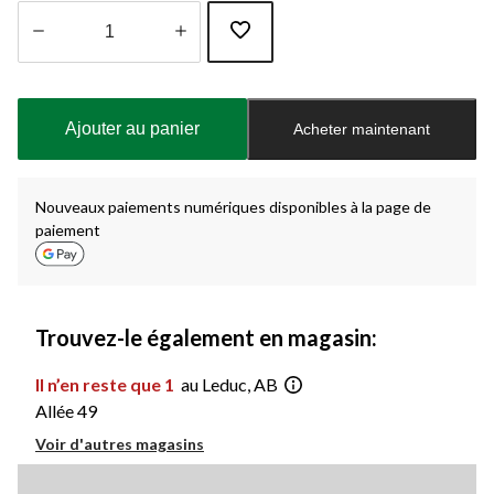
Quantité
mise
à
Ajouter au panier
Acheter maintenant
jour
à
1
Nouveaux paiements numériques disponibles à la page de
paiement
Trouvez-le également en magasin:
Il n’en reste que 1
au Leduc, AB
Allée 49
Voir d'autres magasins