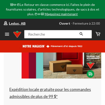
🎒✏️📒Le Retour en classe commence ici. Faites le plein de
fournitures scolaires, d'articles technologiques, de sacs à dos et
plus.📒✏️🎒
Magasinez maintenant
votre
Ouvert
⋅ Fermeture à 22:00
Leduc, AB
magasin
préféré
est
Recherche
Leduc,
AB,
courament
Ouvert,
Fermeture
à
à
22:00
cliquer
pour
changer
Expédition locale gratuite pour les commandes
admissibles de plus de 99 $*