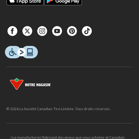
© 2026 La Société Canadian Tire Limitée. Tous droits réservés.
△Le manufacturier/fabricant des pneus que vous achetez et Canadian