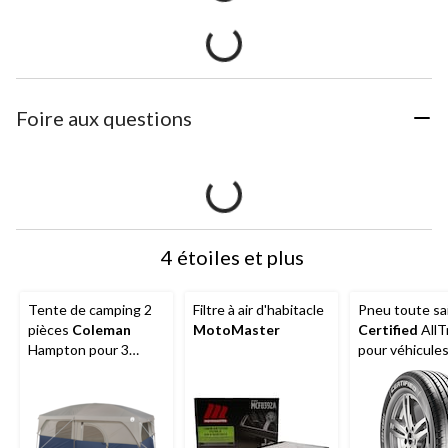
Foire aux questions
4 étoiles et plus
Tente de camping 2
Filtre à air d'habitacle
Pneu toute sa
pièces
Coleman
MotoMaster
Certified
AllT
Hampton pour 3
pour véhicule
saisons, 9 personnes,
tourisme et
avec cloison, bâche
multisegment
de pluie et sac de
transport