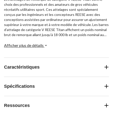
choix des professionnels et des amateurs de gros véhicules
récréatifs utilitaires sport. Ces attelages sont spécialement
conçus par les ingénieurs et les concepteurs REESE avec des
conceptions assistées par ordinateur pour assurer un ajustement
supérieur à votre marque et à votre modèle de véhicule. Les barres
d'attelage de catégorie V REESE Titan affichent un poids nominal
brut de remorque allant jusqu'à 18 000 lb et un poids nominal au
timon de 2 000 lb. Également compatibles pour une utilisation avec
une répartition du poids allant jusqu'à 18 000 lb et une répartition
Afficher plus de détails
du poids au timon allant jusqu'à 2 500 lb. Les attelages sont
conçus pour résister à des années d'utilisation grâce au modèle en
métal massif entièrement soudé pourvue d'un fini thermolaqué
noir qui résiste à la rouille et à la corrosion. Chaque attelage de
Caractéristiques
remorque est inspecté pour garantir la meilleure qualité
d'exécution possible et testé de sorte qu'il surpasse les normes V-
5 et SAE J684. Les attelages personnalisés résistants de la série
Titan sont fabriqués pour les véhicules Dodge Ram 2500 2003-
Spécifications
2010, Dodge Ram 3500 2003-2010, RAM 2500 2011-2023, RAM
3500 2011-2023 et se fixent au cadre de votre véhicule au moyen
de supports latéraux robustes, solidement fixés et de service
Ressources
intense. Grâce à l'ouverture carrée de 2-1/2 po du tube récepteur,
aux maillons de plus grande taille, à l'ajustement plus serré de la