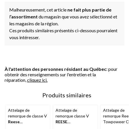
Malheureusement, cet article
ne fait plus partie de
l
’assortiment
du magasin que vous avez sélectionné et
les magasins de la région.
Ces produits similaires présentés ci-dessous pourraient
vous intéresser.
À l'attention des personnes résidant au Québec
: pour
obtenir des renseignements sur l'entretien et la
réparation,
cliquez ici.
Produits similaires
Attelage de
Attelage de
Attelage de
remorque de classe V
remorque classe V
remorque Ree
Reese
REESE
Towpoweer Cl
Towpower
45707,
Towpower
96931,
sur mesure