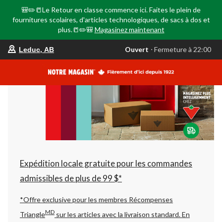
🎒✏️📒Le Retour en classe commence ici. Faites le plein de
fournitures scolaires, d'articles technologiques, de sacs à dos et
plus.📒✏️🎒
Magasinez maintenant
votre
Ouvert
⋅ Fermeture à 22:00
Leduc, AB
magasin
préféré
est
Leduc,
AB,
courament
Ouvert,
Fermeture
à
à
22:00
cliquer
pour
changer
Expédition locale gratuite pour les commandes
admissibles de plus de 99 $*
*Offre exclusive pour les membres Récompenses
MD
Triangle
sur les articles avec la livraison standard.
En