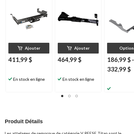
Titan, attelage de
Ultra Frame, attelage
2,5 po, sur mesure
de 2 po, sur mesure
Ajouter
Ajouter
Option
411,99 $
464,99 $
186,99 $
-
332,99 $
En stock en ligne
En stock en ligne
Produit Détails
Les attelages de remorque de catégorie V REESE Titan sont le