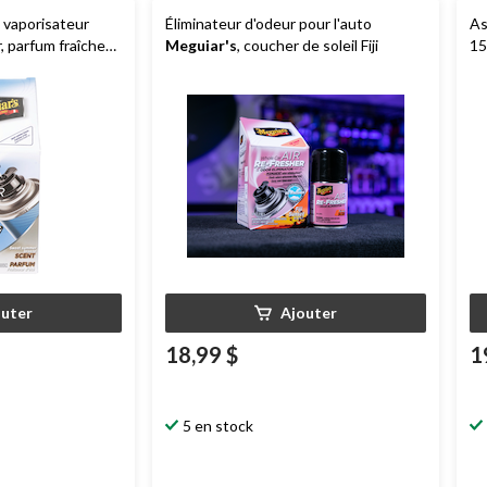
n vaporisateur
Éliminateur d'odeur pour l'auto
As
, parfum fraîcheur
Meguiar's
, coucher de soleil Fiji
15
outer
Ajouter
18,99 $
1
5 en stock