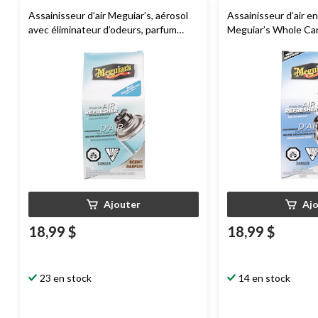
Assainisseur d’air Meguiar’s, aérosol
Assainisseur d’air e
avec éliminateur d’odeurs, parfum
Meguiar’s Whole Car
véhicule neuf, 57 g
d’été, 57 g
Ajouter
Aj
18,99 $
18,99 $
23 en stock
14 en stock