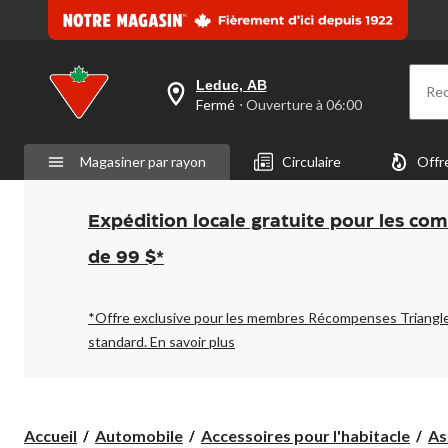
Leduc, AB
Re
votre
Fermé
⋅ Ouverture à 06:00
magasin
préféré
est
Magasiner par rayon
Circulaire
Offr
Leduc,
AB,
courament
Fermé,
Expédition locale gratuite pour les co
Ouverture
à
de 99 $*
à
06:00
cliquer
pour
*Offre exclusive pour les membres Récompenses Triangl
changer
standard.
En savoir plus
Accueil
Automobile
Accessoires pour l'habitacle
As