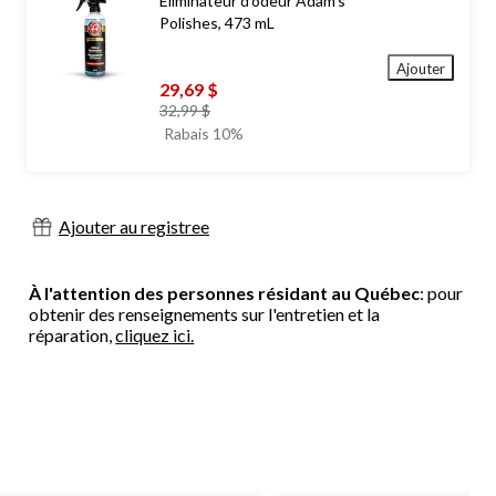
Éliminateur d'odeur Adam's
Polishes, 473 mL
Ajouter
29,69 $
prix
32,99 $
était
Rabais 10%
32,99 $
Ajouter au registree
À l'attention des personnes résidant au Québec
: pour
obtenir des renseignements sur l'entretien et la
réparation,
cliquez ici.