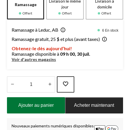
Livraison le même
Livraison à
Ramassage
jour
domicile
Offert
Offert
Offert
Ramassage à Leduc, AB
6 En stock
Ramassage gratuit, 25 $ et plus (avant taxes)
Obtenez-le dès aujourd’hui!
Ramassage disponible à
09 h 00, 30 juil.
Voir d'autres magasins
Quantité
mise
Ajouter au panier
Acheter maintenant
à
jour
à
1
Nouveaux paiements numériques disponibles