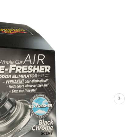
d’air
Meguiar’s,
aérosol
avec
éliminateur
d’odeurs,
parfum
chrome
noir,
57 g