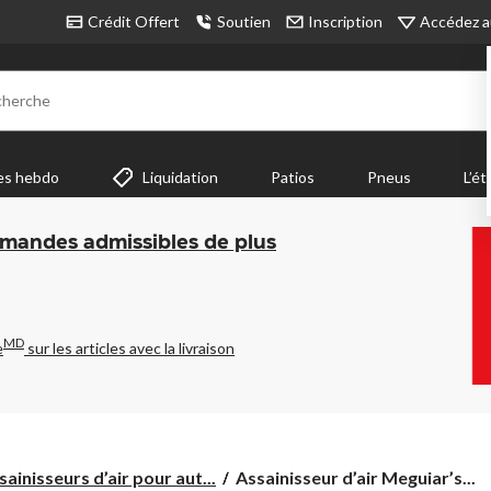
Accédez a
Crédit Offert
Soutien
Inscription
cherche
es hebdo
Liquidation
Patios
Pneus
L’ét
mmandes admissibles de plus
MD
e
sur les articles avec la livraison
Assainisseur
sainisseurs d’air pour aut...
Assainisseur d’air Meguiar’s...