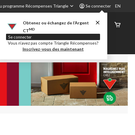
u programme Récompenses Triangle
Se connecter
EN
Obtenez ou échangez de l’Argent
État de
MD
CT
command
Se connecter
Vous n’avez pas compte Triangle Récompenses?
é
Party City
Centre-auto
Inscrivez-vous des maintenant