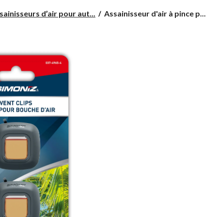
Assainisseur
sainisseurs d’air pour aut...
Assainisseur d'air à pince p...
d'air
à
pince
pour
auto
Simoniz,
parfum
Aloha
hawaïen,
paq.
2