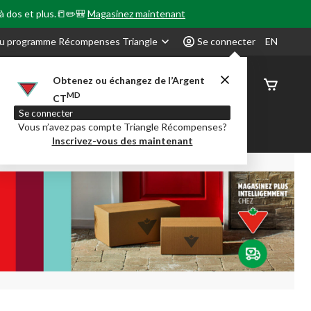
 à dos et plus.📒✏️🎒
Magasinez maintenant
u programme Récompenses Triangle
Se connecter
EN
Obtenez ou échangez de l’Argent
État de
MD
CT
command
Se connecter
Vous n’avez pas compte Triangle Récompenses?
our en Classe
Party City
Centre-auto
Inscrivez-vous des maintenant