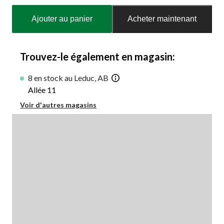
Quantité
mise
Ajouter au panier
Acheter maintenant
à
jour
à
1
Trouvez-le également en magasin:
8 en stock au Leduc, AB
Allée 11
Voir d'autres magasins