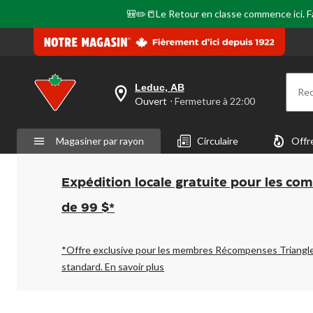
🎒✏️📒Le Retour en classe commence ici. Fai
Leduc, AB
Re
votre
Ouvert
⋅ Fermeture à 22:00
magasin
préféré
est
Magasiner par rayon
Circulaire
Offr
Leduc,
AB,
courament
Ouvert,
Expédition locale gratuite pour les co
Fermeture
à
de 99 $*
à
22:00
cliquer
pour
*Offre exclusive pour les membres Récompenses Triangl
changer
standard.
En savoir plus