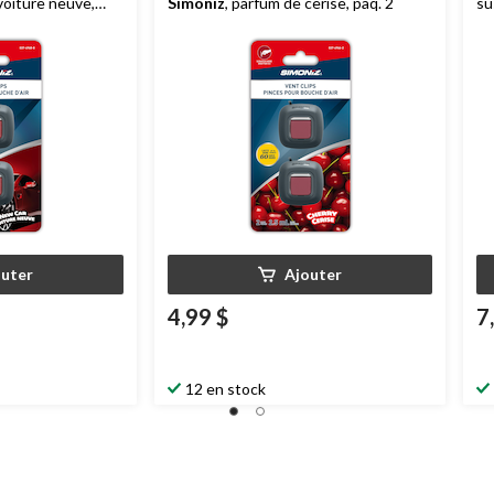
voiture neuve,
Simoniz
, parfum de cerise, paq. 2
su
ha
outer
Ajouter
4,99 $
7
12 en stock