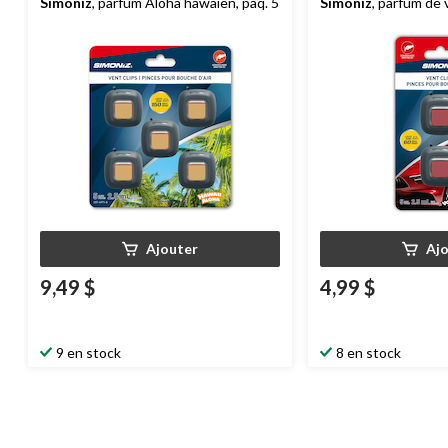
Simoniz
, parfum Aloha hawaïen, paq. 5
Simoniz
, parfum de 
paq. 2
Ajouter
Aj
9,49 $
4,99 $
9 en stock
8 en stock