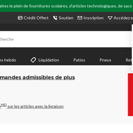
tes le plein de fournitures scolaires, d'articles technologiques, de sacs
Accédez a
Crédit Offert
Soutien
Inscription
cherche
es hebdo
Liquidation
Patios
Pneus
Ret
mmandes admissibles de plus
MD
e
sur les articles avec la livraison