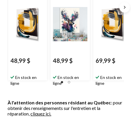
Deco I, 12 x 20 po
12 x 20 po
Deco I, 24 x 32 po
48,99 $
48,99 $
69,99 $
En stock en
En stock en
En stock en
ligne
ligne
ligne
À l'attention des personnes résidant au Québec
: pour
obtenir des renseignements sur l'entretien et la
réparation,
cliquez ici.