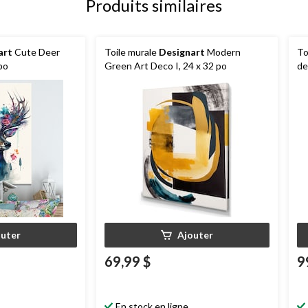
Produits similaires
art
Cute Deer
Toile murale
Designart
Modern
To
 po
Green Art Deco I, 24 x 32 po
d
outer
Ajouter
69,99 $
9
En stock en ligne