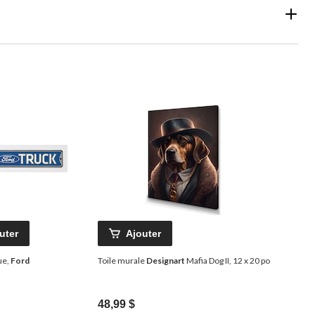
uter
Ajouter
ue,
Ford
Toile murale
Designart
Mafia Dog II, 12 x 20 po
48,99 $