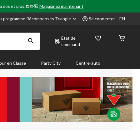
 à dos et plus.📒✏️🎒
Magasinez maintenant
u programme Récompenses Triangle
Se connecter
EN
État de
command
our en Classe
Party City
Centre-auto