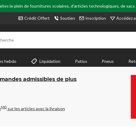
tes le plein de fournitures scolaires, d'articles technologiques, de sacs
Accédez a
Crédit Offert
Soutien
Inscription
cherche
es hebdo
Liquidation
Patios
Pneus
Ret
mmandes admissibles de plus
MD
e
sur les articles avec la livraison