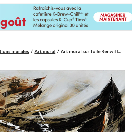
Art
tions murales
Art mural
Art mural sur toile Renwil I...
mural
sur
toile
Renwil
Interpretations,
60
x
30
x
1,5
po