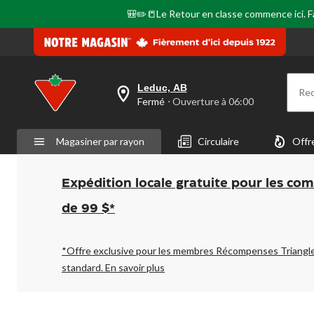
🎒✏️📒Le Retour en classe commence ici. Fai
Leduc, AB
Re
votre
Fermé
⋅ Ouverture à 06:00
magasin
préféré
est
Magasiner par rayon
Circulaire
Offr
Leduc,
AB,
courament
Fermé,
Expédition locale gratuite pour les co
Ouverture
à
de 99 $*
à
06:00
cliquer
pour
*Offre exclusive pour les membres Récompenses Triangl
changer
standard.
En savoir plus