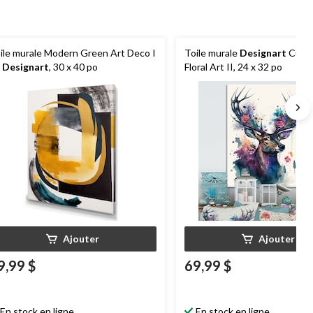
ile murale Modern Green Art Deco I
Toile murale
Designart
Cute
e
Designart
, 30 x 40 po
Floral Art II, 24 x 32 po
Ajouter
Ajouter
9,99 $
69,99 $
En stock en ligne
En stock en ligne