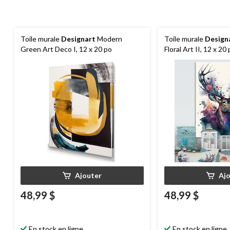
Toile murale
Designart
Modern
Toile murale
Design
Green Art Deco I, 12 x 20 po
Floral Art II, 12 x 20
Ajouter
Aj
48,99 $
48,99 $
En stock en ligne
En stock en ligne