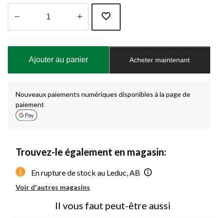
Quantité
mise
à
Ajouter au panier
Acheter maintenant
jour
à
1
Nouveaux paiements numériques disponibles à la page de
paiement
Trouvez-le également en magasin:
En rupture de stock au Leduc, AB
Voir d'autres magasins
Il vous faut peut-être aussi