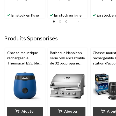
En stock en ligne
En stock en ligne
En stock en
Produits Sponsorisés
Chasse-moustique
Barbecue Napoleon
Chasse-moust
rechargeable
série 500 encastrable
rechargeable 
Thermacell E55, bleu
de 32 po, propane,
station d'accue
royal
acier inoxydable
Thermacell E6
charbon
Ajouter
Ajouter
Ajou