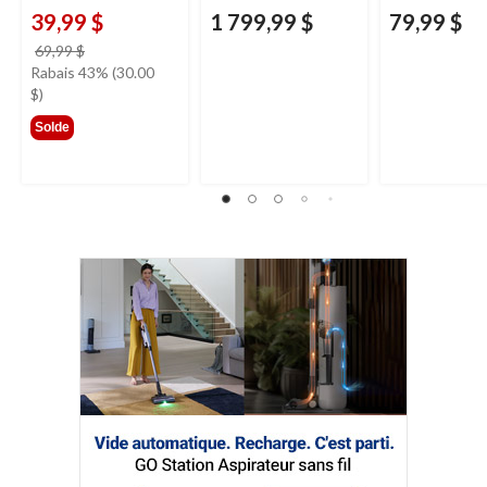
39,99 $
1 799,99 $
79,99 $
prix
69,99 $
était
Rabais 43% (30.00
69,99 $
$)
Solde