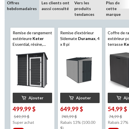
Offres
Les clients ont
Vers les
Plus de
hebdomadaires
aussi consulté
produits
cette
tendances
marque
Remise de rangement
Remise d'extérieur
Coffre de 
extérieure
Keter
Sidemate
Duramax
, 4
extérieur p
Essential, résine,
x 8 pi
terrasse
Ke
résistante aux
résistant a
intempéries, 6 x 4 pi
intempéries
gris
Ajouter
Ajouter
Aj
499,99 $
649,99 $
54,99 $
prix
prix
pri
549,99 $
749,99 $
74,99 $
était
était
éta
Super achat
Rabais 13% (100.00
Rabais 27%
549,99 $
749,99 $
74,
$)