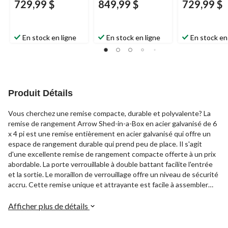
729,99 $
849,99 $
729,99 $
En stock en ligne
En stock en ligne
En stock en
Produit Détails
Vous cherchez une remise compacte, durable et polyvalente? La
remise de rangement Arrow Shed-in-a-Box en acier galvanisé de 6
x 4 pi est une remise entièrement en acier galvanisé qui offre un
espace de rangement durable qui prend peu de place. Il s'agit
d'une excellente remise de rangement compacte offerte à un prix
abordable. La porte verrouillable à double battant facilite l'entrée
et la sortie. Le moraillon de verrouillage offre un niveau de sécurité
accru. Cette remise unique et attrayante est facile à assembler
grâce aux pièces prédécoupées et prépercées. Le toit en pente
réduit l'accumulation d'eau et protège plus efficacement contre
Afficher plus de détails
les intempéries. Une excellente remise compacte à un prix
abordable!