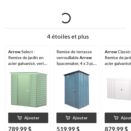
4 étoiles et plus
Arrow
Select -
Remise de terrasse
Arrow
Classic
Remise de jardin en
verrouillable
Arrow
Remise de jard
acier galvanisé, vert
Spacemaker, 4 x 3 pi,
acier galvanisé
sauge, 6 x 4 pi
baie de genièvre
flûte, 10 x 4 pi
Ajouter
Ajouter
Ajou
789,99 $
519,99 $
879,99 $