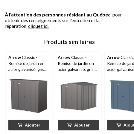
À l'attention des personnes résidant au Québec
: pour
obtenir des renseignements sur l'entretien et la
réparation,
cliquez ici.
Produits similaires
Arrow
Classic -
Arrow
Classic -
Arrow
Classic
Remise de jardin en
Remise de jardin en
Remise de jard
acier galvanisé, gris
acier galvanisé, gris
acier galvanisé
anthracite, 6 x 4 pi
anthracite, 6 x 7 pi
gris, 6 x 4 pi
Ajouter
Ajouter
Ajou