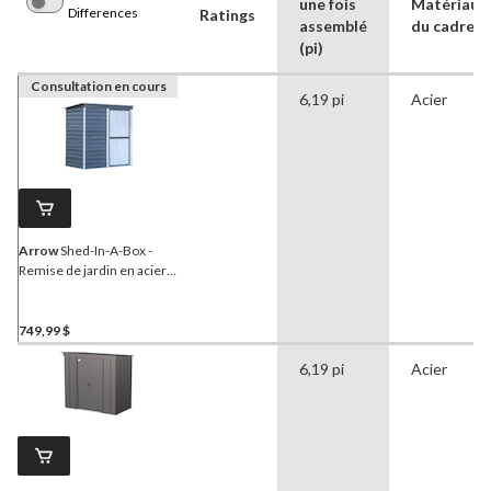
une fois
Matériau
Differences
Ratings
assemblé
du cadre
(pi)
Consultation en cours
6,19 pi
Acier
Arrow
Shed-In-A-Box -
Remise de jardin en acier,
gris anthracite/crème,
6 x 4 pi
749,99 $
6,19 pi
Acier