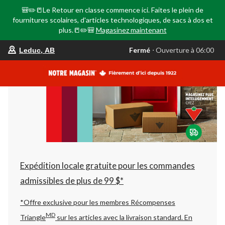
🎒✏️📒Le Retour en classe commence ici. Faites le plein de
fournitures scolaires, d'articles technologiques, de sacs à dos et
plus.📒✏️🎒
Magasinez maintenant
votre
Fermé
⋅ Ouverture à 06:00
Leduc, AB
magasin
préféré
est
Leduc,
AB,
courament
Fermé,
Ouverture
à
à
06:00
cliquer
pour
changer
Expédition locale gratuite pour les commandes
admissibles de plus de 99 $*
*Offre exclusive pour les membres Récompenses
MD
Triangle
sur les articles avec la livraison standard.
En