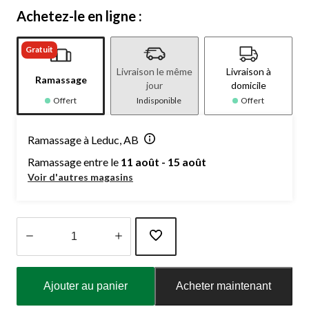
Achetez-le en ligne :
Gratuit
Livraison le même
Livraison à
Ramassage
jour
domicile
Offert
Indisponible
Offert
Ramassage à Leduc, AB
Ramassage entre le
11 août - 15 août
Voir d'autres magasins
Quantité
mise
Ajouter au panier
Acheter maintenant
à
jour