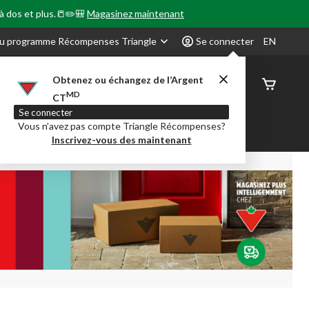
 à dos et plus.📒✏️🎒
Magasinez maintenant
u programme Récompenses Triangle
Se connecter
EN
Obtenez ou échangez de l’Argent
État de
MD
CT
command
Se connecter
Vous n’avez pas compte Triangle Récompenses?
our en Classe
Party City
Centre-auto
Inscrivez-vous des maintenant