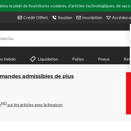
tes le plein de fournitures scolaires, d'articles technologiques, de sacs
Accédez a
Crédit Offert
Soutien
Inscription
cherche
es hebdo
Liquidation
Patios
Pneus
Ret
mmandes admissibles de plus
MD
e
sur les articles avec la livraison