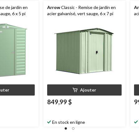
se de jardin en
Arrow
Classic - Remise de jardin en
A
sauge, 6 x 5 pi
acier galvanisé, vert sauge, 6 x 7 pi
ac
outer
Ajouter
849,99 $
9
En stock en ligne