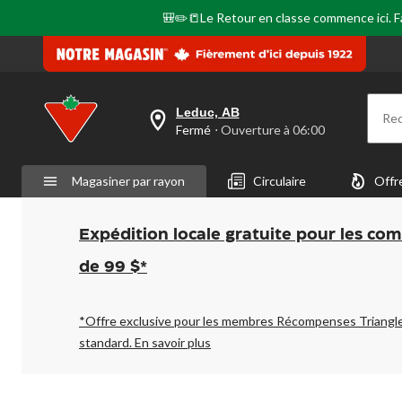
🎒✏️📒Le Retour en classe commence ici. Fai
Leduc, AB
Re
votre
Fermé
⋅ Ouverture à 06:00
magasin
préféré
est
Magasiner par rayon
Circulaire
Offr
Leduc,
AB,
courament
Fermé,
Expédition locale gratuite pour les co
Ouverture
à
de 99 $*
à
06:00
cliquer
pour
*Offre exclusive pour les membres Récompenses Triangl
changer
standard.
En savoir plus