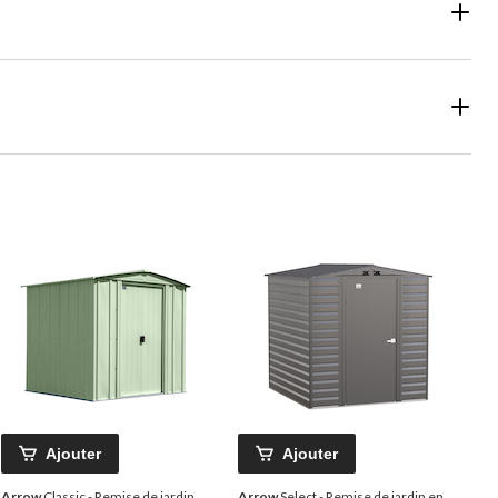
Ajouter
Ajouter
Arrow
Classic - Remise de jardin
Arrow
Select - Remise de jardin en