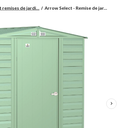
Arrow
remises de jardi...
Arrow Select - Remise de jar...
Select
-
Remise
de
jardin
en
acier
galvanisé,
vert
sauge,
6 x 7 pi