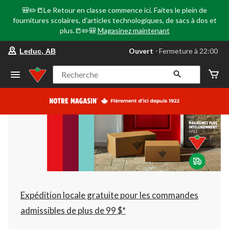
🎒✏️📒Le Retour en classe commence ici. Faites le plein de
fournitures scolaires, d'articles technologiques, de sacs à dos et
plus.📒✏️🎒
Magasinez maintenant
votre
Ouvert
⋅ Fermeture à 22:00
Leduc, AB
magasin
préféré
est
Recherche
Leduc,
AB,
courament
Ouvert,
Fermeture
à
à
22:00
cliquer
pour
changer
Expédition locale gratuite pour les commandes
admissibles de plus de 99 $*