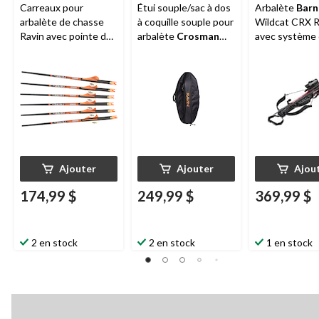
Carreaux pour
Étui souple/sac à dos
Arbalète
Barn
arbalète de chasse
à coquille souple pour
Wildcat CRX 
Ravin avec pointe de
arbalète
Crosman
avec système
terrain ou pointe de
Ravin R26/R29 pour
gâchette anti-
chasse à 100 grains,
le rangement et le
vide
orange, paq. 6
transport
Ajouter
Ajouter
Ajou
174,99 $
249,99 $
369,99 $
2 en stock
2 en stock
1 en stock