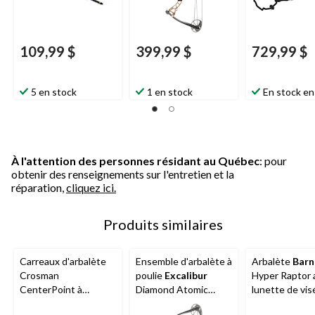
109,99 $
399,99 $
729,99 $
5 en stock
1 en stock
En stock en
À l'attention des personnes résidant au Québec
: pour
obtenir des renseignements sur l'entretien et la
réparation,
cliquez ici.
Produits similaires
Carreaux d'arbalète
Ensemble d'arbalète à
Arbalète
Barn
Crosman
poulie
Excalibur
Hyper Raptor 
CenterPoint à
Diamond Atomic
lunette de vis
encoches lumineuses
Youth, droitier,
pi/s