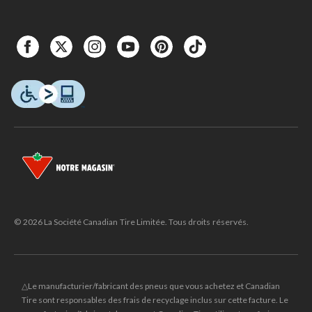
© 2026 La Société Canadian Tire Limitée. Tous droits réservés.
△Le manufacturier/fabricant des pneus que vous achetez et Canadian
Tire sont responsables des frais de recyclage inclus sur cette facture. Le