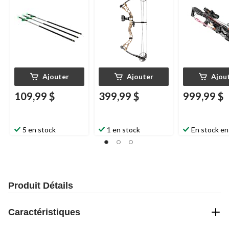
vertes, paq. 3
camouflage BUC
Ajouter
Ajouter
Ajou
109,99 $
399,99 $
999,99 $
5 en stock
1 en stock
En stock en
Produit Détails
Caractéristiques