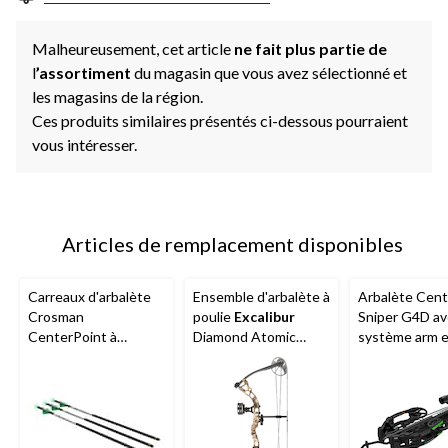
Malheureusement, cet article
ne fait plus partie de
l
’assortiment
du magasin que vous avez sélectionné et
les magasins de la région.
Ces produits similaires présentés ci-dessous pourraient
vous intéresser.
Articles de remplacement disponibles
Carreaux d'arbalète
Ensemble d'arbalète à
Arbalète Cent
Crosman
poulie
Excalibur
Sniper G4D a
CenterPoint à
Diamond Atomic
système arm 
encoches lumineuses
Youth, droitier,
désarm
vertes, paq. 3
camouflage BUC