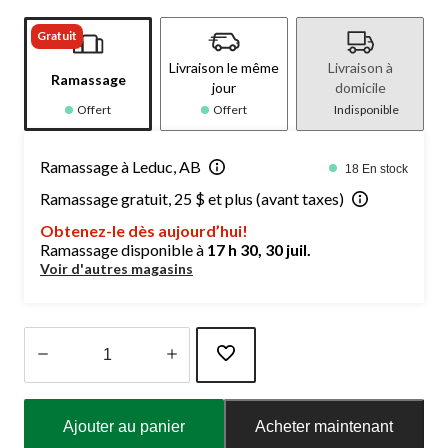
Gratuit
Livraison le même
Livraison à
Ramassage
jour
domicile
Offert
Offert
Indisponible
Ramassage à Leduc, AB
18 En stock
Ramassage gratuit, 25 $ et plus (avant taxes)
Obtenez-le dès aujourd’hui!
Ramassage disponible à
17 h 30, 30 juil.
Voir d'autres magasins
Quantité
mise
Ajouter au panier
Acheter maintenant
à