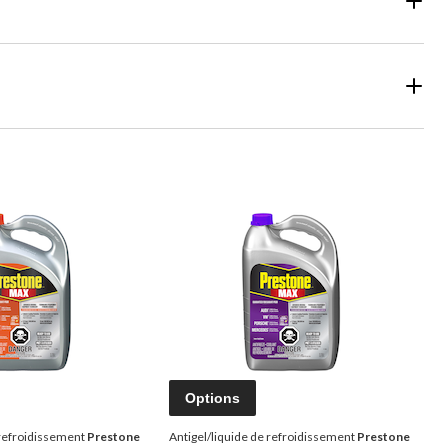
Options
 refroidissement
Prestone
Antigel/liquide de refroidissement
Prestone