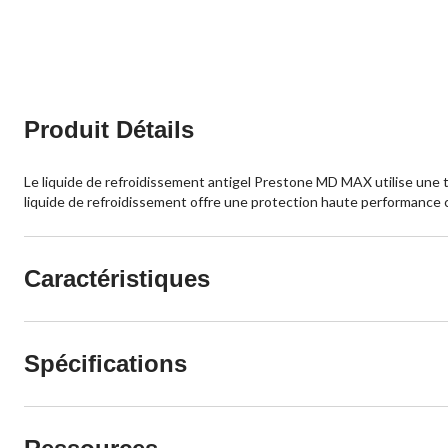
5.
5.
53
65
évaluations
évaluations
Produit Détails
Le liquide de refroidissement antigel Prestone MD MAX utilise une t
liquide de refroidissement offre une protection haute performance c
Caractéristiques
Spécifications