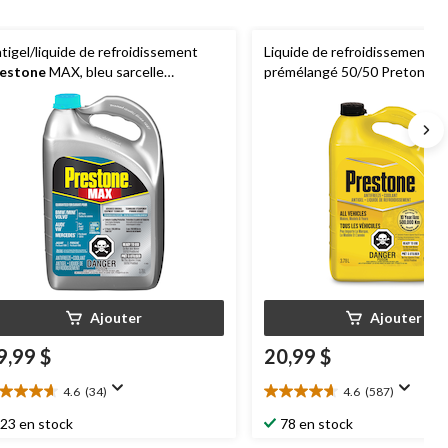
tigel/liquide de refroidissement
Liquide de refroidissement et
estone
MAX, bleu sarcelle
prémélangé 50/50 Pretone, c
ropéen, 50/50 prémélangé, 3,78 L
tous les véhicules, 3,78 L
Ajouter
Ajouter
9,99 $
20,99 $
4.6
(34)
4.6
(587)
6
4.6
oile(s)
étoile(s)
23 en stock
78 en stock
r
sur