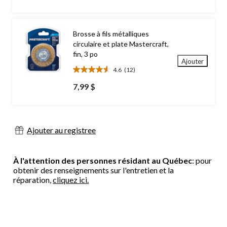
5.
180
évaluations
Brosse à fils métalliques
circulaire et plate Mastercraft,
fin, 3 po
Ajouter
4.6
(12)
4.6
étoile(s)
7,99 $
sur
5.
12
évaluations
Ajouter au registree
À l'attention des personnes résidant au Québec
: pour
obtenir des renseignements sur l'entretien et la
réparation,
cliquez ici.