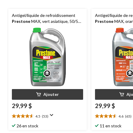
Antigel/liquide de refroidissement
Antigel/liquide de r
Prestone
MAX, vert asiatique, 50/50
Prestone
MAX, oran
prémélangé, 3,78 L
50/50 prémélangé, 3
Ajouter
Aj
29,99 $
29,99 $
4.5
(53)
4.6
(65)
4.5
4.6
étoile(s)
étoile(s)
26 en stock
11 en stock
sur
sur