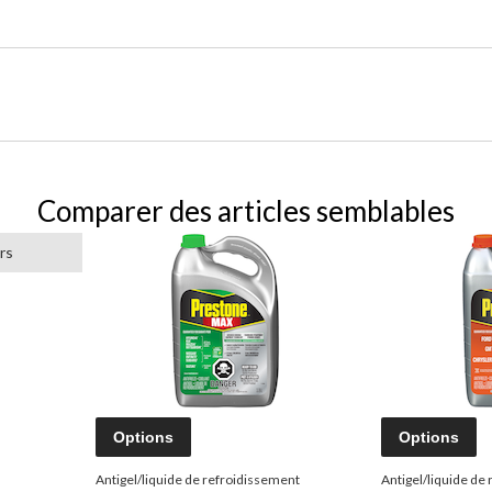
Comparer des articles semblables
rs
Options
Options
Antigel/liquide de refroidissement
Antigel/liquide de