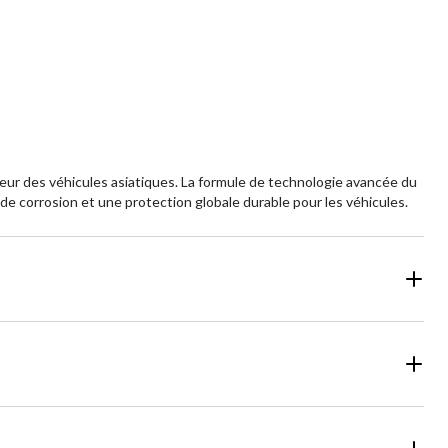
5.
4
587
aluations
évaluations
eur des véhicules asiatiques. La formule de technologie avancée du
e corrosion et une protection globale durable pour les véhicules.