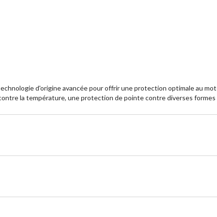
5.
5.
26
3
évaluations
év
echnologie d'origine avancée pour offrir une protection optimale au mot
ontre la température, une protection de pointe contre diverses formes d