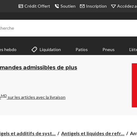
Accédez a
Crédit Offert
Soutien
Inscription
cherche
es hebdo
Liquidation
Patios
Pneus
L’ét
mmandes admissibles de plus
MD
e
sur les articles avec la livraison
Ant
gels et additifs de syst...
Antigels et liquides de refr...
Ant