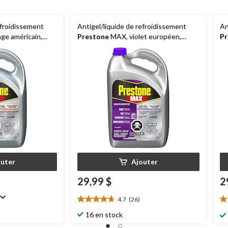
efroidissement
Antigel/liquide de refroidissement
An
ge américain,
Prestone
MAX, violet européen,
Pr
,78 L
50/50 prémélangé, 3,78 L
eu
outer
Ajouter
29,99 $
2
4.7
(26)
4.7
4.
étoile(s)
ét
16 en stock
sur
su