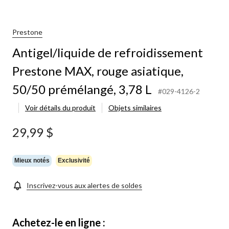
roidissement
stone
X,
Prestone
ge
Antigel/liquide de refroidissement
atique,
/50
Prestone MAX, rouge asiatique,
mélangé,
8
50/50 prémélangé, 3,78 L
#029-4126-2
Voir détails du produit
Objets similaires
29,99 $
Mieux notés
Exclusivité
Inscrivez-vous aux alertes de soldes
Achetez-le en ligne :