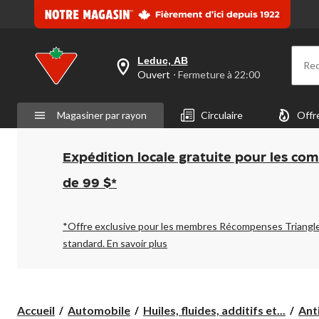
Leduc, AB
Re
votre
Ouvert
⋅ Fermeture à 22:00
magasin
préféré
est
Magasiner par rayon
Circulaire
Offr
Leduc,
AB,
courament
Ouvert,
Expédition locale gratuite pour les co
Fermeture
à
de 99 $*
à
22:00
cliquer
pour
*Offre exclusive pour les membres Récompenses Triangl
changer
standard.
En savoir plus
Accueil
Automobile
Huiles, fluides, additifs et...
Anti