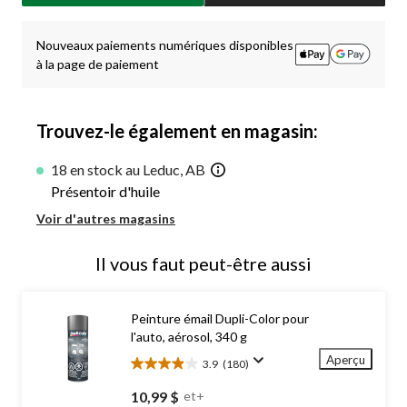
jour
à
1
Nouveaux paiements numériques disponibles
à la page de paiement
Trouvez-le également en magasin:
18 en stock au Leduc, AB
Présentoir d'huile
Voir d'autres magasins
Il vous faut peut-être aussi
Peinture émail Dupli-Color pour
l'auto, aérosol, 340 g
Aperçu
3.9
(180)
3.9
étoile(s)
10,99 $
et+
sur