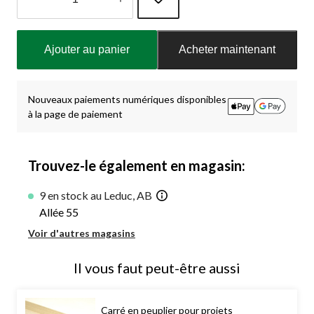
Quantité
mise
Ajouter au panier
Acheter maintenant
à
jour
à
1
Nouveaux paiements numériques disponibles
à la page de paiement
Trouvez-le également en magasin:
9 en stock au Leduc, AB
Allée 55
Voir d'autres magasins
Il vous faut peut-être aussi
Carré en peuplier pour projets