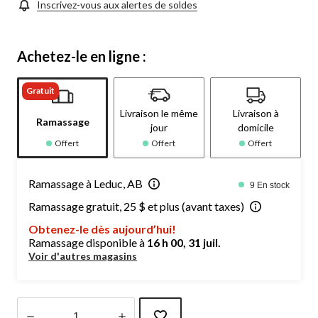
Inscrivez-vous aux alertes de soldes
Achetez-le en ligne :
Gratuit
Livraison le même
Livraison à
Ramassage
jour
domicile
Offert
Offert
Offert
Ramassage à Leduc, AB
9 En stock
Ramassage gratuit, 25 $ et plus (avant taxes)
Obtenez-le dès aujourd’hui!
Ramassage disponible à
16 h 00, 31 juil.
Voir d'autres magasins