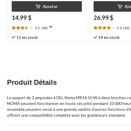
Ajouter
Aj
14,99 $
26,99 $
3.5
(49)
3.9
(43)
3.5
3.9
étoile(s)
étoile(s)
11 en stock
14 en stock
sur
sur
5.
5.
49
43
évaluations
évaluations
Produit Détails
Le paquet de 2 ampoules à DEL Noma MR16 50 W à deux broches conti
NOMA peuvent fonctionner en toute sécurité pendant 10 000 heures a
ensemble peuvent servir à une grande variété d'autres fonctions d'
offrent une compatibilité complète avec les gradateurs standard.