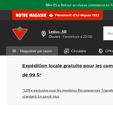
même
page.
🎒✏️📒Le Retour en classe commence ici. Fai
Leduc, AB
Re
votre
Ouvert
⋅ Fermeture à 22:00
magasin
préféré
est
Magasiner par rayon
Circulaire
Offr
Leduc,
AB,
courament
Ouvert,
Expédition locale gratuite pour les co
Fermeture
à
de 99 $*
à
22:00
cliquer
pour
*Offre exclusive pour les membres Récompenses Triangl
changer
standard.
En savoir plus