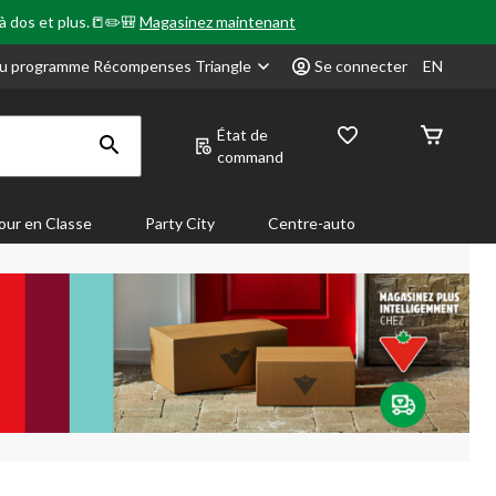
 à dos et plus.📒✏️🎒
Magasinez maintenant
u programme Récompenses Triangle
Se connecter
EN
État de
command
our en Classe
Party City
Centre-auto