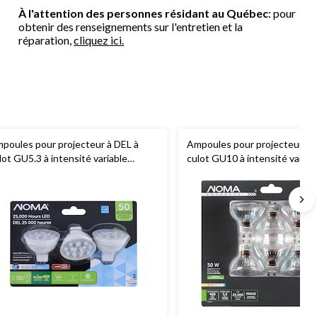
À l'attention des personnes résidant au Québec
: pour
obtenir des renseignements sur l'entretien et la
réparation,
cliquez ici.
poules pour projecteur à DEL à
Ampoules pour projecteur à 
lot GU5.3 à intensité variable
culot GU10 à intensité variab
OMA
MR16, 5000K, 500 lumens,
NOMA
PAR16, 400 lumens, b
mière du jour, 50 W, paq. 3
doux, 50 W, paq. 6