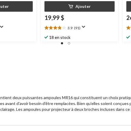
outer
Ajouter
19,99 $
2
3.9
(91)
3.9
4.
étoile(s)
ét
18 en stock
sur
su
5.
5.
91
4
évaluations
év
ent deux puissantes ampoules MR16 qui constituent un choix pratique po
vant d'avoir besoin d'être remplacées. Bien qu'elles soient conçues po
éclairage. Les ampoules pour projecteur à deux broches incluses dans c