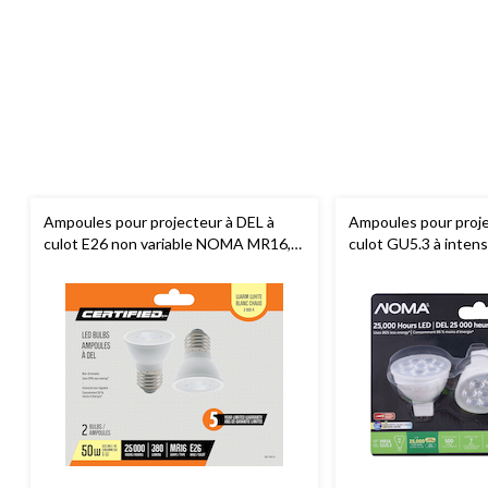
Ampoules pour projecteur à DEL à
Ampoules pour proje
culot E26 non variable NOMA MR16,
culot GU5.3 à intens
3000K, 500 lumens, blanc doux, 50 W,
NOMA
MR16, 3000K
paq. 2
blanc chaud, 50 W, p