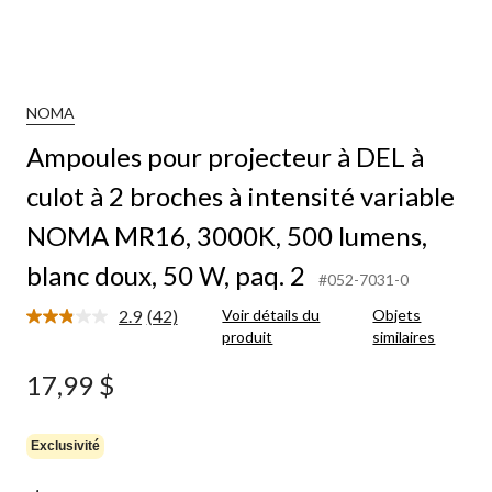
NOMA
Ampoules pour projecteur à DEL à
culot à 2 broches à intensité variable
NOMA MR16, 3000K, 500 lumens,
blanc doux, 50 W, paq. 2
#052-7031-0
2.9
(42)
Voir détails du
Objets
Lire
produit
similaires
les
42
commentaires.
17,99 $
Lien
vers
la
même
Exclusivité
page.