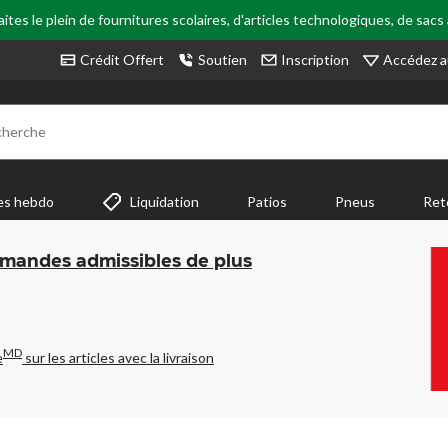
tes le plein de fournitures scolaires, d'articles technologiques, de sacs
Accédez a
Crédit Offert
Soutien
Inscription
cherche
es hebdo
Liquidation
Patios
Pneus
Ret
mmandes admissibles de plus
MD
e
sur les articles avec la livraison