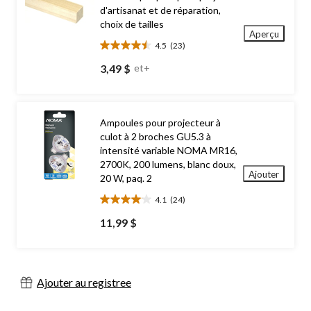
d'artisanat et de réparation,
choix de tailles
Aperçu
4.5
(23)
4.5
étoile(s)
3,49 $
et+
sur
5.
23
évaluations
Ampoules pour projecteur à
culot à 2 broches GU5.3 à
intensité variable NOMA MR16,
2700K, 200 lumens, blanc doux,
Ajouter
20 W, paq. 2
4.1
(24)
4.1
étoile(s)
11,99 $
sur
5.
24
évaluations
Ajouter au registree