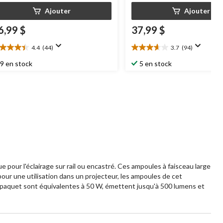
Ajouter
Ajouter
6,99 $
37,99 $
4.4
(44)
3.7
(94)
4
3.7
oile(s)
étoile(s)
9 en stock
5 en stock
r
sur
5.
4
94
aluations
évaluations
ur l'éclairage sur rail ou encastré. Ces ampoules à faisceau large
ur une utilisation dans un projecteur, les ampoules de cet
e paquet sont équivalentes à 50 W, émettent jusqu'à 500 lumens et