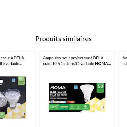
Produits similaires
cteur à DEL à
Ampoules pour projecteur à DEL à
Am
ité variable
culot E26 à intensité variable
NOMA
cu
, 500 lumens,
PAR20, 3000K, 500 lumens, blanc
N
aq. 3
chaud, 50 W, paq. 3
lu