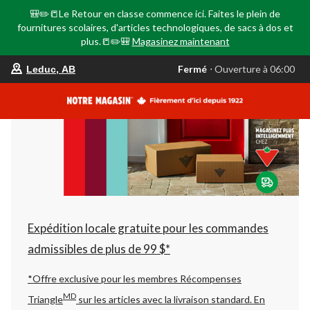
🎒✏️📒Le Retour en classe commence ici. Faites le plein de
fournitures scolaires, d'articles technologiques, de sacs à dos et
plus.📒✏️🎒
Magasinez maintenant
votre
Fermé
⋅ Ouverture à 06:00
Leduc, AB
magasin
préféré
est
Leduc,
AB,
courament
Fermé,
Ouverture
à
à
06:00
cliquer
pour
changer
Expédition locale gratuite pour les commandes
admissibles de plus de 99 $*
*Offre exclusive pour les membres Récompenses
MD
Triangle
sur les articles avec la livraison standard.
En