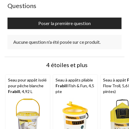
Aucune question n'a été posée sur ce produit.
Questions
Poser la première question
Aucune question n'a été posée sur ce produit.
4 étoiles et plus
Seau pour appât isolé
Seau à appâts pliable
Seau à appât
F
pour pêche blanche
Frabill
Fish & Fun, 4,5
Flow Troll, 5,6 
Frabill
, 4,92 L
pte
pintes)