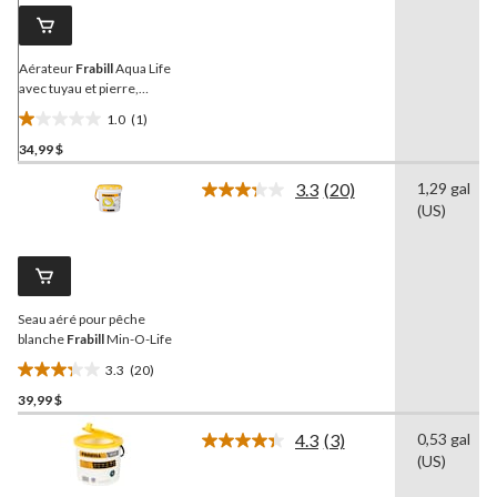
vers
la
même
page.
Aérateur
Frabill
Aqua Life
avec tuyau et pierre,
plastique
1.0
(1)
1.0
34,99 $
étoile(s)
sur
3.3
(20)
1,29 gal
5.
Lire
(US)
les
1
20
évaluation
commentaires.
Lien
vers
la
Seau aéré pour pêche
même
page.
blanche
Frabill
Min-O-Life
3.3
(20)
3.3
39,99 $
étoile(s)
sur
4.3
(3)
0,53 gal
5.
Lire
(US)
les
20
3
évaluations