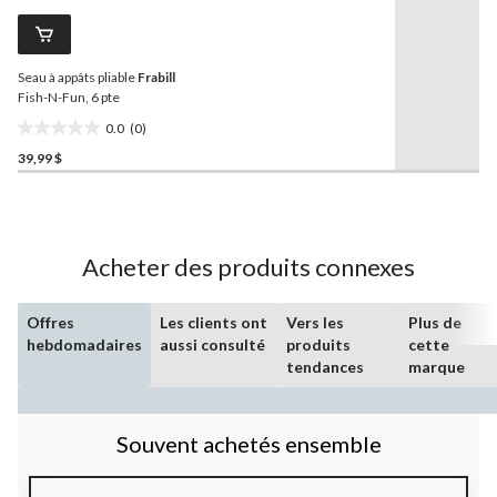
ce
produit.
Lien
vers
Seau à appâts pliable
Frabill
la
même
Fish-N-Fun, 6 pte
page.
0.0
(0)
0.0
39,99 $
étoile(s)
sur
5.
Acheter des produits connexes
Offres
Les clients ont
Vers les
Plus de
hebdomadaires
aussi consulté
produits
cette
tendances
marque
Souvent achetés ensemble