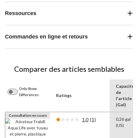
Ressources
Commandes en ligne et retours
Comparer des articles semblables
Capacité
Only Show
de
Differences
Ratings
l'article
(Gal)
Consultation en cours
1.0
(1)
0,26 gal
Lire
(US)
1
commentaire.
Lien