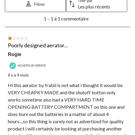
Trier par
Filtres
Les plus récents
1
1 – 1 à 1 commentaire
à
1
à
1
1 étoile(s) sur 5.
commentaire.
Poorly designed aerator...
Rogie
ACHETEUR VÉRIFIÉ
il y a 4 mois
Hi this aerator by frabil is not what i thought it would be
VERY CHEAPKY MADE and the shutoff button only
works sometime also had a VERY HARD TIME
OPENING BATTERY COMPARTMENT on this one and
does burn out the batteries in a matter of about 4
hours....so this thing is surely not as advertised for quality
product i will certainly be looking at purchasing another