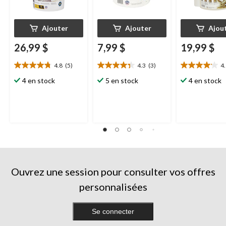
Ajouter
Ajouter
Ajou
26,99 $
7,99 $
19,99 $
4.8
(5)
4.3
(3)
4
4.8
4.3
4.1
étoile(s)
étoile(s)
étoile(s)
4 en stock
5 en stock
4 en stock
sur
sur
sur
5.
5.
5.
5
3
15
évaluations
évaluations
évaluations
Ouvrez une session pour consulter vos offres
personnalisées
Se connecter