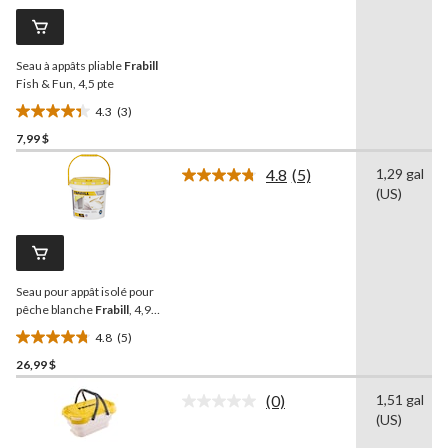
commentaires.
Lien
vers
la
Seau à appâts pliable
Frabill
même
page.
Fish & Fun, 4,5 pte
4.3
(3)
4.3
7,99 $
étoile(s)
sur
4.8
(5)
1,29 gal
5.
Lire
(US)
les
3
5
évaluations
commentaires.
Lien
vers
la
Seau pour appât isolé pour
même
page.
pêche blanche
Frabill
, 4,92
L
4.8
(5)
4.8
26,99 $
étoile(s)
sur
(0)
1,51 gal
5.
Aucune
(US)
cote
5
pour
évaluations